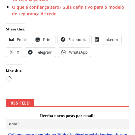
O que é confiança zero? Guia definitivo para o modelo
de segurança de rede
Share this:
Email
Print
Facebook
LinkedIn
X
Telegram
WhatsApp
Like this:
RSS FEED
Receba novos posts por email:
Coloque nosso domínio na Whitelist @criacaodelojasvirtuais.com