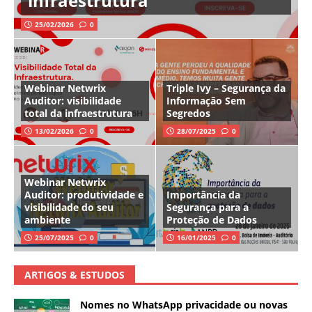
infraestrutura
25/02/2026
0
Webinar Netwrix
Triple Ivy – Segurança da
Auditor: visibilidade
Informação Sem
total da infraestrutura
Segredos
13/02/2026
0
28/07/2025
0
Webinar Netwrix
Auditor: produtividade e
Importância da
visibilidade do seu
Segurança para a
ambiente
Proteção de Dados
25/07/2025
0
16/01/2025
0
ARTIGOS & ESTUDOS
Nomes no WhatsApp privacidade ou novas