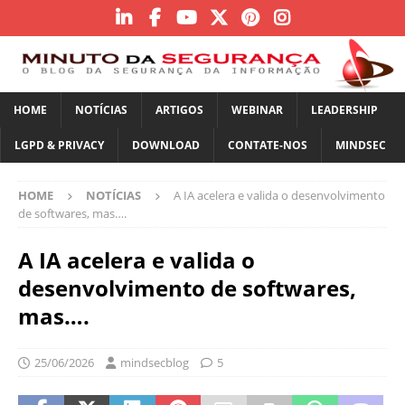
HOME
NOTÍCIAS
ARTIGOS
WEBINAR
LEADERSHIP
LGPD & PRIVACY
DOWNLOAD
CONTATE-NOS
MINDSEC
HOME
NOTÍCIAS
A IA acelera e valida o desenvolvimento
de softwares, mas….
A IA acelera e valida o
desenvolvimento de softwares,
mas….
25/06/2026
mindsecblog
5