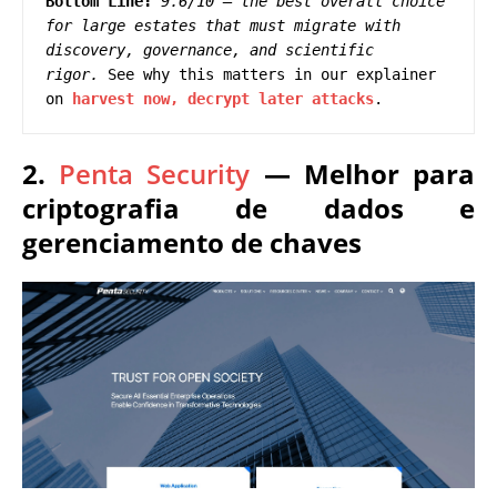
Bottom Line:
9.6/10 — the best overall choice 
for large estates that must migrate with 
discovery, governance, and scientific 
rigor.
 See why this matters in our explainer 
on 
harvest now, decrypt later attacks
.
2.
Penta Security
— Melhor para
criptografia de dados e
gerenciamento de chaves