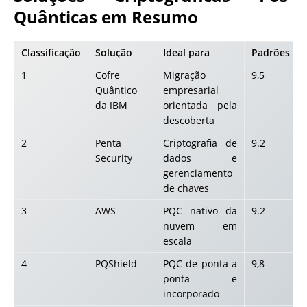
Quânticas em Resumo
Classificação
Solução
Ideal para
Padrões
1
Cofre
Migração
9,5
Quântico
empresarial
da IBM
orientada pela
descoberta
2
Penta
Criptografia de
9.2
Security
dados e
gerenciamento
de chaves
3
AWS
PQC nativo da
9.2
nuvem em
escala
4
PQShield
PQC de ponta a
9,8
ponta e
incorporado