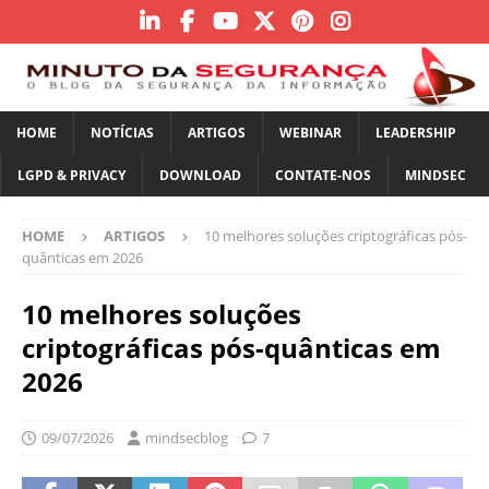
HOME
NOTÍCIAS
ARTIGOS
WEBINAR
LEADERSHIP
LGPD & PRIVACY
DOWNLOAD
CONTATE-NOS
MINDSEC
HOME
ARTIGOS
10 melhores soluções criptográficas pós-
quânticas em 2026
10 melhores soluções
criptográficas pós-quânticas em
2026
09/07/2026
mindsecblog
7