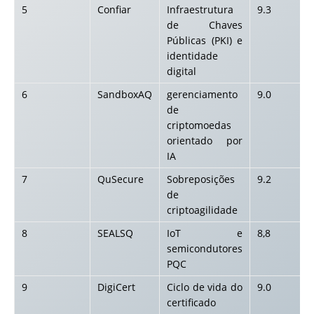
5
Confiar
Infraestrutura
9.3
de Chaves
Públicas (PKI) e
identidade
digital
6
SandboxAQ
gerenciamento
9.0
de
criptomoedas
orientado por
IA
7
QuSecure
Sobreposições
9.2
de
criptoagilidade
8
SEALSQ
IoT e
8,8
semicondutores
PQC
9
DigiCert
Ciclo de vida do
9.0
certificado