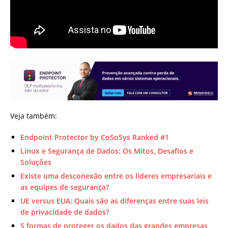
Veja também:
Endpoint Protector by CoSoSys Ranked #1
Linux e Segurança de Dados: Os Mitos, Desafios e
Soluções
Existe uma desconexão entre os líderes empresariais e
as equipes de segurança?
UE versus EUA: Quais são as diferenças entre suas leis
de privacidade de dados?
5 formas de proteger os dados das grandes empresas