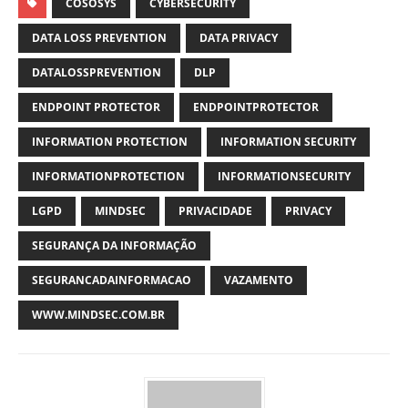
COSOSYS
CYBERSECURITY
DATA LOSS PREVENTION
DATA PRIVACY
DATALOSSPREVENTION
DLP
ENDPOINT PROTECTOR
ENDPOINTPROTECTOR
INFORMATION PROTECTION
INFORMATION SECURITY
INFORMATIONPROTECTION
INFORMATIONSECURITY
LGPD
MINDSEC
PRIVACIDADE
PRIVACY
SEGURANÇA DA INFORMAÇÃO
SEGURANCADAINFORMACAO
VAZAMENTO
WWW.MINDSEC.COM.BR