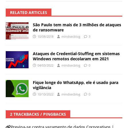
RELATED ARTICLES
São Paulo tem mais de 3 milhões de ataques
de ransomware
10/08/2018
mindsecblog
3
Ataques de Credential-Stuffing em sistemas
Windows remotos decolaram em 2021
04/03/2022
mindsecblog
0
Fique longe do WhatsApp, ele é usado para
vigilância
10/10/2022
mindsecblog
0
2 TRACKBACKS / PINGBACKS
Previna-se contra vazamento de dados Corporativos |