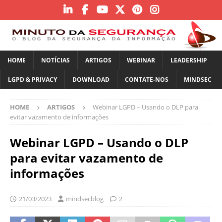
HOME
NOTÍCIAS
ARTIGOS
WEBINAR
LEADERSHIP
LGPD & PRIVACY
DOWNLOAD
CONTATE-NOS
MINDSEC
HOME
ARTIGOS
Webinar LGPD – Usando o DLP para
evitar vazamento de informações
Webinar LGPD – Usando o DLP
para evitar vazamento de
informações
21/03/2023
mindsecblog
2