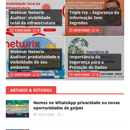
Webinar Netwrix
Triple Ivy – Segurança da
Auditor: visibilidade
Informação Sem
total da infraestrutura
Segredos
13/02/2026
0
28/07/2025
0
Webinar Netwrix
Auditor: produtividade e
Importância da
visibilidade do seu
Segurança para a
ambiente
Proteção de Dados
25/07/2025
0
16/01/2025
0
ARTIGOS & ESTUDOS
Nomes no WhatsApp privacidade ou novas
oportunidades de golpes
30/07/2026
1