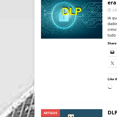
era
23
IA qu
dados
cresc
tudo
Share 
Like t
DLP
ARTIGOS