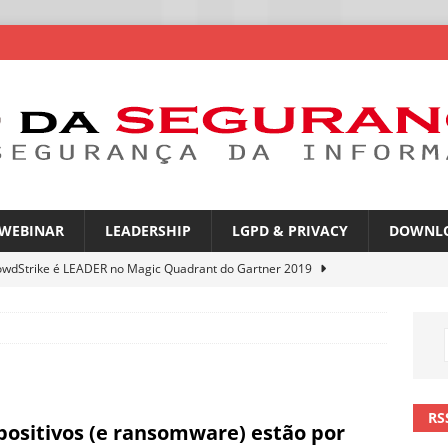
WEBINAR
LEADERSHIP
LGPD & PRIVACY
DOWNL
owdStrike é LEADER no Magic Quadrant do Gartner 2019
rica Latina é a segunda região mais exposta a ciberameaças
ÍCIAS
amplia desafio de segurança e governança nas redes corporativas
RS
positivos (e ransomware) estão por