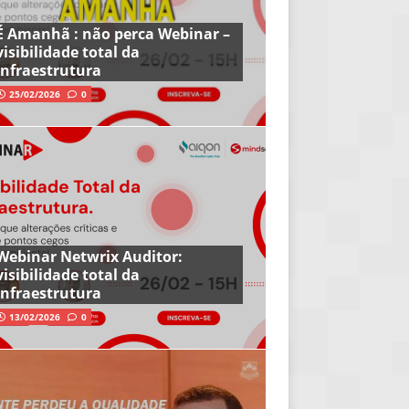
É Amanhã : não perca Webinar –
visibilidade total da
infraestrutura
25/02/2026
0
Webinar Netwrix Auditor:
visibilidade total da
infraestrutura
13/02/2026
0