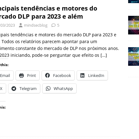
ncipais tendências e motores do
cado DLP para 2023 e além
/03/2023
mindsecblog
5
ipais tendências e motores do mercado DLP para 2023 e
 Todos os relatórios parecem apontar para um
cimento constante do mercado de DLP nos próximos anos.
023 iniciando, pode-se perguntar que efeito os
[…]
this:
Email
Print
Facebook
LinkedIn
X
Telegram
WhatsApp
his: