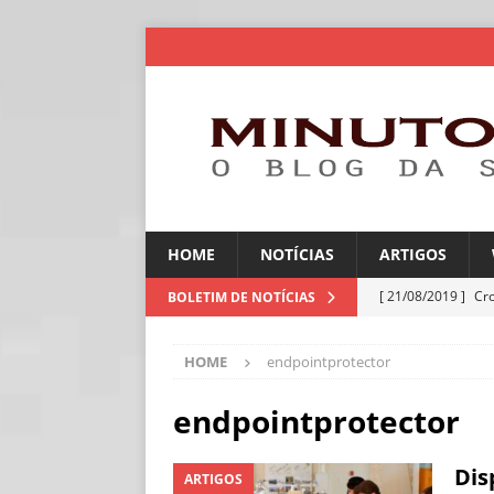
HOME
NOTÍCIAS
ARTIGOS
[ 21/08/2019 ]
Cr
BOLETIM DE NOTÍCIAS
ARTIGOS
HOME
endpointprotector
[ 06/08/2026 ]
Amé
industriais
NOT
endpointprotector
[ 06/08/2026 ]
IA 
Dis
ARTIGOS
NOTÍCIAS