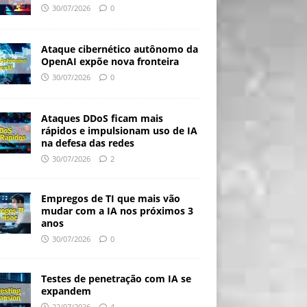
30/07/2026
0
Ataque cibernético autônomo da
OpenAI expõe nova fronteira
30/07/2026
0
Ataques DDoS ficam mais
rápidos e impulsionam uso de IA
na defesa das redes
30/07/2026
2
Empregos de TI que mais vão
mudar com a IA nos próximos 3
anos
30/07/2026
0
Testes de penetração com IA se
expandem
22/07/2026
4