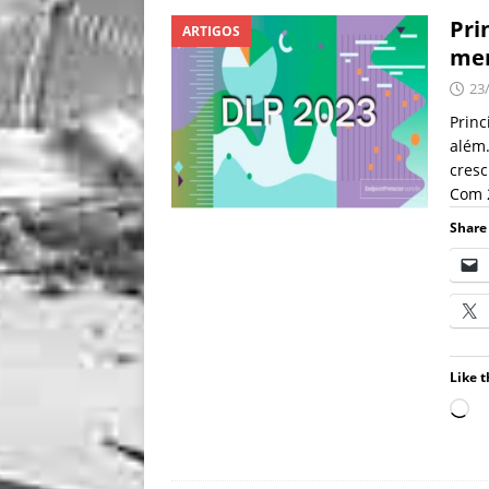
Pri
ARTIGOS
mer
23
Princ
além.
cres
Com 2
Share 
Like t