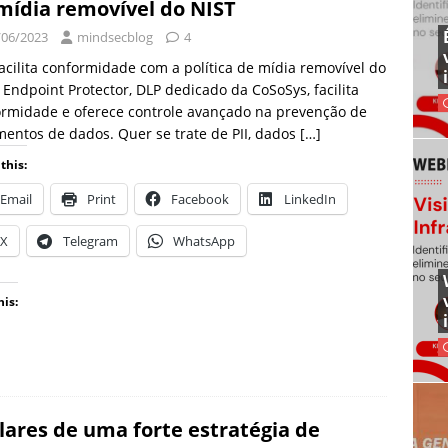
mídia removível do NIST
/06/2023
mindsecblog
4
acilita conformidade com a política de mídia removível do
 Endpoint Protector, DLP dedicado da CoSoSys, facilita
rmidade e oferece controle avançado na prevenção de
entos de dados. Quer se trate de PII, dados
[…]
this:
Email
Print
Facebook
LinkedIn
X
Telegram
WhatsApp
his:
ilares de uma forte estratégia de