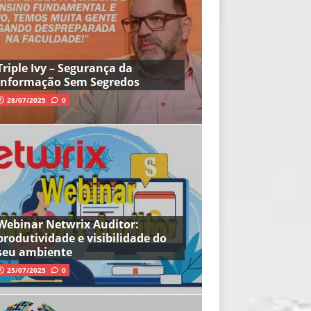
Triple Ivy – Segurança da
Informação Sem Segredos
28/07/2025
0
Webinar Netwrix Auditor:
produtividade e visibilidade do
seu ambiente
25/07/2025
0