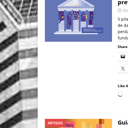
pre
02
5 pil
de da
perd
fund
Share 
Like t
Gui
ARTIGOS