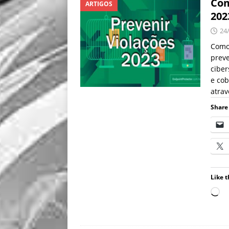
Com
ARTIGOS
202
24
Como 
preve
cibe
e cob
atra
Share 
Like t