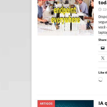
tod
[ 06/08/2026 ]
Fal
22
NOTÍCIAS
Dispo
segu
[ 06/08/2026 ]
Sem
você 
[ 06/08/2026 ]
IA 
lapt
Share 
Like t
IA 
ARTIGOS