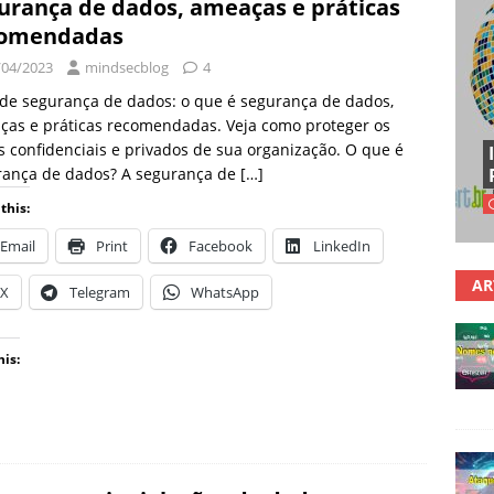
urança de dados, ameaças e práticas
comendadas
/04/2023
mindsecblog
4
de segurança de dados: o que é segurança de dados,
ças e práticas recomendadas. Veja como proteger os
 confidenciais e privados de sua organização. O que é
rança de dados? A segurança de
[…]
this:
Email
Print
Facebook
LinkedIn
AR
X
Telegram
WhatsApp
his: