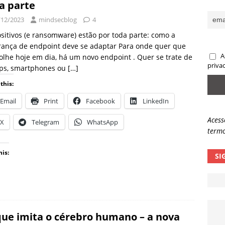
a parte
sas promessas de emprego na Meta, Disney, Coca-Cola e Spotify
/12/2023
mindsecblog
4
sitivos (e ransomware) estão por toda parte: como a
rança de endpoint deve se adaptar Para onde quer que
 guardrails, a autonomia da IA se torna um risco
NOTÍCIAS
A
olhe hoje em dia, há um novo endpoint . Quer se trate de
eleva taxa de sucesso de phishing para 54%
NOTÍCIAS
priva
ops, smartphones ou
[…]
this:
Email
Print
Facebook
LinkedIn
Acess
X
Telegram
WhatsApp
termo
his:
SI
que imita o cérebro humano – a nova