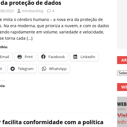
 da proteção de dados
/08/2023
mindsecblog
4
e imita o cérebro humano – a nova era da proteção de
. Na era moderna, que prioriza a nuvem, e com os dados
endo rapidamente em volume, variedade e velocidade,
 se torna cada
[…]
this:
Email
Print
Facebook
LinkedIn
AR
X
Telegram
WhatsApp
his:
WE
 facilita conformidade com a política