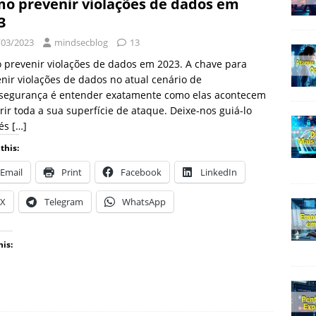
o prevenir violações de dados em
3
/03/2023
mindsecblog
13
prevenir violações de dados em 2023. A chave para
nir violações de dados no atual cenário de
rsegurança é entender exatamente como elas acontecem
rir toda a sua superfície de ataque. Deixe-nos guiá-lo
vés
[…]
this:
Email
Print
Facebook
LinkedIn
X
Telegram
WhatsApp
his: