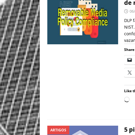
de 
06
DLP f
NIST.
confo
vazam
Share 
Like t
5 p
ARTIGOS