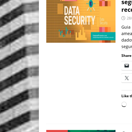
seg
re
28
Guia 
amea
dados
segu
Share 
Like t