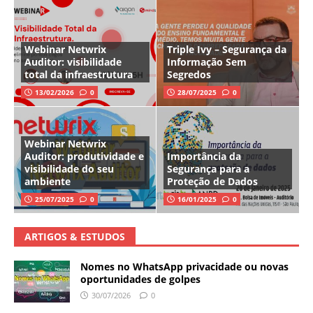
Webinar Netwrix
Triple Ivy – Segurança da
Auditor: visibilidade
Informação Sem
total da infraestrutura
Segredos
13/02/2026
0
28/07/2025
0
Webinar Netwrix
Auditor: produtividade e
Importância da
visibilidade do seu
Segurança para a
ambiente
Proteção de Dados
25/07/2025
0
16/01/2025
0
ARTIGOS & ESTUDOS
Nomes no WhatsApp privacidade ou novas
oportunidades de golpes
30/07/2026
0