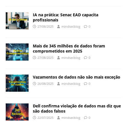
IA na prática: Senac EAD capacita
profissionais
27/08/2025
mindsecblog
0
Mais de 345 milhões de dados foram
comprometidos em 2025
27/08/2025
mindsecblog
0
Vazamentos de dados não são mais exceção
26/08/2025
mindsecblog
0
Dell confirma violação de dados mas diz que
são dados falsos
22/07/2025
mindsecblog
0