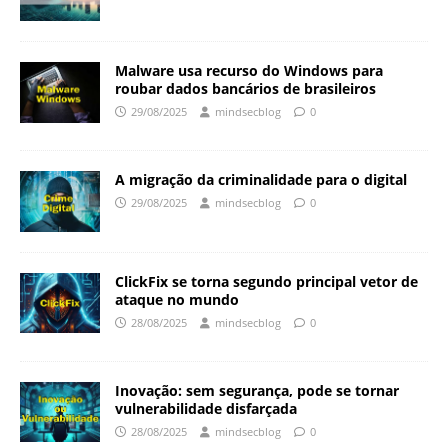
Malware usa recurso do Windows para
roubar dados bancários de brasileiros
29/08/2025
mindsecblog
0
A migração da criminalidade para o digital
29/08/2025
mindsecblog
0
ClickFix se torna segundo principal vetor de
ataque no mundo
28/08/2025
mindsecblog
0
Inovação: sem segurança, pode se tornar
vulnerabilidade disfarçada
28/08/2025
mindsecblog
0