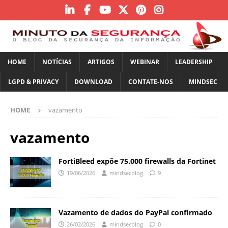
HOME
NOTÍCIAS
ARTIGOS
WEBINAR
LEADERSHIP
LGPD & PRIVACY
DOWNLOAD
CONTATE-NOS
MINDSEC
HOME
vazamento
vazamento
FortiBleed expõe 75.000 firewalls da Fortinet
19/06/2026
mindsecblog
9
Vazamento de dados do PayPal confirmado
26/02/2026
mindsecblog
0