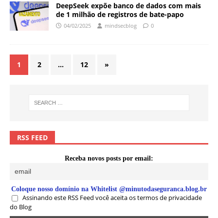
DeepSeek expõe banco de dados com mais
de 1 milhão de registros de bate-papo
04/02/2025
mindsecblog
0
1
2
…
12
»
RSS FEED
Receba novos posts por email:
Coloque nosso domínio na Whitelist @minutodaseguranca.blog.br
Assinando este RSS Feed você aceita os termos de privacidade
do Blog