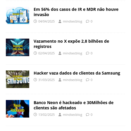
Em 56% dos casos de IR e MDR não houve
invasão
04/04/2025
mindsecblog
0
Vazamento no X expõe 2,8 bilhões de
registros
02/04/2025
mindsecblog
0
Hacker vaza dados de clientes da Samsung
31/03/2025
mindsecblog
0
Banco Neon é hackeado e 30Milhões de
clientes são afetados
13/02/2025
mindsecblog
0