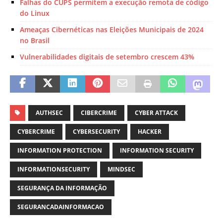
Falhas do CUPS permitem a execução remota de código
do Linux
Ameaças Cibernéticas nas Eleições Municipais de 2024
no Brasil
Vulnerabilidades digitais de setembro crescem 43%
AUTHSEC
CIBERCRIME
CYBER ATTACK
CYBERCRIME
CYBERSECURITY
HACKER
INFORMATION PROTECTION
INFORMATION SECURITY
INFORMATIONSECURITY
MINDSEC
SEGURANÇA DA INFORMAÇÃO
SEGURANCADAINFORMACAO