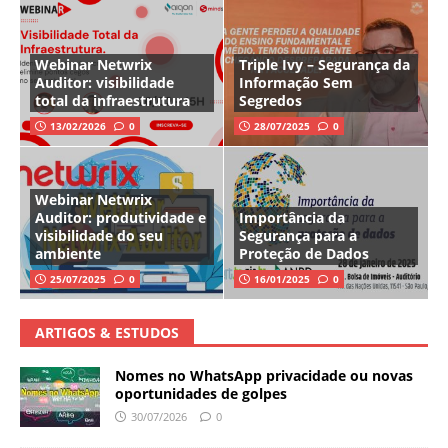
Webinar Netwrix
Triple Ivy – Segurança da
Auditor: visibilidade
Informação Sem
total da infraestrutura
Segredos
13/02/2026
0
28/07/2025
0
Webinar Netwrix
Auditor: produtividade e
Importância da
visibilidade do seu
Segurança para a
ambiente
Proteção de Dados
25/07/2025
0
16/01/2025
0
ARTIGOS & ESTUDOS
Nomes no WhatsApp privacidade ou novas
oportunidades de golpes
30/07/2026
0