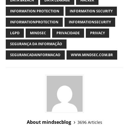
DATA BREACH
DATA LEAKAGE
HACKER
INFORMATION PROTECTION
INFORMATION SECURITY
INFORMATIONPROTECTION
INFORMATIONSECURITY
LGPD
MINDSEC
PRIVACIDADE
PRIVACY
SEGURANÇA DA INFORMAÇÃO
SEGURANCADAINFORMACAO
WWW.MINDSEC.COM.BR
About mindsecblog
3696 Articles