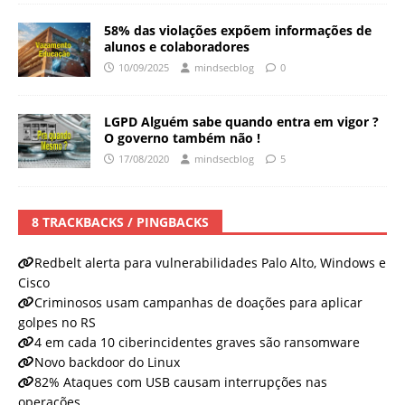
58% das violações expõem informações de
alunos e colaboradores
10/09/2025
mindsecblog
0
LGPD Alguém sabe quando entra em vigor ?
O governo também não !
17/08/2020
mindsecblog
5
8 TRACKBACKS / PINGBACKS
Redbelt alerta para vulnerabilidades Palo Alto, Windows e
Cisco
Criminosos usam campanhas de doações para aplicar
golpes no RS
4 em cada 10 ciberincidentes graves são ransomware
Novo backdoor do Linux
82% Ataques com USB causam interrupções nas
operações