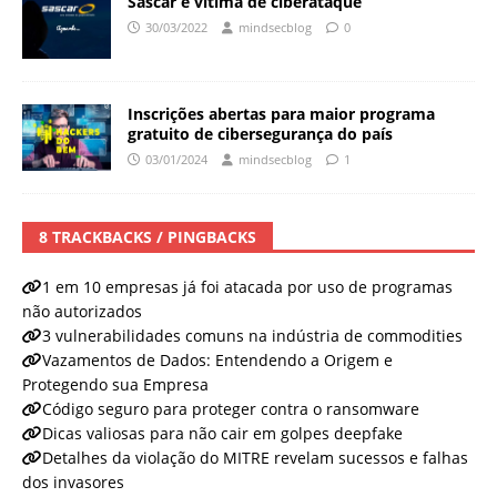
Sascar é vítima de ciberataque
30/03/2022
mindsecblog
0
Inscrições abertas para maior programa
gratuito de cibersegurança do país
03/01/2024
mindsecblog
1
8 TRACKBACKS / PINGBACKS
1 em 10 empresas já foi atacada por uso de programas
não autorizados
3 vulnerabilidades comuns na indústria de commodities
Vazamentos de Dados: Entendendo a Origem e
Protegendo sua Empresa
Código seguro para proteger contra o ransomware
Dicas valiosas para não cair em golpes deepfake
Detalhes da violação do MITRE revelam sucessos e falhas
dos invasores