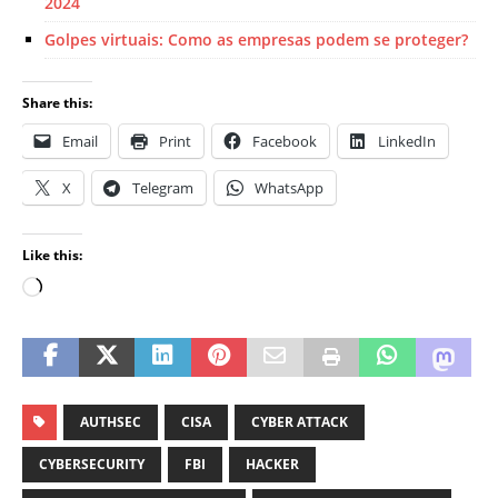
2024
Golpes virtuais: Como as empresas podem se proteger?
Share this:
Email
Print
Facebook
LinkedIn
X
Telegram
WhatsApp
Like this:
AUTHSEC
CISA
CYBER ATTACK
CYBERSECURITY
FBI
HACKER