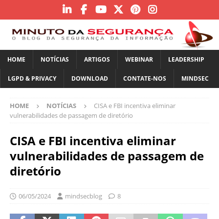
HOME
NOTÍCIAS
ARTIGOS
WEBINAR
LEADERSHIP
LGPD & PRIVACY
DOWNLOAD
CONTATE-NOS
MINDSEC
HOME
NOTÍCIAS
CISA e FBI incentiva eliminar
vulnerabilidades de passagem de diretório
CISA e FBI incentiva eliminar
vulnerabilidades de passagem de
diretório
06/05/2024
mindsecblog
8