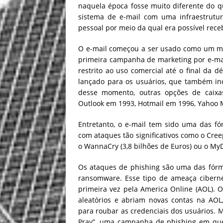
naquela época fosse muito diferente do 
sistema de e-mail com uma infraestrutur
pessoal por meio da qual era possível rec
O e-mail começou a ser usado como um mé
primeira campanha de marketing por e-mail
restrito ao uso comercial até o final da 
lançado para os usuários, que também in
desse momento, outras opções de caixas
Outlook em 1993, Hotmail em 1996, Yahoo M
Entretanto, o e-mail tem sido uma das fó
com ataques tão significativos como o Cre
o WannaCry (3,8 bilhões de Euros) ou o My
Os ataques de phishing são uma das fórm
ransomware. Esse tipo de ameaça cibern
primeira vez pela America Online (AOL). 
aleatórios e abriam novas contas na AOL,
para roubar as credenciais dos usuários. M
Pray”, uma campanha de phishing em que