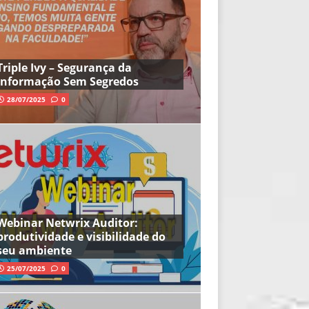
Triple Ivy – Segurança da
Informação Sem Segredos
28/07/2025
0
Webinar Netwrix Auditor:
produtividade e visibilidade do
seu ambiente
25/07/2025
0