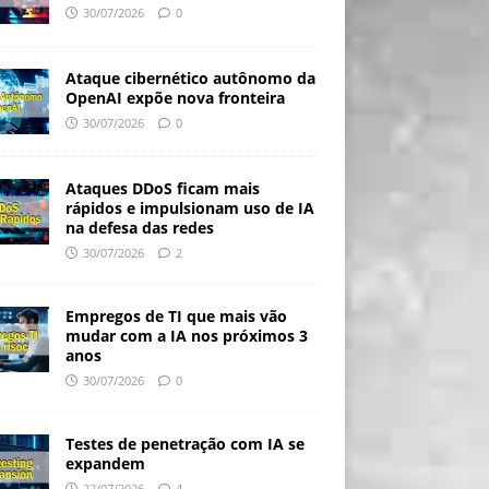
30/07/2026
0
Ataque cibernético autônomo da
OpenAI expõe nova fronteira
30/07/2026
0
Ataques DDoS ficam mais
rápidos e impulsionam uso de IA
na defesa das redes
30/07/2026
2
Empregos de TI que mais vão
mudar com a IA nos próximos 3
anos
30/07/2026
0
Testes de penetração com IA se
expandem
22/07/2026
4