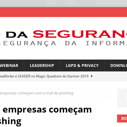
WEBINAR
LEADERSHIP
LGPD & PRIVACY
DOWNL
owdStrike é LEADER no Magic Quadrant do Gartner 2019
 empresas começam com e-mail de phishing
rica Latina é a segunda região mais exposta a ciberameaças
ÍCIAS
a empresas começam
amplia desafio de segurança e governança nas redes corporativas
shing
RS