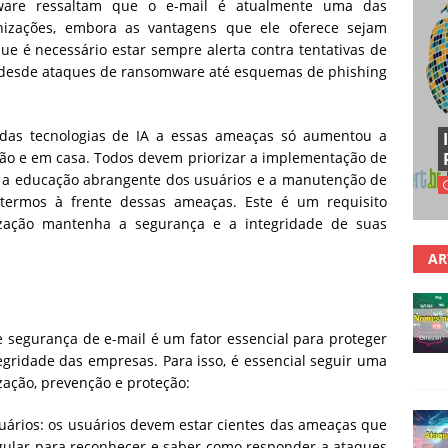
ware ressaltam que o e-mail é atualmente uma das
nizações, embora as vantagens que ele oferece sejam
e é necessário estar sempre alerta contra tentativas de
s, desde ataques de ransomware até esquemas de phishing
das tecnologias de IA a essas ameaças só aumentou a
ção e em casa. Todos devem priorizar a implementação de
, a educação abrangente dos usuários e a manutenção de
termos à frente dessas ameaças. Este é um requisito
ização mantenha a segurança e a integridade de suas
AR
 segurança de e-mail é um fator essencial para proteger
egridade das empresas. Para isso, é essencial seguir uma
zação, prevenção e proteção:
uários: os usuários devem estar cientes das ameaças que
gular para reconhecer e saber como responder a ataques