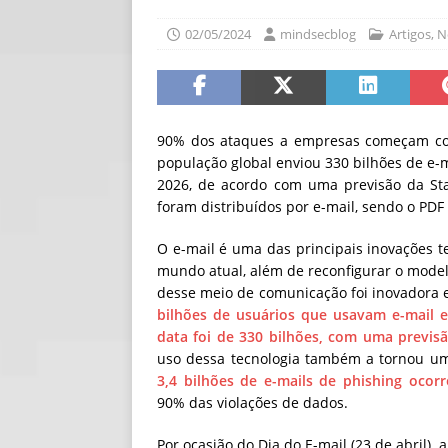
[ 06/08/2026 ]
Fal
02/05/2024
mindsecblog
Artigos
,
N
NOTÍCIAS
[ 06/08/2026 ]
Sem
[ 06/08/2026 ]
IA 
90% dos ataques a empresas começam com
população global enviou 330 bilhões de e-
2026, de acordo com uma previsão da Stat
foram distribuídos por e-mail, sendo o P
O e-mail é uma das principais inovações 
mundo atual, além de reconfigurar o model
desse meio de comunicação foi inovadora e
bilhões de usuários que usavam e-mail 
data foi de 330 bilhões, com uma previs
uso dessa tecnologia também a tornou um
3,4 bilhões de e-mails de phishing ocor
90% das violações de dados.
Por ocasião do Dia do E-mail (23 de abril), 