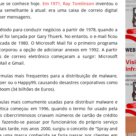
que se conhece hoje.
Em 1971, Ray Tomlinson
inventou o
a semelhante à atual: era uma caixa de correio digital
eber mensagens.
todo para conduzir negócios a partir de 1978, quando a
 foi lançada por Gary Thuerk. No entanto, o e-mail ficou
década de 1980. O Microsoft Mail foi o primeiro programa
corporou a opção de adicionar anexos em 1992. A partir
 de correio eletrônico começaram a surgir: Microsoft
ail e Gmail.
rmulas mais frequentes para a distribuição de malware,
eper ou o Happy99, causando desastres corporativos como
Doom (34 bilhões de Euros).
ulas mais comumente usadas para distribuir malware e
ética começou em 1996, quando o termo foi usado pela
Os cibercriminosos criavam números de cartão de crédito
 fazendo-se passar por funcionários do próprio serviço
ais tarde, nos anos 2000, surgiu o conceito de “Spray and
 uma marca conhecida se fazia passar por clientes em