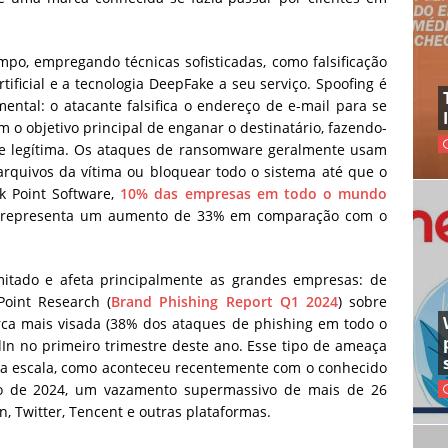
po, empregando técnicas sofisticadas, como falsificação
tificial e a tecnologia DeepFake a seu serviço. Spoofing é
ntal: o atacante falsifica o endereço de e-mail para se
 o objetivo principal de enganar o destinatário, fazendo-
te legítima. Os ataques de ransomware geralmente usam
arquivos da vítima ou bloquear todo o sistema até que o
k Point Software,
10% das empresas em todo o mundo
e representa um aumento de 33% em comparação com o
mitado e afeta principalmente as grandes empresas: de
oint Research (
Brand Phishing Report Q1 2024
) sobre
arca mais visada (38% dos ataques de phishing em todo o
In no primeiro trimestre deste ano. Esse tipo de ameaça
ga escala, como aconteceu recentemente com o conhecido
 de 2024, um vazamento supermassivo de mais de 26
n, Twitter, Tencent e outras plataformas.