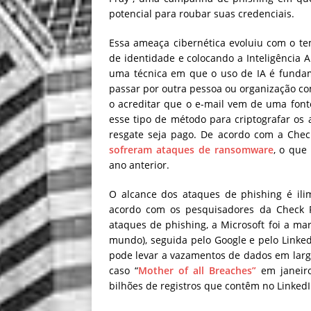
potencial para roubar suas credenciais.
Essa ameaça cibernética evoluiu com o tem
de identidade e colocando a Inteligência Ar
uma técnica em que o uso de IA é fundame
passar por outra pessoa ou organização com
o acreditar que o e-mail vem de uma fon
esse tipo de método para criptografar os 
resgate seja pago. De acordo com a Chec
sofreram ataques de ransomware
, o qu
ano anterior.
O alcance dos ataques de phishing é ili
acordo com os pesquisadores da Check P
ataques de phishing, a Microsoft foi a m
mundo), seguida pelo Google e pelo Linked
pode levar a vazamentos de dados em lar
caso “
Mother of all Breaches”
em janeiro
bilhões de registros que contêm no LinkedI