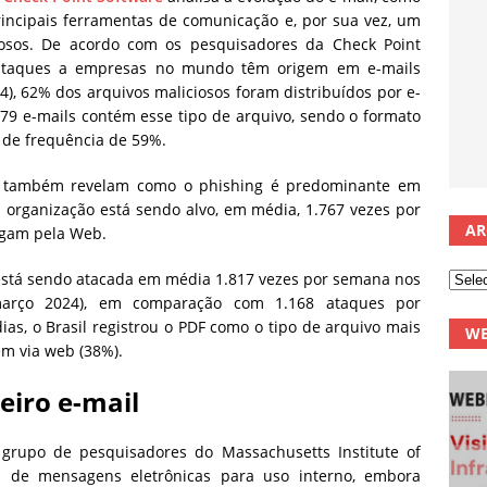
incipais ferramentas de comunicação e, por sua vez, um
nosos. De acordo com os pesquisadores da Check Point
 ataques a empresas no mundo têm origem em e-mails
4), 62% dos arquivos maliciosos foram distribuídos por e-
9 e-mails contém esse tipo de arquivo, sendo o formato
de frequência de 59%.
re também revelam como o phishing é predominante em
a organização está sendo alvo, em média, 1.767 vezes por
AR
egam pela Web.
 está sendo atacada em média 1.817 vezes por semana nos
março 2024), em comparação com 1.168 ataques por
as, o Brasil registrou o PDF como o tipo de arquivo mais
WE
ém via web (38%).
eiro e-mail
grupo de pesquisadores do Massachusetts Institute of
ma de mensagens eletrônicas para uso interno, embora