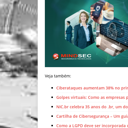
Veja também:
Ciberataques aumentam 38% no prim
Golpes virtuais: Como as empresas 
NIC.br celebra 35 anos do .br, um 
Cartilha de Cibersegurança – Um gu
Como a LGPD deve ser incorporada