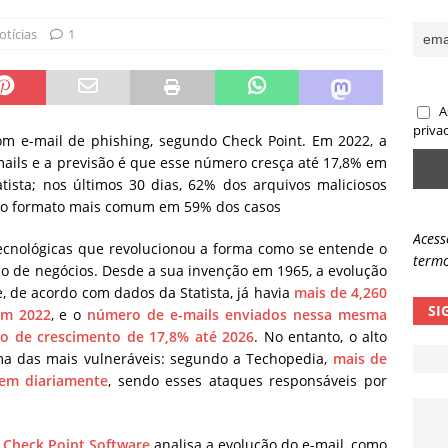
sas promessas de emprego na Meta, Disney, Coca-Cola e Spotify
otícias
1
 guardrails, a autonomia da IA se torna um risco
NOTÍCIAS
A
eleva taxa de sucesso de phishing para 54%
NOTÍCIAS
priva
 e-mail de phishing, segundo Check Point. Em 2022, a
mails e a previsão é que esse número cresça até 17,8% em
ista; nos últimos 30 dias, 62% dos arquivos maliciosos
DF o formato mais comum em 59% dos casos
Acess
tecnológicas que revolucionou a forma como se entende o
termo
o de negócios. Desde a sua invenção em 1965, a evolução
, de acordo com dados da Statista, já havia
mais de 4,260
SI
em 2022
, e o
número de e-mails enviados nessa mesma
ão de crescimento de 17,8% até 2026
. No entanto, o alto
a das mais vulneráveis: segundo a Techopedia,
mais de
rem diariamente
, sendo esses ataques responsáveis por
a
Check Point Software
analisa a evolução do e-mail, como