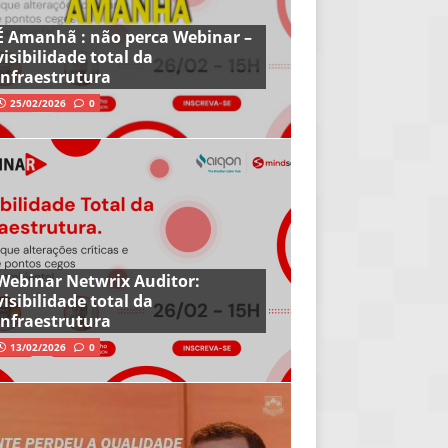
É Amanhã : não perca Webinar –
visibilidade total da
infraestrutura
25/02/2026
0
Webinar Netwrix Auditor:
visibilidade total da
infraestrutura
13/02/2026
0