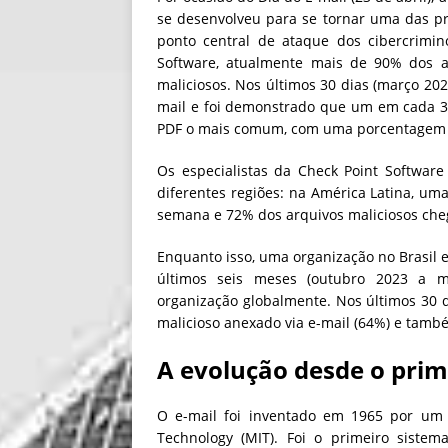
se desenvolveu para se tornar uma das pr
ponto central de ataque dos cibercrimi
Software, atualmente mais de 90% dos
maliciosos. Nos últimos 30 dias (março 202
mail e foi demonstrado que um em cada 37
PDF o mais comum, com uma porcentagem 
Os especialistas da Check Point Softwa
diferentes regiões: na América Latina, um
semana e 72% dos arquivos maliciosos ch
Enquanto isso, uma organização no Brasil
últimos seis meses (outubro 2023 a 
organização globalmente. Nos últimos 30 di
malicioso anexado via e-mail (64%) e tamb
A evolução desde o prim
O e-mail foi inventado em 1965 por um 
Technology (MIT). Foi o primeiro siste