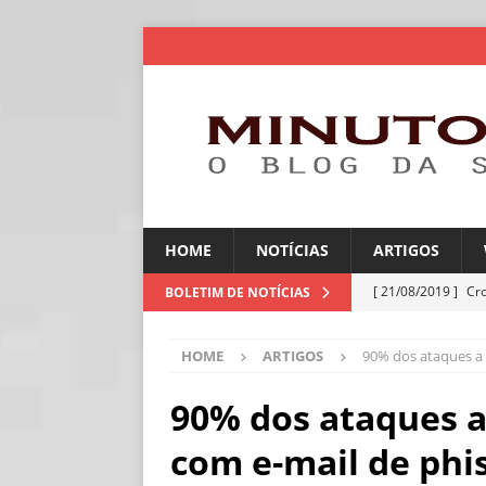
HOME
NOTÍCIAS
ARTIGOS
[ 21/08/2019 ]
Cr
BOLETIM DE NOTÍCIAS
ARTIGOS
HOME
ARTIGOS
90% dos ataques a
[ 06/08/2026 ]
Amé
industriais
NOT
90% dos ataques 
[ 06/08/2026 ]
IA 
com e-mail de phi
NOTÍCIAS