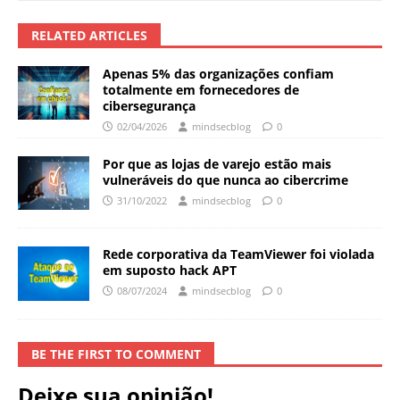
RELATED ARTICLES
Apenas 5% das organizações confiam
totalmente em fornecedores de
cibersegurança
02/04/2026
mindsecblog
0
Por que as lojas de varejo estão mais
vulneráveis ​​do que nunca ao cibercrime
31/10/2022
mindsecblog
0
Rede corporativa da TeamViewer foi violada
em suposto hack APT
08/07/2024
mindsecblog
0
BE THE FIRST TO COMMENT
Deixe sua opinião!