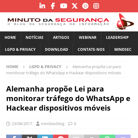
HOME
NOTÍCIAS
ARTIGOS
WEBINAR
LEADERSHIP
LGPD & PRIVACY
DOWNLOAD
CONTATE-NOS
MINDSEC
HOME
LGPD & PRIVACY
Alemanha propõe Lei para
monitorar tráfego do WhatsApp e Hackear dispositivos móveis
Alemanha propõe Lei para
monitorar tráfego do WhatsApp e
Hackear dispositivos móveis
23/06/2017
mindsecblog
0