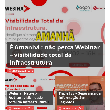
É Amanhã : não perca Webinar
– visibilidade total da
infraestrutura
25/02/2026
0
Webinar Netwrix
Triple Ivy – Segurança da
Auditor: visibilidade
Informação Sem
total da infraestrutura
Segredos
13/02/2026
0
28/07/2025
0