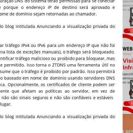
iguração DNS do sistema terão permissão para se conectar
rre porque o endereço IP de destino será aprovado e
nome de domínio sejam retornadas ao chamador.
ar tráfego IPv4 ou IPv6 para um endereço IP que não foi
a lista de exceções manuais), o tráfego será bloqueado.
tificar tráfego malicioso ou proibido para bloquear, mas
e permitido. Isso torna o ZTDNS uma ferramenta útil no
sume que o tráfego é proibido por padrão. Isso permitirá
eio baseado em nome de domínio usando servidores DNS
ca. Opcionalmente, os certificados de cliente podem ser
liente que afetam as políticas ao servidor, em vez de
ão são sinais seguros e não são confiáveis ​​e estáveis ​​
lugar.