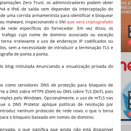
lantações Zero Trust, os administradores podem obter
Pv4 e IPv6 de saída sem depender da interceptação do
 de uma corrida armamentista para identificar e bloquear
s ou malware, inspecionando o SNI
que será criptografado
e rede específicos do fornecedor. Em vez disso, os
 tráfego cujo nome de domínio associado ou exceção
 torna irrelevante o uso de endereços IP codificados ou
dos, sem a necessidade de introduzir a terminação TLS e
ografia de ponta a ponta.
s ​​como servidores DNS de proteção para bloqueio de
rte a DNS sobre HTTPS (DoH) ou DNS sobre TLS (DoT), pois
simples pelo Windows. Opcionalmente, o uso de mTLS nas
ue o DNS Protetor aplique políticas de resolução por
 introduz nenhum protocolo de rede novo, o que o torna
para o bloqueio baseado em nomes de domínio.
rivada, o que significa que ainda não está disponível