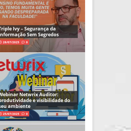
Triple Ivy – Segurança da
Informação Sem Segredos
28/07/2025
0
Webinar Netwrix Auditor:
produtividade e visibilidade do
seu ambiente
25/07/2025
0