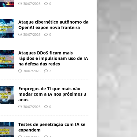
30/07/2026
0
Ataque cibernético autônomo da
OpenAI expõe nova fronteira
30/07/2026
0
Ataques DDoS ficam mais
rápidos e impulsionam uso de IA
na defesa das redes
30/07/2026
2
Empregos de TI que mais vão
mudar com a IA nos próximos 3
anos
30/07/2026
0
Testes de penetração com IA se
expandem
22/07/2026
4