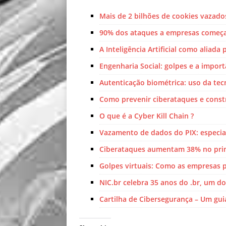
Mais de 2 bilhões de cookies vazado
90% dos ataques a empresas começa
A Inteligência Artificial como aliada
Engenharia Social: golpes e a impor
Autenticação biométrica: uso da tecn
Como prevenir ciberataques e constru
O que é a Cyber Kill Chain ?
Vazamento de dados do PIX: especia
Ciberataques aumentam 38% no prim
Golpes virtuais: Como as empresas 
NIC.br celebra 35 anos do .br, um 
Cartilha de Cibersegurança – Um gu