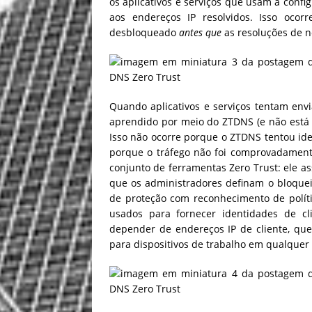
os aplicativos e serviços que usam a conf
aos endereços IP resolvidos. Isso oco
desbloqueado
antes que
as resoluções de 
Quando aplicativos e serviços tentam envi
aprendido por meio do ZTDNS (e não está n
Isso não ocorre porque o ZTDNS tentou iden
porque o tráfego não foi comprovadament
conjunto de ferramentas Zero Trust: ele as
que os administradores definam o bloqu
de proteção com reconhecimento de políti
usados ​​para fornecer identidades de c
depender de endereços IP de cliente, que n
para dispositivos de trabalho em qualquer 