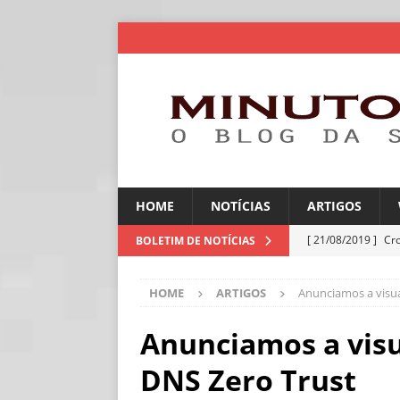
HOME
NOTÍCIAS
ARTIGOS
[ 21/08/2019 ]
Cr
BOLETIM DE NOTÍCIAS
ARTIGOS
HOME
ARTIGOS
Anunciamos a visua
[ 06/08/2026 ]
Amé
industriais
NOT
Anunciamos a visu
[ 06/08/2026 ]
IA 
DNS Zero Trust
NOTÍCIAS