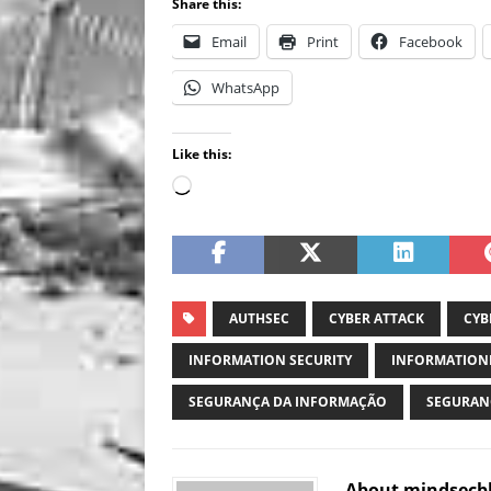
Share this:
Email
Print
Facebook
WhatsApp
Like this:
AUTHSEC
CYBER ATTACK
CYB
INFORMATION SECURITY
INFORMATION
SEGURANÇA DA INFORMAÇÃO
SEGURAN
About mindsecb