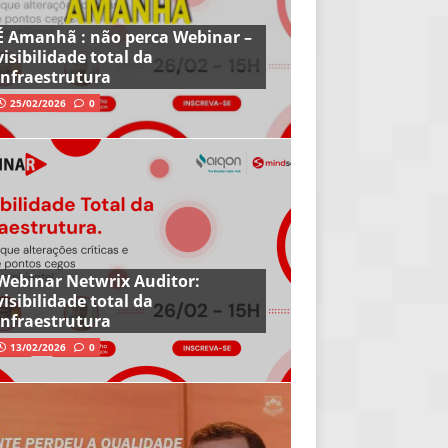
É Amanhã : não perca Webinar –
visibilidade total da
infraestrutura
25/02/2026
0
Webinar Netwrix Auditor:
visibilidade total da
infraestrutura
13/02/2026
0