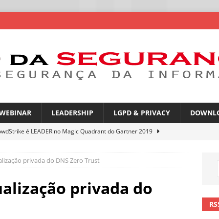
WEBINAR
LEADERSHIP
LGPD & PRIVACY
DOWNL
owdStrike é LEADER no Magic Quadrant do Gartner 2019
lização privada do DNS Zero Trust
rica Latina é a segunda região mais exposta a ciberameaças
ÍCIAS
alização privada do
amplia desafio de segurança e governança nas redes corporativas
RS