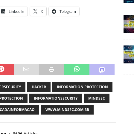
LinkedIn
X
Telegram
ERSECURITY
HACKER
INFORMATION PROTECTION
PROTECTION
INFORMATIONSECURITY
MINDSEC
CADAINFORMACAO
WWW.MINDSEC.COM.BR
log
3696 Articles