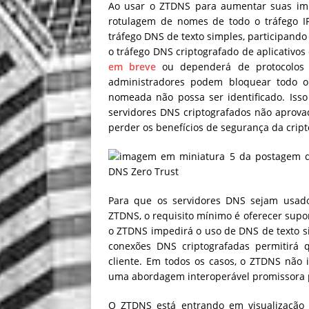
Ao usar o ZTDNS para aumentar suas imp
rotulagem de nomes de todo o tráfego I
tráfego DNS de texto simples, participando
o tráfego DNS criptografado de aplicativo
em breve
ou dependerá de protocolos d
administradores podem bloquear todo o
nomeada não possa ser identificado. Isso
servidores DNS criptografados não aprova
perder os benefícios de segurança da cript
Para que os servidores DNS sejam usado
ZTDNS, o requisito mínimo é oferecer supo
o ZTDNS impedirá o uso de DNS de texto 
conexões DNS criptografadas permitirá q
cliente. Em todos os casos, o ZTDNS não
uma abordagem interoperável promissora 
O ZTDNS está entrando em visualização p