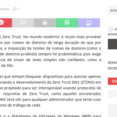
sas promessas de emprego na Meta, Disney, Coca-Cola e Spotify
otícias
1
 guardrails, a autonomia da IA se torna um risco
NOTÍCIAS
A
eleva taxa de sucesso de phishing para 54%
NOTÍCIAS
priva
S Zero Trust. No mundo moderno, é muito mais provável
dos por nomes de domínio de longa duração do que por
to, a imposição de limites de nomes de domínio (como o
e domínio proibido) sempre foi problemática, pois exige
ia de sinais de texto simples não confiáveis, como a
Acess
 de SNI.
termo
st que tentam bloquear dispositivos para acessar apenas
SI
nciando o desenvolvimento do Zero Trust DNS (ZTDNS) em
i projetado para ser interoperável usando protocolos de
r requisitos de Zero Trust, como aqueles encontrados
NS será útil para qualquer administrador que tente usar
rte de tráfego de rede.
s e a Plataforma de Filtragem do Windows (WFP) para