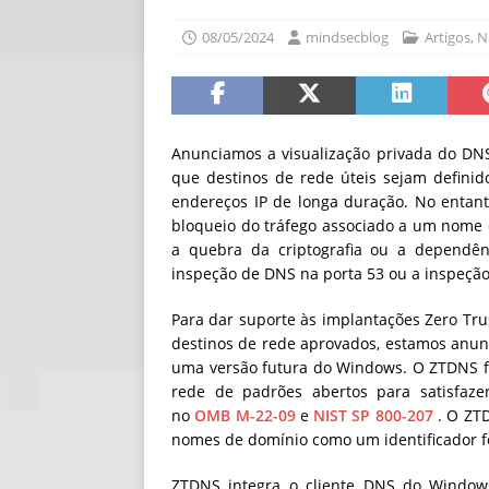
[ 06/08/2026 ]
Fal
08/05/2024
mindsecblog
Artigos
,
N
NOTÍCIAS
[ 06/08/2026 ]
Sem
[ 06/08/2026 ]
IA 
Anunciamos a visualização privada do DN
que destinos de rede úteis sejam defini
endereços IP de longa duração. No entan
bloqueio do tráfego associado a um nome d
a quebra da criptografia ou a dependênc
inspeção de DNS na porta 53 ou a inspeção
Para dar suporte às implantações Zero Tru
destinos de rede aprovados, estamos anu
uma versão futura do Windows. O ZTDNS fo
rede de padrões abertos para satisfaze
no
OMB M-22-09
e
NIST SP 800-207
. O ZTD
nomes de domínio como um identificador fo
ZTDNS integra o cliente DNS do Window