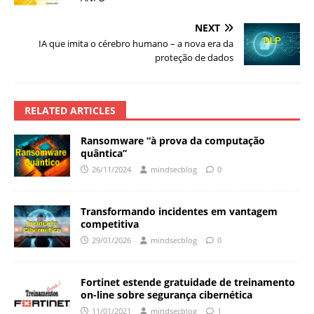
NEXT
IA que imita o cérebro humano – a nova era da
proteção de dados
RELATED ARTICLES
Ransomware “à prova da computação
quântica”
26/11/2024
mindsecblog
0
Transformando incidentes em vantagem
competitiva
29/01/2026
mindsecblog
0
Fortinet estende gratuidade de treinamento
on-line sobre segurança cibernética
11/01/2021
mindsecblog
1