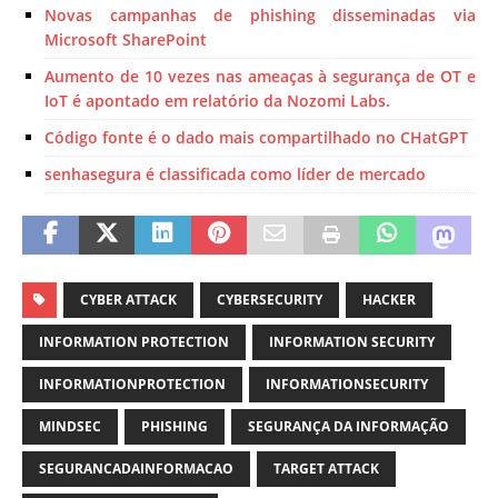
Novas campanhas de phishing disseminadas via
Microsoft SharePoint
Aumento de 10 vezes nas ameaças à segurança de OT e
IoT é apontado em relatório da Nozomi Labs.
Código fonte é o dado mais compartilhado no CHatGPT
senhasegura é classificada como líder de mercado
CYBER ATTACK
CYBERSECURITY
HACKER
INFORMATION PROTECTION
INFORMATION SECURITY
INFORMATIONPROTECTION
INFORMATIONSECURITY
MINDSEC
PHISHING
SEGURANÇA DA INFORMAÇÃO
SEGURANCADAINFORMACAO
TARGET ATTACK