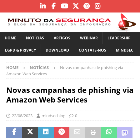
HOME
NOTÍCIAS
ARTIGOS
WEBINAR
LEADERSHIP
LGPD & PRIVACY
DOWNLOAD
CONTATE-NOS
MINDSEC
HOME
NOTÍCIAS
Novas campanhas de phishing via
Amazon Web Services
Novas campanhas de phishing via
Amazon Web Services
22/08/2023
mindsecblog
0