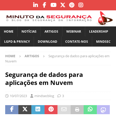
HOME
NOTÍCIAS
ARTIGOS
WEBINAR
LEADERSHIP
LGPD & PRIVACY
DOWNLOAD
CONTATE-NOS
MINDSEC
HOME
ARTIGOS
Segurança de dados para aplicações em
Nuvem
Segurança de dados para
aplicações em Nuvem
10/07/2023
mindsecblog
3