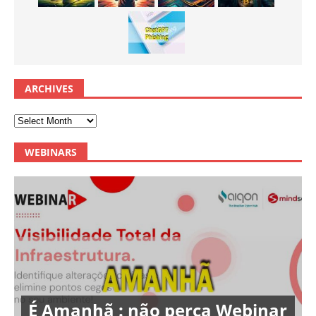
ARCHIVES
WEBINARS
É Amanhã : não perca Webinar