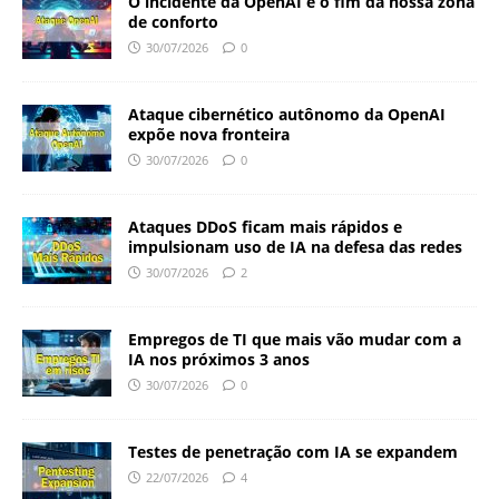
O incidente da OpenAI e o fim da nossa zona
de conforto
30/07/2026
0
Ataque cibernético autônomo da OpenAI
expõe nova fronteira
30/07/2026
0
Ataques DDoS ficam mais rápidos e
impulsionam uso de IA na defesa das redes
30/07/2026
2
Empregos de TI que mais vão mudar com a
IA nos próximos 3 anos
30/07/2026
0
Testes de penetração com IA se expandem
22/07/2026
4