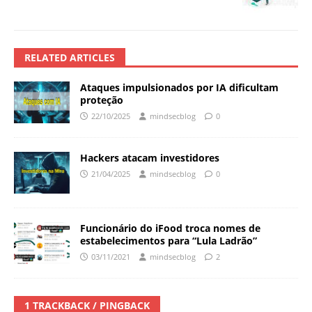
RELATED ARTICLES
Ataques impulsionados por IA dificultam
proteção
22/10/2025
mindsecblog
0
Hackers atacam investidores
21/04/2025
mindsecblog
0
Funcionário do iFood troca nomes de
estabelecimentos para “Lula Ladrão”
03/11/2021
mindsecblog
2
1 TRACKBACK / PINGBACK