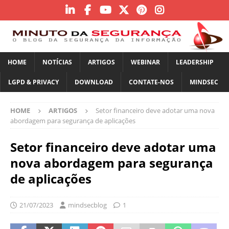
HOME
NOTÍCIAS
ARTIGOS
WEBINAR
LEADERSHIP
LGPD & PRIVACY
DOWNLOAD
CONTATE-NOS
MINDSEC
HOME
ARTIGOS
Setor financeiro deve adotar uma nova
abordagem para segurança de aplicações
Setor financeiro deve adotar uma
nova abordagem para segurança
de aplicações
21/07/2023
mindsecblog
1