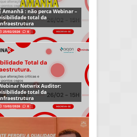
É Amanhã : não perca Webinar –
visibilidade total da
infraestrutura
25/02/2026
0
Webinar Netwrix Auditor:
visibilidade total da
infraestrutura
13/02/2026
0