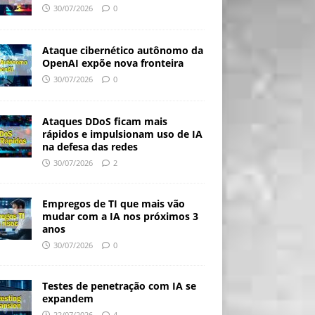
30/07/2026
0
Ataque cibernético autônomo da
OpenAI expõe nova fronteira
30/07/2026
0
Ataques DDoS ficam mais
rápidos e impulsionam uso de IA
na defesa das redes
30/07/2026
2
Empregos de TI que mais vão
mudar com a IA nos próximos 3
anos
30/07/2026
0
Testes de penetração com IA se
expandem
22/07/2026
4