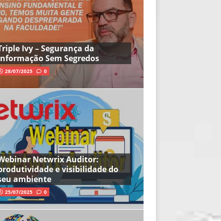
Triple Ivy – Segurança da
Informação Sem Segredos
28/07/2025
0
Webinar Netwrix Auditor:
produtividade e visibilidade do
seu ambiente
25/07/2025
0