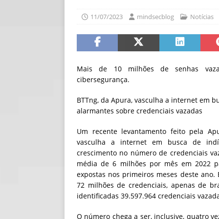
[ 30/07/2026 ]
O i
11/07/2023
mindsecblog
Notícias
[ 30/07/2026 ]
Go
Mais de 10 milhões de senhas vazad
cibersegurança.
BTTng, da Apura, vasculha a internet em b
alarmantes sobre credenciais vazadas
Um recente levantamento feito pela Apu
vasculha a internet em busca de indí
crescimento no número de credenciais va
média de 6 milhões por mês em 2022 pa
expostas nos primeiros meses deste ano. 
72 milhões de credenciais, apenas de br
identificadas 39.597.964 credenciais vazad
O número chega a ser, inclusive, quatro v