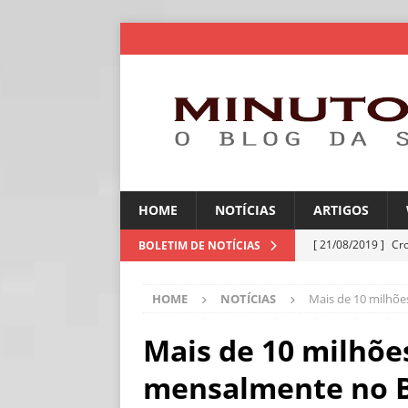
HOME
NOTÍCIAS
ARTIGOS
[ 21/08/2019 ]
Cr
BOLETIM DE NOTÍCIAS
ARTIGOS
HOME
NOTÍCIAS
Mais de 10 milhõe
[ 30/07/2026 ]
Ch
[ 30/07/2026 ]
No
Mais de 10 milhõe
ARTIGOS
mensalmente no B
[ 30/07/2026 ]
Dee