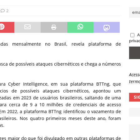
ncidente da OpenAI e o fim da nossa zona de conforto
ARTIGOS
2
lpes com QR Code entram em nova fase
NOTÍCIAS
A
priva
as mensalmente no Brasil, revela plataforma de
usca de possíveis ataques cibernéticos e chega a números
Acess
termo
ra Cyber Intelligence, em sua plataforma BTTng, que
cios de possíveis ataques cibernéticos, apontou um
SI
zadas em 2023 de usuários brasileiros, saltando de uma
ra cerca de 9 a 10 milhões de credenciais de acesso
Em 2022, a plataforma BTTng identificou o vazamento de
asileiros. Nos quatro primeiros meses deste ano, foram
as.
ezes maior do que foi divulgado em outras plataformas de