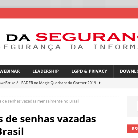
WEBINAR
LEADERSHIP
LGPD & PRIVACY
DOWNL
owdStrike é LEADER no Magic Quadrant do Gartner 2019
s de senhas vazadas mensalmente no Brasil
atGPT entra na mira de campanhas de phishing
NOTÍCIAS
mes no WhatsApp privacidade ou novas oportunidades de golpes
s de senhas vazadas
rasil
RS
pfakes já enganam 90% dos brasileiros no trabalho
NOTÍCIAS