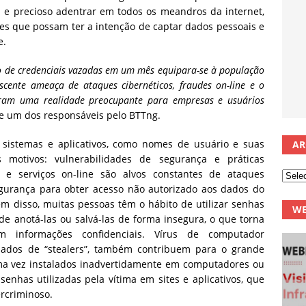
l e precioso adentrar em todos os meandros da internet,
es que possam ter a intenção de captar dados pessoais e
e.
o de credenciais vazadas em um mês equipara-se à população
scente ameaça de ataques cibernéticos, fraudes on-line e o
aram uma realidade preocupante para empresas e usuários
a e um dos responsáveis pelo BTTng.
sistemas e aplicativos, como nomes de usuário e suas
AR
s motivos: vulnerabilidades de segurança e práticas
 e serviços on-line são alvos constantes de ataques
egurança para obter acesso não autorizado aos dados do
m disso, muitas pessoas têm o hábito de utilizar senhas
WE
de anotá-las ou salvá-las de forma insegura, o que torna
m informações confidenciais. Vírus de computador
ados de “stealers”, também contribuem para o grande
a vez instalados inadvertidamente em computadores ou
 senhas utilizadas pela vítima em sites e aplicativos, que
rcriminoso.