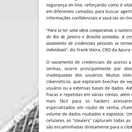
segurança on-line, reforçando como é vita
em diferentes camadas, para buscar agent
informações confidenciais e vazá-las on-lin
“
Para se ter uma ideia comparativa, o númer
do Rio de Janeiro e Brasília somadas. A cre
vazamento de credenciais pessoais se torn
individuais
”, diz Frank Vieira, CRO da Apur
O vazamento de credenciais de acesso a 
senhas, ocorre principalmente por doi
inadequadas dos usuários. Muitos sites
cibernéticos, que exploram brechas de s
usuário ou a extensas bases de dados. Alé
fracas e repetidas em várias contas, além 
mais fácil para os hackers acessare
especializados em roubo de senha, cham
volume de dados roubados e expostos. Um
celulares, os “stealers” capturam todas as
são encaminhadas diretamente para o cibe