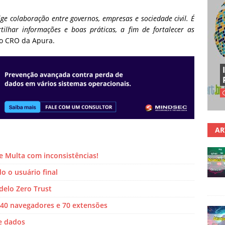
ge colaboração entre governos, empresas e sociedade civil. É
ilhar informações e boas práticas, a fim de fortalecer as
a o CRO da Apura.
AR
e Multa com inconsistências!
o o usuário final
elo Zero Trust
 40 navegadores e 70 extensões
e dados