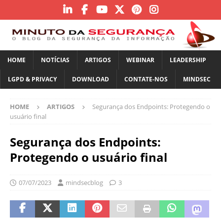
HOME
NOTÍCIAS
ARTIGOS
WEBINAR
LEADERSHIP
LGPD & PRIVACY
DOWNLOAD
CONTATE-NOS
MINDSEC
HOME
ARTIGOS
Segurança dos Endpoints: Protegendo o
usuário final
Segurança dos Endpoints:
Protegendo o usuário final
07/07/2023
mindsecblog
3