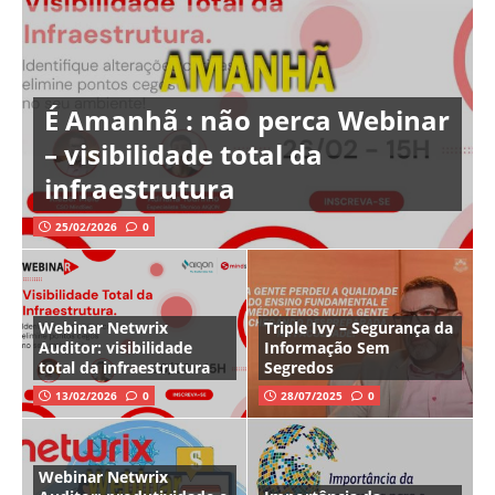
É Amanhã : não perca Webinar
– visibilidade total da
infraestrutura
25/02/2026
0
Webinar Netwrix
Triple Ivy – Segurança da
Auditor: visibilidade
Informação Sem
total da infraestrutura
Segredos
13/02/2026
0
28/07/2025
0
Webinar Netwrix