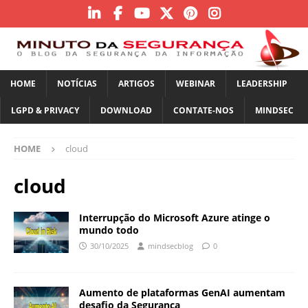
HOME
NOTÍCIAS
ARTIGOS
WEBINAR
LEADERSHIP
LGPD & PRIVACY
DOWNLOAD
CONTATE-NOS
MINDSEC
HOME
cloud
cloud
Interrupção do Microsoft Azure atinge o
mundo todo
30/10/2025
mindsecblog
0
Aumento de plataformas GenAI aumentam
desafio da Segurança