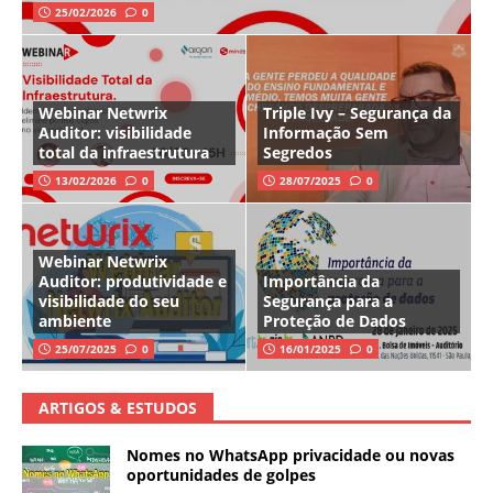
25/02/2026
0
Webinar Netwrix
Triple Ivy – Segurança da
Auditor: visibilidade
Informação Sem
total da infraestrutura
Segredos
13/02/2026
0
28/07/2025
0
Webinar Netwrix
Auditor: produtividade e
Importância da
visibilidade do seu
Segurança para a
ambiente
Proteção de Dados
25/07/2025
0
16/01/2025
0
ARTIGOS & ESTUDOS
Nomes no WhatsApp privacidade ou novas
oportunidades de golpes