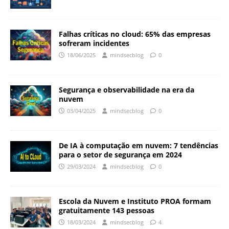
Falhas críticas no cloud: 65% das empresas
sofreram incidentes
18/06/2025
mindsecblog
0
Segurança e observabilidade na era da
nuvem
03/04/2025
mindsecblog
0
De IA à computação em nuvem: 7 tendências
para o setor de segurança em 2024
29/03/2024
mindsecblog
0
Escola da Nuvem e Instituto PROA formam
gratuitamente 143 pessoas
18/03/2024
mindsecblog
4