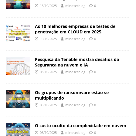
15/10/2025
mindsecblog
0
As 10 melhores empresas de testes de
penetração em CLOUD em 2025
10/10/2025
mindsecblog
0
Pesquisa da Tenable mostra desafios da
Segurança na nuvem e IA
08/10/2025
mindsecblog
0
Os grupos de ransomware estão se
multiplicando
06/10/2025
mindsecblog
0
O custo oculto da complexidade em nuvem
06/10/2025
mindsecblog
0