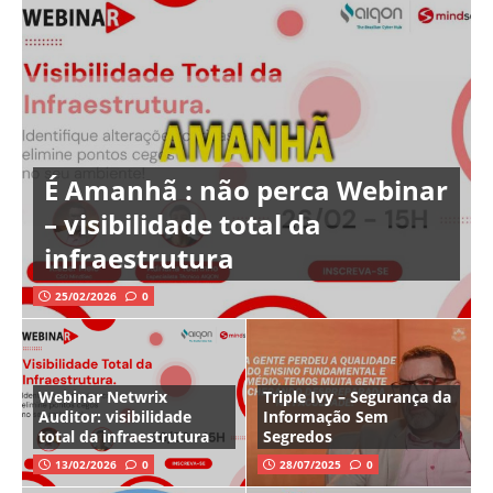
É Amanhã : não perca Webinar
– visibilidade total da
infraestrutura
25/02/2026
0
Webinar Netwrix
Triple Ivy – Segurança da
Auditor: visibilidade
Informação Sem
total da infraestrutura
Segredos
13/02/2026
0
28/07/2025
0