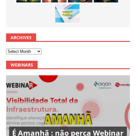
ARCHIVES
WEBINARS
É Amanhã : não perca Webinar