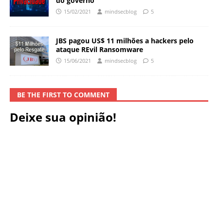
do governo
15/02/2021
mindsecblog
5
JBS pagou US$ 11 milhões a hackers pelo
ataque REvil Ransomware
15/06/2021
mindsecblog
5
BE THE FIRST TO COMMENT
Deixe sua opinião!