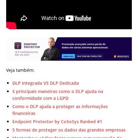
Veja também:
DLP Integrada VS DLP Dedicada
5 principais maneiras como o DLP ajuda na
conformidade com a LGPD
Como o DLP ajuda a proteger as informações
financeiras
Endpoint Protector by CoSoSys Ranked #1
5 formas de proteger os dados das grandes empresas