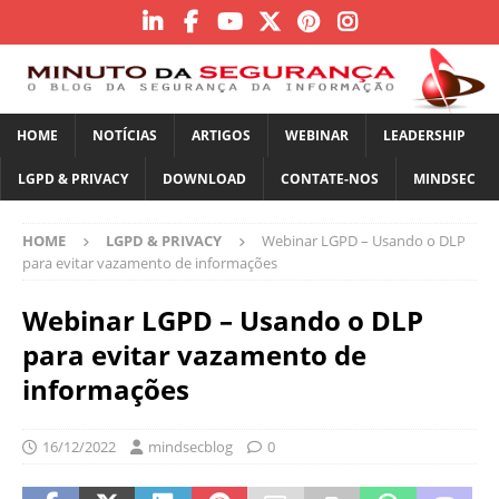
HOME
NOTÍCIAS
ARTIGOS
WEBINAR
LEADERSHIP
LGPD & PRIVACY
DOWNLOAD
CONTATE-NOS
MINDSEC
HOME
LGPD & PRIVACY
Webinar LGPD – Usando o DLP
para evitar vazamento de informações
Webinar LGPD – Usando o DLP
para evitar vazamento de
informações
16/12/2022
mindsecblog
0