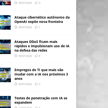
30/07/2026
0
Ataque cibernético autônomo da
OpenAI expõe nova fronteira
30/07/2026
1
Ataques DDoS ficam mais
rápidos e impulsionam uso de IA
na defesa das redes
30/07/2026
8
Empregos de TI que mais vão
mudar com a IA nos próximos 3
anos
30/07/2026
2
Testes de penetração com IA se
expandem
22/07/2026
5