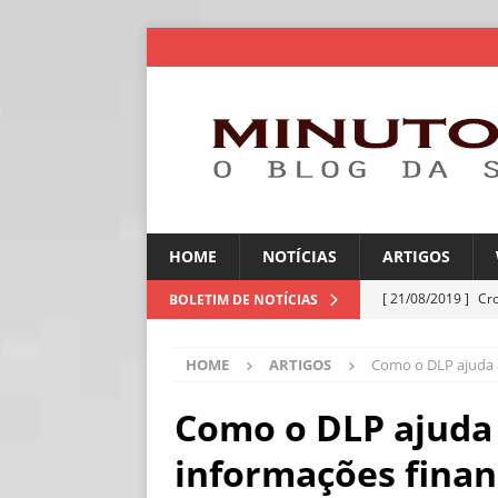
HOME
NOTÍCIAS
ARTIGOS
[ 21/08/2019 ]
Cr
BOLETIM DE NOTÍCIAS
ARTIGOS
HOME
ARTIGOS
Como o DLP ajuda a
[ 06/08/2026 ]
Amé
industriais
NOT
Como o DLP ajuda 
[ 06/08/2026 ]
IA 
informações finan
NOTÍCIAS