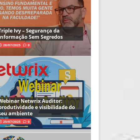
Triple Ivy – Segurança da
Informação Sem Segredos
28/07/2025
0
Webinar Netwrix Auditor:
produtividade e visibilidade do
seu ambiente
25/07/2025
0