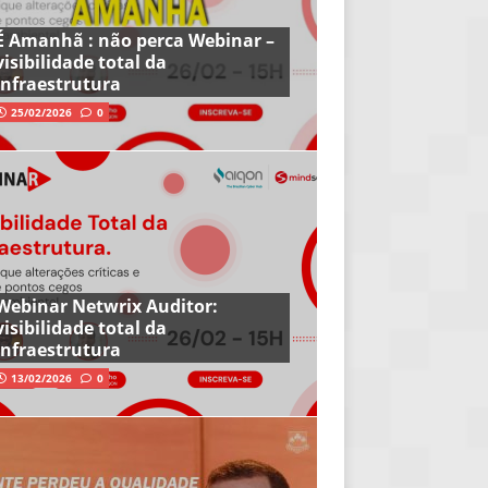
É Amanhã : não perca Webinar –
visibilidade total da
infraestrutura
25/02/2026
0
Webinar Netwrix Auditor:
visibilidade total da
infraestrutura
13/02/2026
0