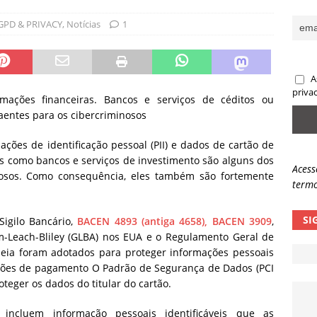
sas promessas de emprego na Meta, Disney, Coca-Cola e Spotify
GPD & PRIVACY
,
Notícias
1
 guardrails, a autonomia da IA se torna um risco
NOTÍCIAS
A
eleva taxa de sucesso de phishing para 54%
NOTÍCIAS
priva
ações financeiras. Bancos e serviços de céditos ou
aentes para os cibercriminosos
ões de identificação pessoal (PII) e dados de cartão de
ras como bancos e serviços de investimento são alguns dos
Acess
nosos. Como consequência, eles também são fortemente
termo
SI
igilo Bancário,
BACEN 4893 (antiga 4658), BACEN 3909
,
m-Leach-Bliley (GLBA) nos EUA e o Regulamento Geral de
eia foram adotados para proteger informações pessoais
artões de pagamento O Padrão de Segurança de Dados (PCI
teger os dados do titular do cartão.
 incluem informação pessoais identificáveis que as