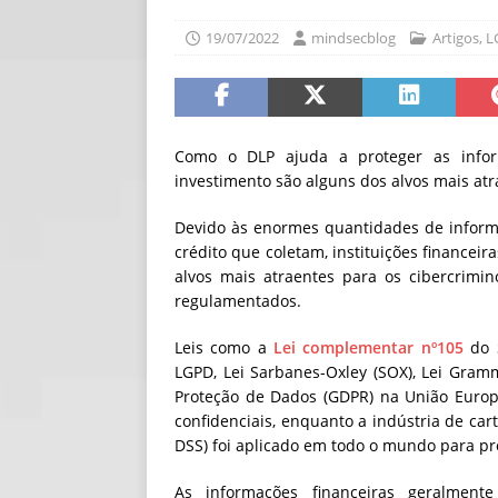
[ 06/08/2026 ]
Fal
19/07/2022
mindsecblog
Artigos
,
L
NOTÍCIAS
[ 06/08/2026 ]
Sem
[ 06/08/2026 ]
IA 
Como o DLP ajuda a proteger as inform
investimento são alguns dos alvos mais atr
Devido às enormes quantidades de informaç
crédito que coletam, instituições financei
alvos mais atraentes para os cibercrimi
regulamentados.
Leis como a
Lei complementar nº105
do S
LGPD, Lei Sarbanes-Oxley (SOX), Lei Gram
Proteção de Dados (GDPR) na União Europ
confidenciais, enquanto a indústria de c
DSS) foi aplicado em todo o mundo para pro
As informações financeiras geralmente