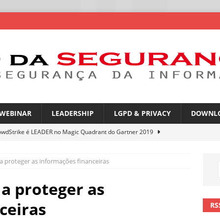
WEBINAR
LEADERSHIP
LGPD & PRIVACY
DOWNL
owdStrike é LEADER no Magic Quadrant do Gartner 2019
 proteger as informações financeiras
rica Latina é a segunda região mais exposta a ciberameaças
ÍCIAS
a proteger as
amplia desafio de segurança e governança nas redes corporativas
ceiras
RS