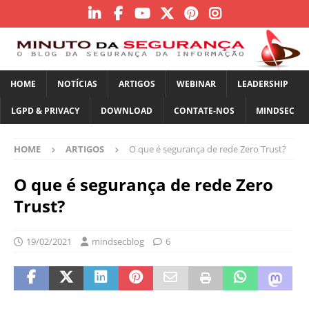
HOME
NOTÍCIAS
ARTIGOS
WEBINAR
LEADERSHIP
LGPD & PRIVACY
DOWNLOAD
CONTATE-NOS
MINDSEC
HOME
ARTIGOS
O que é segurança de rede Zero Trust?
O que é segurança de rede Zero
Trust?
19/02/2021
mindsecblog
6