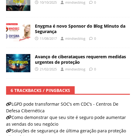
10/10/2025
mindsecblog
0
Enygma é novo Sponsor do Blog Minuto da
Segurança
11/08/2017
mindsecblog
0
Avanço de ciberataques requerem medidas
urgentes de proteção
21/02/2025
mindsecblog
0
6 TRACKBACKS / PINGBACKS
LGPD pode transformar SOC’s em CDC’s - Centros De
Defesa Cibernética
Como demonstrar que seu site é seguro pode aumentar
as vendas do seu negócio
Soluções de segurança de última geração para proteção