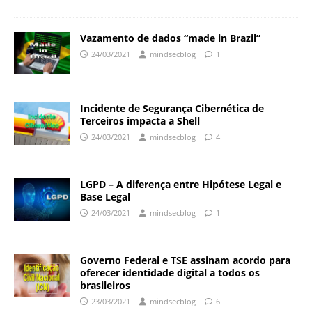
Vazamento de dados “made in Brazil”
24/03/2021
mindsecblog
1
Incidente de Segurança Cibernética de
Terceiros impacta a Shell
24/03/2021
mindsecblog
4
LGPD – A diferença entre Hipótese Legal e
Base Legal
24/03/2021
mindsecblog
1
Governo Federal e TSE assinam acordo para
oferecer identidade digital a todos os
brasileiros
23/03/2021
mindsecblog
6