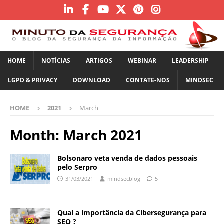
HOME
NOTÍCIAS
ARTIGOS
WEBINAR
LEADERSHIP
LGPD & PRIVACY
DOWNLOAD
CONTATE-NOS
MINDSEC
HOME
2021
March
Month:
March 2021
Bolsonaro veta venda de dados pessoais
pelo Serpro
31/03/2021
mindsecblog
5
Qual a importância da Cibersegurança para
SEO ?