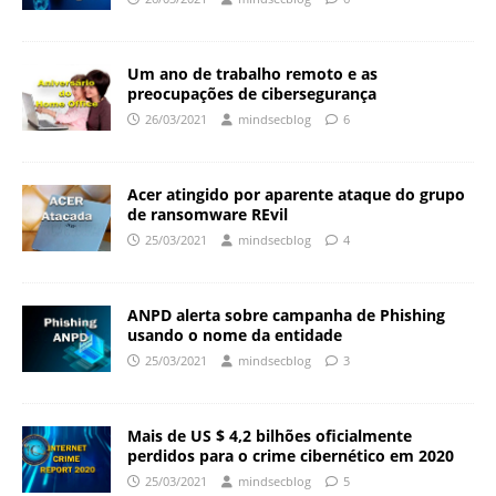
Um ano de trabalho remoto e as
preocupações de cibersegurança
26/03/2021
mindsecblog
6
Acer atingido por aparente ataque do grupo
de ransomware REvil
25/03/2021
mindsecblog
4
ANPD alerta sobre campanha de Phishing
usando o nome da entidade
25/03/2021
mindsecblog
3
Mais de US $ 4,2 bilhões oficialmente
perdidos para o crime cibernético em 2020
25/03/2021
mindsecblog
5