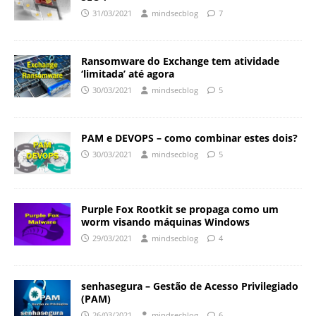
31/03/2021
mindsecblog
7
Ransomware do Exchange tem atividade
‘limitada’ até agora
30/03/2021
mindsecblog
5
PAM e DEVOPS – como combinar estes dois?
30/03/2021
mindsecblog
5
Purple Fox Rootkit se propaga como um
worm visando máquinas Windows
29/03/2021
mindsecblog
4
senhasegura – Gestão de Acesso Privilegiado
(PAM)
26/03/2021
mindsecblog
6