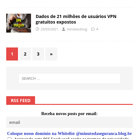
Dados de 21 milhões de usuários VPN
gratuitos expostos
23/03/2021
mindsecblog
4
1
2
3
»
RSS FEED
Receba novos posts por email:
Coloque nosso domínio na Whitelist @minutodaseguranca.blog.br