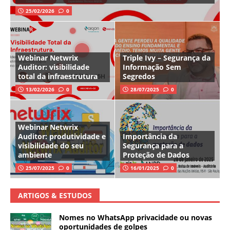
25/02/2026
0
Webinar Netwrix
Triple Ivy – Segurança da
Auditor: visibilidade
Informação Sem
total da infraestrutura
Segredos
13/02/2026
0
28/07/2025
0
Webinar Netwrix
Auditor: produtividade e
Importância da
visibilidade do seu
Segurança para a
ambiente
Proteção de Dados
25/07/2025
0
16/01/2025
0
ARTIGOS & ESTUDOS
Nomes no WhatsApp privacidade ou novas
oportunidades de golpes