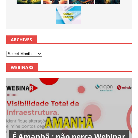
ARCHIVES
WEBINARS
É Amanhã : não perca Webinar