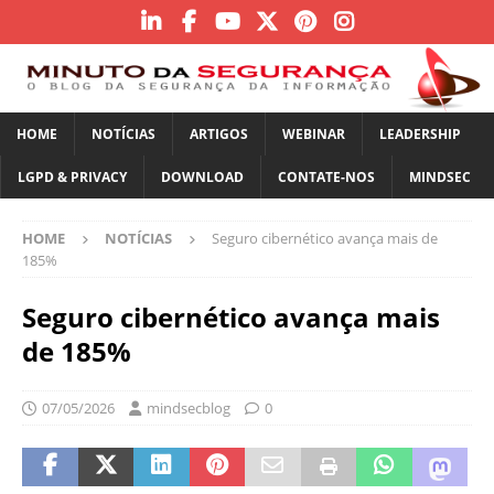
HOME
NOTÍCIAS
ARTIGOS
WEBINAR
LEADERSHIP
LGPD & PRIVACY
DOWNLOAD
CONTATE-NOS
MINDSEC
HOME
NOTÍCIAS
Seguro cibernético avança mais de
185%
Seguro cibernético avança mais
de 185%
07/05/2026
mindsecblog
0