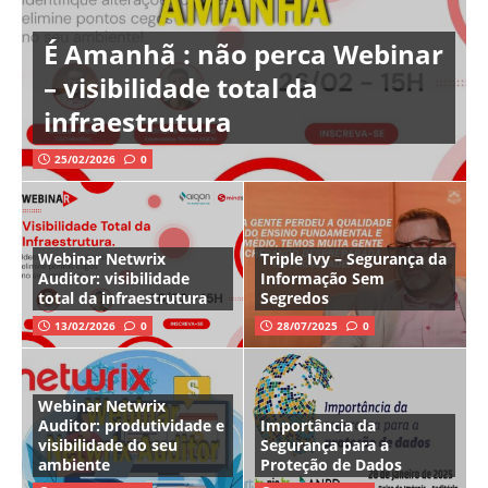
É Amanhã : não perca Webinar
– visibilidade total da
infraestrutura
25/02/2026
0
Webinar Netwrix
Triple Ivy – Segurança da
Auditor: visibilidade
Informação Sem
total da infraestrutura
Segredos
13/02/2026
0
28/07/2025
0
Webinar Netwrix
Auditor: produtividade e
Importância da
visibilidade do seu
Segurança para a
ambiente
Proteção de Dados