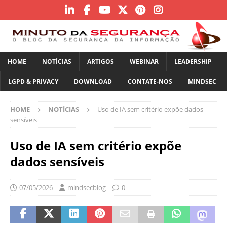
HOME
NOTÍCIAS
ARTIGOS
WEBINAR
LEADERSHIP
LGPD & PRIVACY
DOWNLOAD
CONTATE-NOS
MINDSEC
HOME
NOTÍCIAS
Uso de IA sem critério expõe dados
sensíveis
Uso de IA sem critério expõe
dados sensíveis
07/05/2026
mindsecblog
0