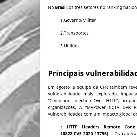
No
Brasil
, os três setores no ranking naci
1.Governo/Militar
2.Transportes
3.Utilities
Principais vulnerabilid
Em agosto, a equipe da CPR também reve
vulnerabilidade mais explorada, impa
“Command Injection Over HTTP”, ocupa
organizações. A “MVPower CCTV DVR Re
vulnerabilidades com um impacto global d
↑ HTTP Headers Remote Code Exe
10828,CVE-2020-13756)
– Os cabeça