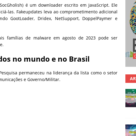
ocGholish) é um downloader escrito em JavaScript. Ele
niciá-las. Fakeupdates leva ao comprometimento adicional
indo GootLoader, Dridex, NetSupport, DoppelPaymer e
pais famílias de malware em agosto de 2023 pode ser
e.
ados no mundo e no Brasil
Pesquisa permaneceu na liderança da lista como o setor
AR
municações e Governo/Militar.