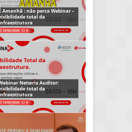
É Amanhã : não perca Webinar –
visibilidade total da
infraestrutura
25/02/2026
0
Webinar Netwrix Auditor:
visibilidade total da
infraestrutura
13/02/2026
0