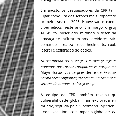
Em agosto, os pesquisadores da CPR ta
lugar como um dos setores mais impactado
primeira vez em 2023. Houve vários exem
cibernéticos neste ano. Em março, o gru
APT41 foi observado mirando o setor d
ameaça se infiltraram nos servidores Mic
comandos, realizar reconhecimento, roub
lateral e exfiltração de dados.
“
A derrubada do QBot foi um avanço signific
podemos nos tornar complacentes porque qua
Maya Horowitz, vice-presidente de Pesqui
permanecer vigilantes, trabalhar juntos e co
vetores de ataque
”, reforça Maya.
A equipe da CPR também revelou qu
vulnerabilidade global mais explorada 
mundo, seguida pela “Command Injection
Code Execution”, com impacto global de 35