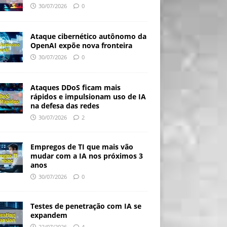
30/07/2026
0
Ataque cibernético autônomo da
OpenAI expõe nova fronteira
30/07/2026
0
Ataques DDoS ficam mais
rápidos e impulsionam uso de IA
na defesa das redes
30/07/2026
2
Empregos de TI que mais vão
mudar com a IA nos próximos 3
anos
30/07/2026
0
Testes de penetração com IA se
expandem
22/07/2026
4