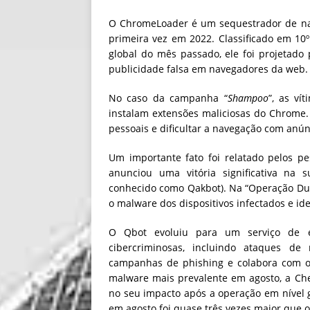
O ChromeLoader é um sequestrador de nav
primeira vez em 2022. Classificado em 10º
global do mês passado, ele foi projetado
publicidade falsa em navegadores da web.
No caso da campanha “
Shampoo
”, as ví
instalam extensões maliciosas do Chrome.
pessoais e dificultar a navegação com anún
Um importante fato foi relatado pelos p
anunciou uma vitória significativa na
conhecido como Qakbot). Na “Operação Duc
o malware dos dispositivos infectados e id
O Qbot evoluiu para um serviço de e
cibercriminosas, incluindo ataques d
campanhas de phishing e colabora com o
malware mais prevalente em agosto, a Che
no seu impacto após a operação em nível gl
em agosto foi quase três vezes maior que o