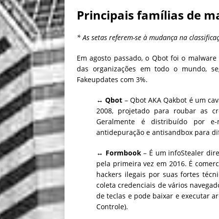
Principais famílias de 
* As setas referem-se à mudança na classifi
Em agosto passado, o Qbot foi o malwar
das organizações em todo o mundo, se
Fakeupdates com 3%.
↔ Qbot
– Qbot AKA Qakbot é um cav
2008, projetado para roubar as cr
Geralmente é distribuído por e
antidepuração e antisandbox para difi
↔
Formbook
– É um infoStealer dir
pela primeira vez em 2016. É comerc
hackers ilegais por suas fortes téc
coleta credenciais de vários navegad
de teclas e pode baixar e executar 
Controle).