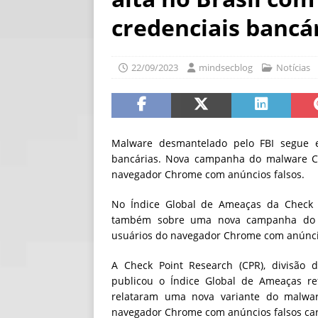
[ 06/08/2026 ]
Fal
credenciais bancá
NOTÍCIAS
[ 06/08/2026 ]
Sem
22/09/2023
mindsecblog
Notícias
[ 06/08/2026 ]
IA 
Malware desmantelado pelo FBI segue 
bancárias. Nova campanha do malware 
navegador Chrome com anúncios falsos.
No Índice Global de Ameaças da Check P
também sobre uma nova campanha do 
usuários do navegador Chrome com anúnci
A Check Point Research (CPR), divisão
publicou o Índice Global de Ameaças r
relataram uma nova variante do malwa
navegador Chrome com anúncios falsos car