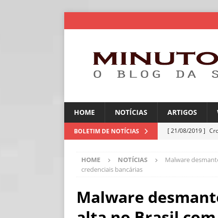
HOME
NOTÍCIAS
ARTIGOS
[ 21/08/2019 ]
Cr
BOLETIM DE NOTÍCIAS
ARTIGOS
HOME
NOTÍCIAS
Malware desmantel
[ 06/08/2026 ]
Amé
credenciais bancárias
industriais
NOT
Malware desmante
[ 06/08/2026 ]
IA 
alta no Brasil co
NOTÍCIAS