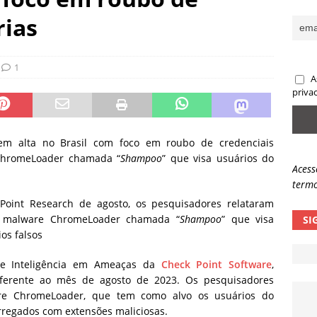
sas promessas de emprego na Meta, Disney, Coca-Cola e Spotify
rias
 guardrails, a autonomia da IA se torna um risco
NOTÍCIAS
1
A
eleva taxa de sucesso de phishing para 54%
NOTÍCIAS
priva
em alta no Brasil com foco em roubo de credenciais
ChromeLoader chamada “
Shampoo
” que visa usuários do
Acess
termo
oint Research de agosto, os pesquisadores relataram
malware ChromeLoader chamada “
Shampoo
” que visa
SI
os falsos
 de Inteligência em Ameaças da
Check Point Software
,
eferente ao mês de agosto de 2023. Os pesquisadores
re ChromeLoader, que tem como alvo os usuários do
regados com extensões maliciosas.