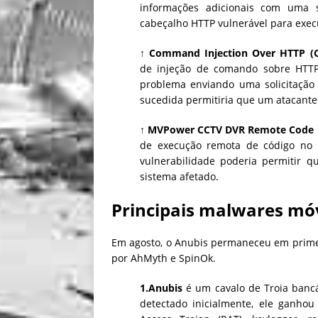
informações adicionais com uma 
cabeçalho HTTP vulnerável para exec
↑ Command Injection Over HTTP (C
de injeção de comando sobre HTTP 
problema enviando uma solicitação 
sucedida permitiria que um atacante 
↑ MVPower CCTV DVR Remote Code E
de execução remota de código no
vulnerabilidade poderia permitir q
sistema afetado.
Principais malwares mó
Em agosto, o Anubis permaneceu em prime
por AhMyth e SpinOk.
1.Anubis
é um cavalo de Troia banc
detectado inicialmente, ele ganhou