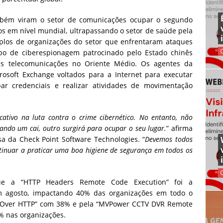
mbém viram o setor de comunicações ocupar o segundo
s em nível mundial, ultrapassando o setor de saúde pela
plos de organizações do setor que enfrentaram ataques
po de ciberespionagem patrocinado pelo Estado chinês
as telecomunicações no Oriente Médio. Os agentes da
rosoft Exchange voltados para a Internet para executar
ar credenciais e realizar atividades de movimentação
ativo na luta contra o crime cibernético. No entanto, não
ndo um cai, outro surgirá para ocupar o seu lugar.
” afirma
sa da Check Point Software Technologies. “
Devemos todos
ntinuar a praticar uma boa higiene de segurança em todos os
e a “HTTP Headers Remote Code Execution” foi a
em agosto, impactando 40% das organizações em todo o
 Over HTTP” com 38% e pela “MVPower CCTV DVR Remote
% nas organizações.