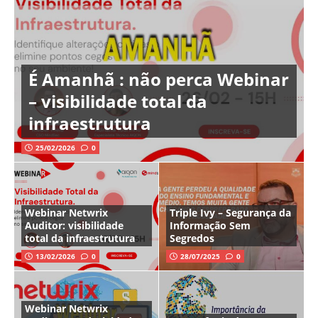
É Amanhã : não perca Webinar
– visibilidade total da
infraestrutura
25/02/2026
0
Webinar Netwrix
Triple Ivy – Segurança da
Auditor: visibilidade
Informação Sem
total da infraestrutura
Segredos
13/02/2026
0
28/07/2025
0
Webinar Netwrix