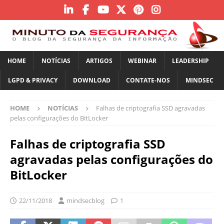
HOME
NOTÍCIAS
ARTIGOS
WEBINAR
LEADERSHIP
LGPD & PRIVACY
DOWNLOAD
CONTATE-NOS
MINDSEC
HOME
NOTÍCIAS
Falhas de criptografia SSD agravadas
pelas configurações do BitLocker
Falhas de criptografia SSD
agravadas pelas configurações do
BitLocker
22/11/2018
mindsecblog
1