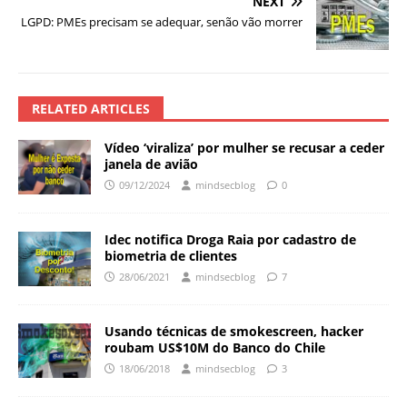
NEXT
LGPD: PMEs precisam se adequar, senão vão morrer
RELATED ARTICLES
Vídeo ‘viraliza’ por mulher se recusar a ceder
janela de avião
09/12/2024
mindsecblog
0
Idec notifica Droga Raia por cadastro de
biometria de clientes
28/06/2021
mindsecblog
7
Usando técnicas de smokescreen, hacker
roubam US$10M do Banco do Chile
18/06/2018
mindsecblog
3