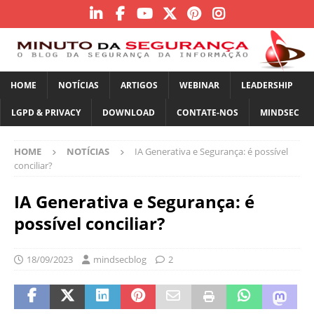
HOME
NOTÍCIAS
ARTIGOS
WEBINAR
LEADERSHIP
LGPD & PRIVACY
DOWNLOAD
CONTATE-NOS
MINDSEC
HOME
NOTÍCIAS
IA Generativa e Segurança: é possível
conciliar?
IA Generativa e Segurança: é
possível conciliar?
18/09/2023
mindsecblog
2