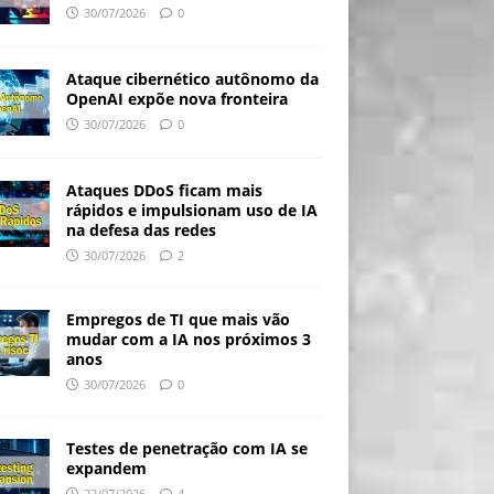
30/07/2026
0
Ataque cibernético autônomo da
OpenAI expõe nova fronteira
30/07/2026
0
Ataques DDoS ficam mais
rápidos e impulsionam uso de IA
na defesa das redes
30/07/2026
2
Empregos de TI que mais vão
mudar com a IA nos próximos 3
anos
30/07/2026
0
Testes de penetração com IA se
expandem
22/07/2026
4