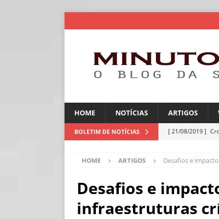
HOME
NOTÍCIAS
ARTIGOS
[ 21/08/2019 ]
Cr
BOLETIM DE NOTÍCIAS
ARTIGOS
HOME
ARTIGOS
Desafios e impacto 
[ 06/08/2026 ]
Amé
industriais
NOT
Desafios e impact
[ 06/08/2026 ]
IA 
infraestruturas cr
NOTÍCIAS