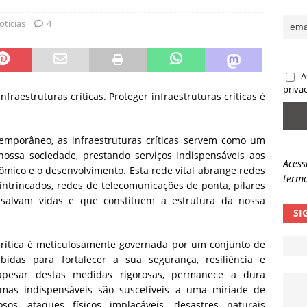
sas promessas de emprego na Meta, Disney, Coca-Cola e Spotify
otícias
4
 guardrails, a autonomia da IA se torna um risco
NOTÍCIAS
A
eleva taxa de sucesso de phishing para 54%
NOTÍCIAS
priva
fraestruturas críticas. Proteger infraestruturas críticas é
emporâneo, as infraestruturas críticas servem como um
nossa sociedade, prestando serviços indispensáveis aos
Acess
ômico e o desenvolvimento. Esta rede vital abrange redes
termo
 intrincados, redes de telecomunicações de ponta, pilares
 salvam vidas e que constituem a estrutura da nossa
SI
 crítica é meticulosamente governada por um conjunto de
bidas para fortalecer a sua segurança, resiliência e
e, apesar destas medidas rigorosas, permanece a dura
emas indispensáveis são suscetíveis a uma miríade de
sos, ataques físicos implacáveis, desastres naturais