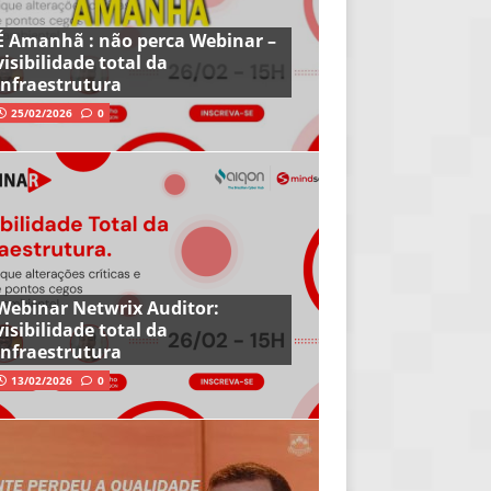
É Amanhã : não perca Webinar –
visibilidade total da
infraestrutura
25/02/2026
0
Webinar Netwrix Auditor:
visibilidade total da
infraestrutura
13/02/2026
0