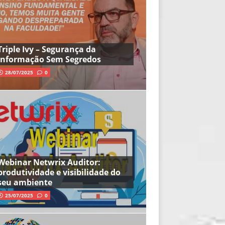
Triple Ivy – Segurança da
Informação Sem Segredos
28/07/2025
0
Webinar Netwrix Auditor:
produtividade e visibilidade do
seu ambiente
25/07/2025
0