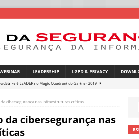
WEBINAR
LEADERSHIP
LGPD & PRIVACY
DOWNL
owdStrike é LEADER no Magic Quadrant do Gartner 2019
da cibersegurança nas infraestruturas críticas
rica Latina é a segunda região mais exposta a ciberameaças
ÍCIAS
o da cibersegurança nas
amplia desafio de segurança e governança nas redes corporativas
íticas
RS