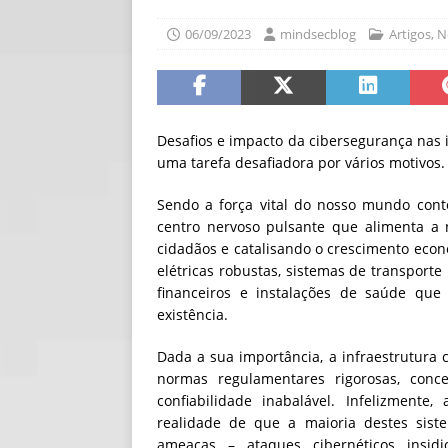
[ 06/08/2026 ]
Fal
06/09/2023
mindsecblog
Artigos
,
N
NOTÍCIAS
[ 06/08/2026 ]
Sem
[ 06/08/2026 ]
IA 
Desafios e impacto da cibersegurança nas in
uma tarefa desafiadora por vários motivos.
Sendo a força vital do nosso mundo cont
centro nervoso pulsante que alimenta a 
cidadãos e catalisando o crescimento econ
elétricas robustas, sistemas de transporte
financeiros e instalações de saúde que
existência.
Dada a sua importância, a infraestrutura
normas regulamentares rigorosas, conce
confiabilidade inabalável. Infelizment
realidade de que a maioria destes sist
ameaças – ataques cibernéticos insidio