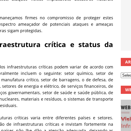
rmaneçamos firmes no compromisso de proteger estes
o espectro ameaçador de potenciais ataques e ameaças
uras sigam protegidas.
raestrutura crítica e status da
AR
dos infraestruturas críticas podem variar de acordo com
almente incluem o seguinte: setor químico, setor de
 manufatura crítico, setor de barragens, o de defesa, de
 setores de energia e elétrico, de serviços financeiros, de
WE
viços governamentais, setor de saúde e saúde pública, de
 nucleares, materiais e resíduos, o sistemas de transporte
esiduais.
turas críticas varia entre diferentes países e setores.
o de infraestruturas críticas e invistam fortemente na
s países não lhe dão a atenção adequada, deixando-as