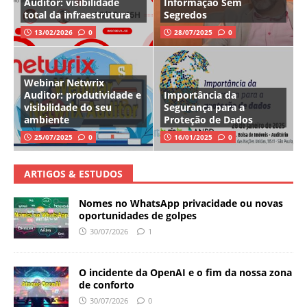
Auditor: visibilidade
Informação Sem
total da infraestrutura
Segredos
13/02/2026
0
28/07/2025
0
Webinar Netwrix
Auditor: produtividade e
Importância da
visibilidade do seu
Segurança para a
ambiente
Proteção de Dados
25/07/2025
0
16/01/2025
0
ARTIGOS & ESTUDOS
Nomes no WhatsApp privacidade ou novas
oportunidades de golpes
30/07/2026
1
O incidente da OpenAI e o fim da nossa zona
de conforto
30/07/2026
0