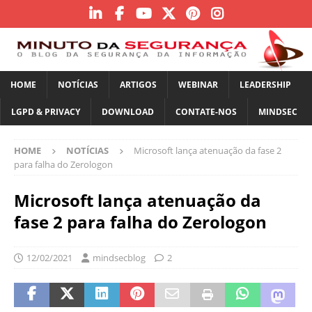
HOME
NOTÍCIAS
ARTIGOS
WEBINAR
LEADERSHIP
LGPD & PRIVACY
DOWNLOAD
CONTATE-NOS
MINDSEC
HOME
NOTÍCIAS
Microsoft lança atenuação da fase 2
para falha do Zerologon
Microsoft lança atenuação da
fase 2 para falha do Zerologon
12/02/2021
mindsecblog
2