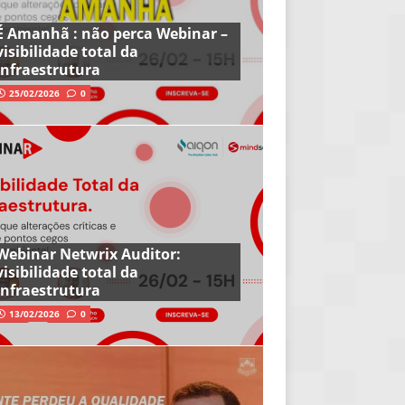
É Amanhã : não perca Webinar –
visibilidade total da
infraestrutura
25/02/2026
0
Webinar Netwrix Auditor:
visibilidade total da
infraestrutura
13/02/2026
0