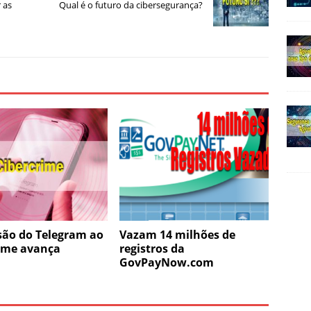
 as
Qual é o futuro da cibersegurança?
são do Telegram ao
Vazam 14 milhões de
rime avança
registros da
GovPayNow.com