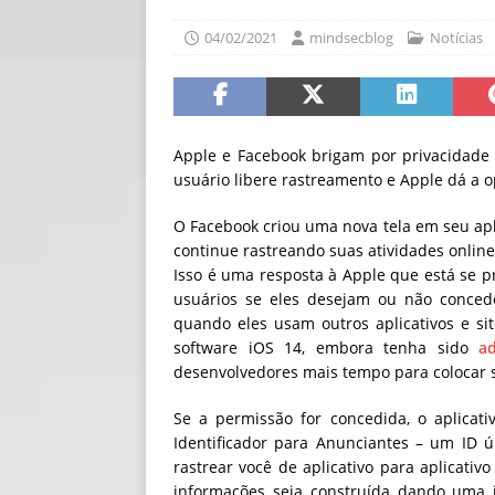
[ 30/07/2026 ]
O i
04/02/2021
mindsecblog
Notícias
[ 30/07/2026 ]
Go
Apple e Facebook brigam por privacidade 
usuário libere rastreamento e Apple dá a 
O Facebook criou uma nova tela em seu apl
continue rastreando suas atividades online
Isso é uma resposta à Apple que está se
usuários se eles desejam ou não concede
quando eles usam outros aplicativos e si
software iOS 14, embora tenha sido
a
desenvolvedores mais tempo para colocar 
Se a permissão for concedida, o aplica
Identificador para Anunciantes – um ID ú
rastrear você de aplicativo para aplicativ
informações seja construída dando uma i