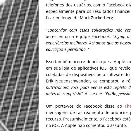
telefones dos usuários, com o Facebook di
especialmente para os resultados finance
ficarem longe de Mark Zuckerberg .
“
Concordar com essas solicitações não re
acrescentou a equipe Facebook. “
Signific
experiências melhores. Achamos que as pessoa
educação é permitido.
“
Isso também ocorre depois que a Apple co
em sua loja de aplicativos iOS, que revel
coletadas de dispositivos pelo software do
Erik Neuenschwander, os comparou a rót
nutricionais; você pode ver se está repleto
antes de comprá-lo
”, disse ele. “
Então, pensam
Um porta-voz do Facebook disse ao
Th
mensagens de rastreamento de anúncios p
recurso. Presumivelmente, o Facebook está
no iOS. A Apple não comentou o assunto.