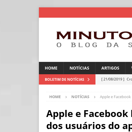
HOME
NOTÍCIAS
ARTIGOS
[ 21/08/2019 ]
Cr
BOLETIM DE NOTÍCIAS
ARTIGOS
HOME
NOTÍCIAS
Apple e Facebook 
[ 30/07/2026 ]
Ch
[ 30/07/2026 ]
No
Apple e Facebook 
ARTIGOS
dos usuários do ap
[ 30/07/2026 ]
Dee