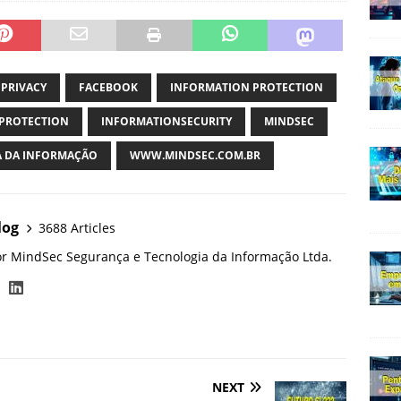
 PRIVACY
FACEBOOK
INFORMATION PROTECTION
PROTECTION
INFORMATIONSECURITY
MINDSEC
 DA INFORMAÇÃO
WWW.MINDSEC.COM.BR
log
3688 Articles
or MindSec Segurança e Tecnologia da Informação Ltda.
NEXT