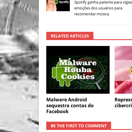
Spotify ganha patente para vigiar
emoções dos usuários para
recomendar música
RELATED ARTICLES
Malware Android
Repres
sequestra contas do
ciberc
Facebook
BE THE FIRST TO COMMENT