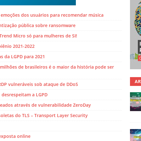
as emoções dos usuários para recomendar música
tização pública sobre ransomware
rend Micro só para mulheres de SI!
biênio 2021-2022
as da LGPD para 2021
lhões de brasileiros é o maior da história pode ser
AR
 RDP vulneráveis sob ataque de DDoS
 desrespeitam a LGPD
keados através de vulnerabilidade ZeroDay
soletas do TLS – Transport Layer Security
exposta online