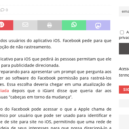
ncidente da OpenAI e o fim da nossa zona de conforto
ARTIGOS
0
lpes com QR Code entram em nova fase
NOTÍCIAS
A
priva
dos usuários do aplicativo iOS. Facebook pede para que
opção de não rastreamento.
icativo para iOS que pedirá às pessoas permitam que ele
 para publicidade direcionada.
Acess
 preparando para apresentar um prompt que pergunta aos
termo
r ao software do Facebook permissão para rastreá-los
tes.
Essa escolha deveria chegar em uma atualização de
SI
diada
depois que o iGiant disse que queria dar aos
suas “cabeças em torno da mudança”.
tivo do Facebook pode acessar o que a Apple chama de
nico por usuário que pode ser usado para identificar e
o e de site para site no iOS, permitindo que uma rede de
deia de seus interesses para que possa direcioná-lo a