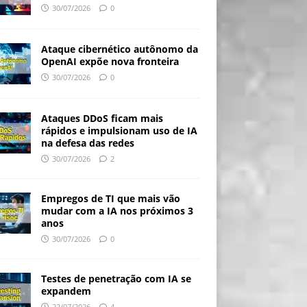
30/07/2026
0
Ataque cibernético autônomo da
OpenAI expõe nova fronteira
30/07/2026
0
Ataques DDoS ficam mais
rápidos e impulsionam uso de IA
na defesa das redes
30/07/2026
2
Empregos de TI que mais vão
mudar com a IA nos próximos 3
anos
30/07/2026
0
Testes de penetração com IA se
expandem
22/07/2026
4