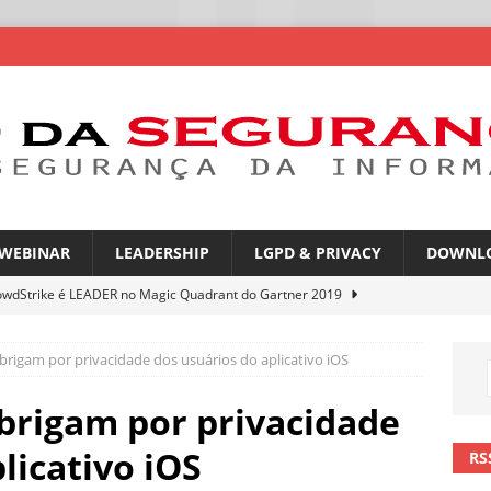
WEBINAR
LEADERSHIP
LGPD & PRIVACY
DOWNL
owdStrike é LEADER no Magic Quadrant do Gartner 2019
brigam por privacidade dos usuários do aplicativo iOS
atGPT entra na mira de campanhas de phishing
NOTÍCIAS
mes no WhatsApp privacidade ou novas oportunidades de golpes
brigam por privacidade
licativo iOS
RS
pfakes já enganam 90% dos brasileiros no trabalho
NOTÍCIAS