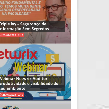
Triple Ivy – Segurança da
Informação Sem Segredos
28/07/2025
0
Webinar Netwrix Auditor:
produtividade e visibilidade do
seu ambiente
25/07/2025
0