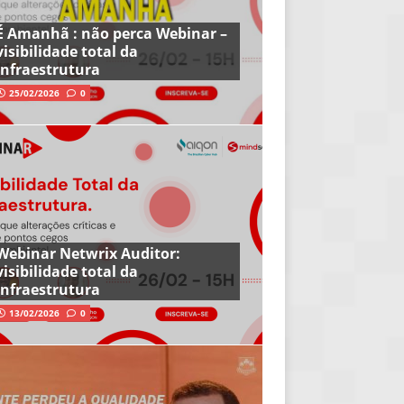
É Amanhã : não perca Webinar –
visibilidade total da
infraestrutura
25/02/2026
0
Webinar Netwrix Auditor:
visibilidade total da
infraestrutura
13/02/2026
0