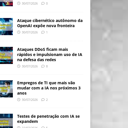
30/07/2026
0
Ataque cibernético autônomo da
OpenAI expõe nova fronteira
30/07/2026
1
Ataques DDoS ficam mais
rápidos e impulsionam uso de IA
na defesa das redes
30/07/2026
8
Empregos de TI que mais vão
mudar com a IA nos próximos 3
anos
30/07/2026
2
Testes de penetração com IA se
expandem
22/07/2026
5