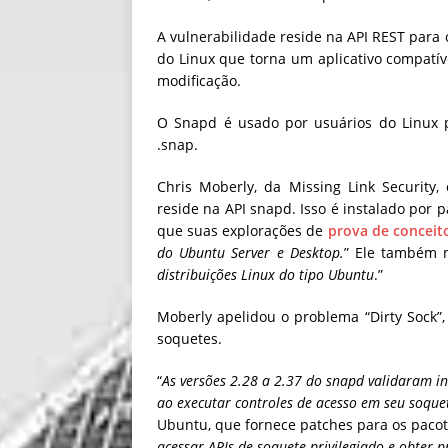
A vulnerabilidade reside na API REST para
do Linux que torna um aplicativo compatíve
modificação.
O Snapd é usado por usuários do Linux pa
.snap.
Chris Moberly, da Missing Link Security
reside na API snapd. Isso é instalado por
que suas explorações de
prova de conceit
do Ubuntu Server e Desktop.
” Ele também n
distribuições Linux do tipo Ubuntu
.”
Moberly apelidou o problema “Dirty Sock
soquetes.
“
As versões 2.28 a 2.37 do snapd validaram 
ao executar controles de acesso em seu soque
Ubuntu, que fornece patches para os pacote
acessar APIs de soquete privilegiado e obter p