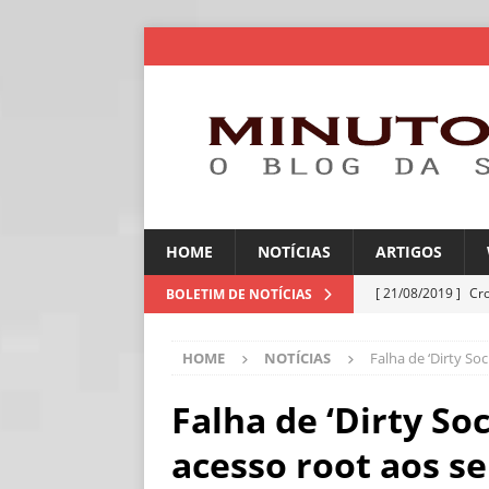
HOME
NOTÍCIAS
ARTIGOS
[ 21/08/2019 ]
Cr
BOLETIM DE NOTÍCIAS
ARTIGOS
HOME
NOTÍCIAS
Falha de ‘Dirty So
[ 06/08/2026 ]
Amé
industriais
NOT
Falha de ‘Dirty So
[ 06/08/2026 ]
IA 
acesso root aos s
NOTÍCIAS