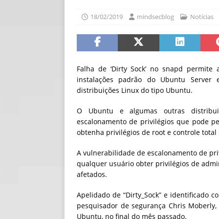
[ 06/08/2026 ]
Fal
18/02/2019
mindsecblog
Notícias
NOTÍCIAS
[ 06/08/2026 ]
Sem
[ 06/08/2026 ]
IA 
Falha de ‘Dirty Sock’ no snapd permite 
instalações padrão do Ubuntu Server 
distribuições Linux do tipo Ubuntu.
O Ubuntu e algumas outras distribui
escalonamento de privilégios que pode p
obtenha privilégios de root e controle total
A vulnerabilidade de escalonamento de priv
qualquer usuário obter privilégios de admi
afetados.
Apelidado de “Dirty_Sock” e identificado c
pesquisador de segurança Chris Moberly, 
Ubuntu, no final do mês passado.