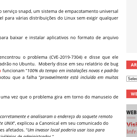
 o serviço snapd, um sistema de empacotamento universal
l para várias distribuições do Linux sem exigir qualquer
ra baixar e instalar aplicativos no formato de arquivo
, encontrou o problema (CVE-2019-7304) e disse que ele
 padrão no Ubuntu. Moberly disse em seu relatório de bug
AR
o
funcionam “
100% do tempo em instalações novas e padrão
otou que a falha “
provavelmente está incluída em muitas
WE
”, uma vez que o problema gira em torno do manuseio de
incorretamente e analisaram o endereço do soquete remoto
te UNIX
”, explicou a Canonical em seu comunicado do
s afetados. “
Um invasor local poderia usar isso para
rivilégios de administrador.
”