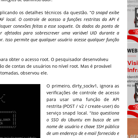
licando os detalhes técnicos da questão. “
O snapd exibe
local. O controle de acesso a funções restritas da API é
isquer conexões feitas a esse soquete. Os dados do ponto de
r afetados para sobrescrever uma variável UID durante a
or. Isso permite que qualquer usuário acesse qualquer função
para obter o acesso root. O pesquisador desenvolveu
o de contas de usuários no nível root. Mas é provável
tomadas, observou ele.
O primeiro, dirty_sockv1, ignora as
verificações de controle de acesso
para usar uma função de API
restrita (POST / v2 / create-user) do
serviço snapd local. “
Isso questiona
o SSO do Ubuntu em busca de um
nome de usuário e chave SSH pública
de um endereço de e-mail fornecido e