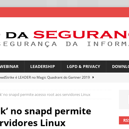
WEBINAR
LEADERSHIP
LGPD & PRIVACY
DOWNL
owdStrike é LEADER no Magic Quadrant do Gartner 2019
ck’ no snapd permite acesso root aos servidores Linux
rica Latina é a segunda região mais exposta a ciberameaças
ÍCIAS
ck’ no snapd permite
amplia desafio de segurança e governança nas redes corporativas
ervidores Linux
RS