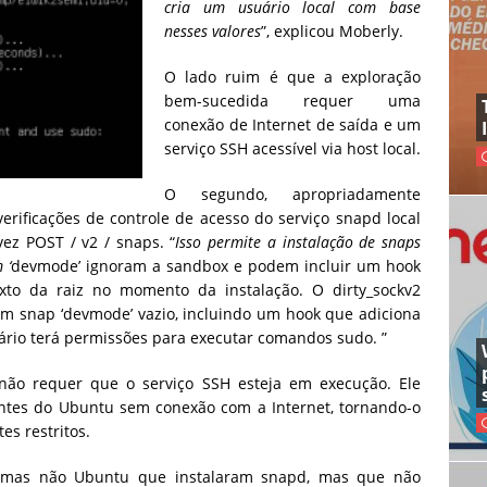
cria um usuário local com base
nesses valores
”, explicou Moberly.
O lado ruim é que a exploração
bem-sucedida requer uma
conexão de Internet de saída e um
serviço SSH acessível via host local.
O segundo, apropriadamente
rificações de controle de acesso do serviço snapd local
vez POST / v2 / snaps. “
Isso permite a instalação de snaps
 ‘
devmode’ ignoram a sandbox e podem incluir um hook
xto da raiz no momento da instalação. O dirty_sockv2
 um snap ‘devmode’ vazio, incluindo um hook que adiciona
uário terá permissões para executar comandos sudo. ”
2 não requer que o serviço SSH esteja em execução. Ele
tes do Ubuntu sem conexão com a Internet, tornando-o
es restritos.
temas não Ubuntu que instalaram snapd, mas que não