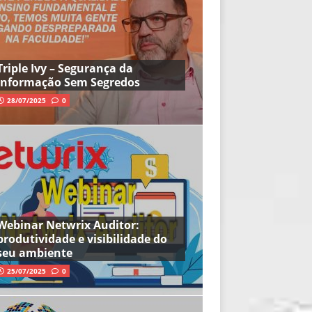
Triple Ivy – Segurança da
Informação Sem Segredos
28/07/2025
0
Webinar Netwrix Auditor:
produtividade e visibilidade do
seu ambiente
25/07/2025
0