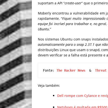
suportam a API “
create-user
” que o primeiro
Moberly encontrou a vulnerabilidade em ja
rapidamente. “
Fiquei muito impressionado 
equipe foi incrível para trabalhar e, no gera
Ubuntu
.”
Nos sistemas Ubuntu com snaps instalados
automaticamente para o snap 2.37.1 que não
distribuições Linux que usam o snapd, como
devem verificar se a falha está presente e 
Fonte: 
The Hacker News
  &  
Threat
Veja também:
Dell rompe com Cylance e revi
Netshoes é multada em R$500 