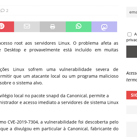
sas promessas de emprego na Meta, Disney, Coca-Cola e Spotify
2
 guardrails, a autonomia da IA se torna um risco
NOTÍCIAS
A
eleva taxa de sucesso de phishing para 54%
NOTÍCIAS
priva
acesso root aos servidores Linux. O problema afeta as
e Desktop e provavelmente está incluído em muitas
ções Linux sofrem uma vulnerabilidade severa de
Acess
ermitir que um atacante local ou um programa malicioso
termo
 sobre o sistema alvo.
SI
ilégio local no pacote snapd da Canonical, permite a
nistrador e acesso imediato a servidores de sistema Linux
omo CVE-2019-7304, a vulnerabilidade foi descoberta pelo
que a divulgou em particular à Canonical, fabricante do