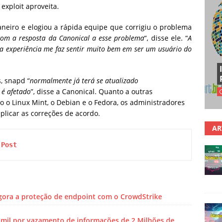
 exploit aproveita.
neiro e elogiou a rápida equipe que corrigiu o problema
com a resposta da Canonical a esse problema
“, disse ele. “
A
l, a experiência me faz sentir muito bem em ser um usuário do
, snapd “
normalmente já terá se atualizado
 é afetado
”, disse a Canonical. Quanto a outras
 o Linux Mint, o Debian e o Fedora, os administradores
aplicar as correções de acordo.
AR
 Post
gora a proteção de endpoint com o CrowdStrike
mil por vazamento de informações de 2 Milhões de