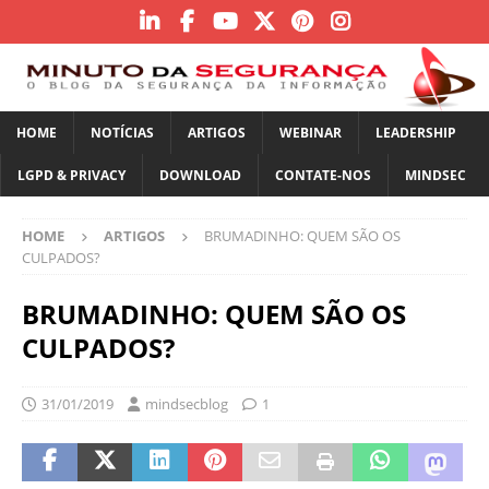
HOME
NOTÍCIAS
ARTIGOS
WEBINAR
LEADERSHIP
LGPD & PRIVACY
DOWNLOAD
CONTATE-NOS
MINDSEC
HOME
ARTIGOS
BRUMADINHO: QUEM SÃO OS
CULPADOS?
BRUMADINHO: QUEM SÃO OS
CULPADOS?
31/01/2019
mindsecblog
1