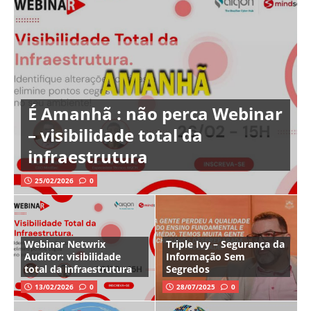
É Amanhã : não perca Webinar
– visibilidade total da
infraestrutura
25/02/2026
0
Webinar Netwrix
Triple Ivy – Segurança da
Auditor: visibilidade
Informação Sem
total da infraestrutura
Segredos
13/02/2026
0
28/07/2025
0