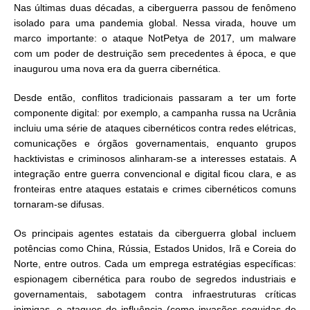
Nas últimas duas décadas, a ciberguerra passou de fenômeno
isolado para uma pandemia global. Nessa virada, houve um
marco importante: o ataque NotPetya de 2017, um malware
com um poder de destruição sem precedentes à época, e que
inaugurou uma nova era da guerra cibernética.
Desde então, conflitos tradicionais passaram a ter um forte
componente digital: por exemplo, a campanha russa na Ucrânia
incluiu uma série de ataques cibernéticos contra redes elétricas,
comunicações e órgãos governamentais, enquanto grupos
hacktivistas e criminosos alinharam-se a interesses estatais. A
integração entre guerra convencional e digital ficou clara, e as
fronteiras entre ataques estatais e crimes cibernéticos comuns
tornaram-se difusas.
Os principais agentes estatais da ciberguerra global incluem
potências como China, Rússia, Estados Unidos, Irã e Coreia do
Norte, entre outros. Cada um emprega estratégias específicas:
espionagem cibernética para roubo de segredos industriais e
governamentais, sabotagem contra infraestruturas críticas
inimigas, e ataques de influência (como invasões seguidas de