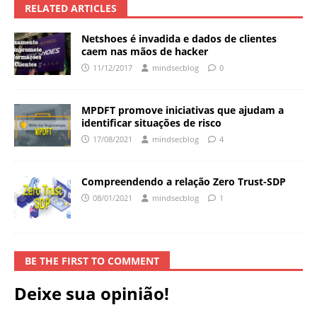
RELATED ARTICLES
Netshoes é invadida e dados de clientes
caem nas mãos de hacker
11/12/2017
mindsecblog
0
MPDFT promove iniciativas que ajudam a
identificar situações de risco
17/08/2021
mindsecblog
4
Compreendendo a relação Zero Trust-SDP
08/01/2021
mindsecblog
1
BE THE FIRST TO COMMENT
Deixe sua opinião!