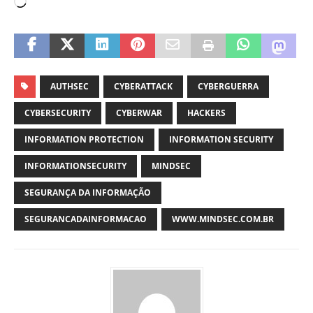
AUTHSEC
CYBERATTACK
CYBERGUERRA
CYBERSECURITY
CYBERWAR
HACKERS
INFORMATION PROTECTION
INFORMATION SECURITY
INFORMATIONSECURITY
MINDSEC
SEGURANÇA DA INFORMAÇÃO
SEGURANCADAINFORMACAO
WWW.MINDSEC.COM.BR