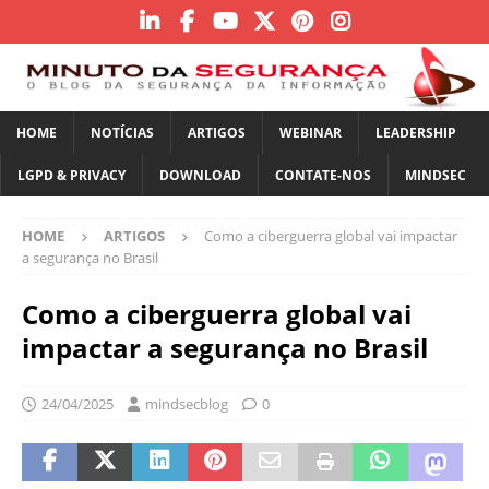
HOME
NOTÍCIAS
ARTIGOS
WEBINAR
LEADERSHIP
LGPD & PRIVACY
DOWNLOAD
CONTATE-NOS
MINDSEC
HOME
ARTIGOS
Como a ciberguerra global vai impactar
a segurança no Brasil
Como a ciberguerra global vai
impactar a segurança no Brasil
24/04/2025
mindsecblog
0