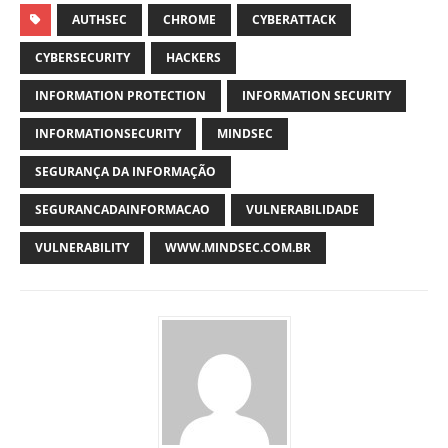
AUTHSEC
CHROME
CYBERATTACK
CYBERSECURITY
HACKERS
INFORMATION PROTECTION
INFORMATION SECURITY
INFORMATIONSECURITY
MINDSEC
SEGURANÇA DA INFORMAÇÃO
SEGURANCADAINFORMACAO
VULNERABILIDADE
VULNERABILITY
WWW.MINDSEC.COM.BR