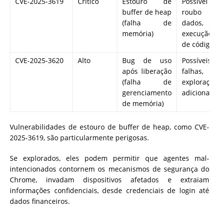
CVE-2025-3619
Crítico
Estouro de
Possível
buffer de heap
roubo de
(falha de
dados,
memória)
execução
de código
CVE-2025-3620
Alto
Bug de uso
Possíveis
após liberação
falhas,
(falha de
exploração
gerenciamento
adicional
de memória)
Vulnerabilidades de estouro de buffer de heap, como CVE-
2025-3619, são particularmente perigosas.
Se explorados, eles podem permitir que agentes mal-
intencionados contornem os mecanismos de segurança do
Chrome, invadam dispositivos afetados e extraiam
informações confidenciais, desde credenciais de login até
dados financeiros.