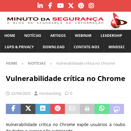
HOME
NOTÍCIAS
ARTIGOS
WEBINAR
LEADERSHIP
LGPD & PRIVACY
DOWNLOAD
CONTATE-NOS
MINDSEC
HOME
NOTÍCIAS
Vulnerabilidade crítica no Chrome
Vulnerabilidade crítica no Chrome
22/04/2025
mindsecblog
0
Vulnerabilidade crítica no Chrome expõe usuários a roubo
de dados e acesso não autorizado.