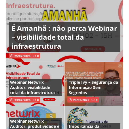
É Amanhã : não perca Webinar
– visibilidade total da
infraestrutura
25/02/2026
0
Webinar Netwrix
Triple Ivy – Segurança da
Auditor: visibilidade
Informação Sem
total da infraestrutura
Segredos
13/02/2026
0
28/07/2025
0
Webinar Netwrix
Auditor: produtividade e
Importância da