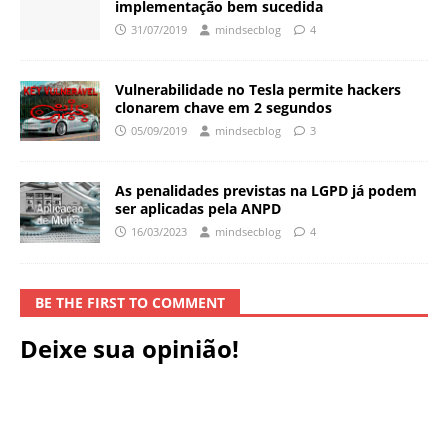
implementação bem sucedida
31/07/2019
mindsecblog
4
Vulnerabilidade no Tesla permite hackers
clonarem chave em 2 segundos
05/09/2019
mindsecblog
3
As penalidades previstas na LGPD já podem
ser aplicadas pela ANPD
16/03/2023
mindsecblog
4
BE THE FIRST TO COMMENT
Deixe sua opinião!