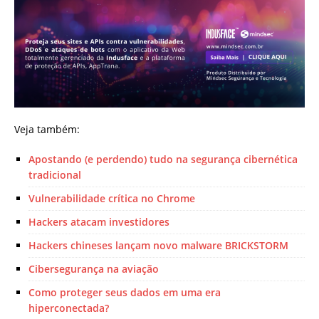
Veja também:
Apostando (e perdendo) tudo na segurança cibernética
tradicional
Vulnerabilidade crítica no Chrome
Hackers atacam investidores
Hackers chineses lançam novo malware BRICKSTORM
Cibersegurança na aviação
Como proteger seus dados em uma era
hiperconectada?