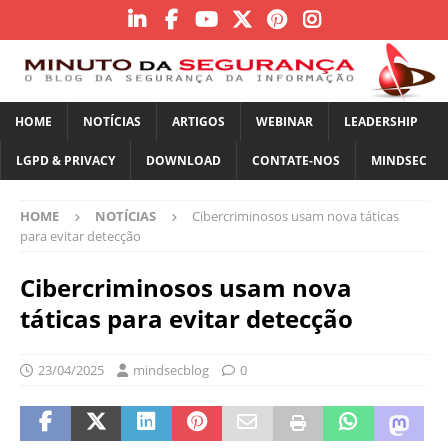
HOME
NOTÍCIAS
ARTIGOS
WEBINAR
LEADERSHIP
LGPD & PRIVACY
DOWNLOAD
CONTATE-NOS
MINDSEC
HOME
NOTÍCIAS
Cibercriminosos usam nova táticas
para evitar detecção
Cibercriminosos usam nova
táticas para evitar detecção
23/04/2025
mindsecblog
0