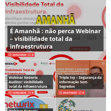
É Amanhã : não perca Webinar
– visibilidade total da
infraestrutura
25/02/2026
0
Webinar Netwrix
Triple Ivy – Segurança da
Auditor: visibilidade
Informação Sem
total da infraestrutura
Segredos
13/02/2026
0
28/07/2025
0
Webinar Netwrix