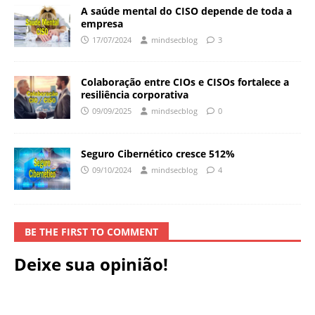
A saúde mental do CISO depende de toda a
empresa
17/07/2024
mindsecblog
3
Colaboração entre CIOs e CISOs fortalece a
resiliência corporativa
09/09/2025
mindsecblog
0
Seguro Cibernético cresce 512%
09/10/2024
mindsecblog
4
BE THE FIRST TO COMMENT
Deixe sua opinião!