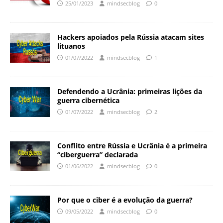
25/01/2023
mindsecblog
0
Hackers apoiados pela Rússia atacam sites
lituanos
01/07/2022
mindsecblog
1
Defendendo a Ucrânia: primeiras lições da
guerra cibernética
01/07/2022
mindsecblog
2
Conflito entre Rússia e Ucrânia é a primeira
“ciberguerra” declarada
01/06/2022
mindsecblog
0
Por que o ciber é a evolução da guerra?
09/05/2022
mindsecblog
0