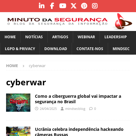
HOME
NOTÍCIAS
ARTIGOS
WEBINAR
LEADERSHIP
LGPD & PRIVACY
DOWNLOAD
CONTATE-NOS
MINDSEC
HOME
cyberwar
cyberwar
Como a ciberguerra global vai impactar a
segurança no Brasil
24/04/2025
mindsecblog
0
Ucrânia celebra independência hackeando
câmeras Russas