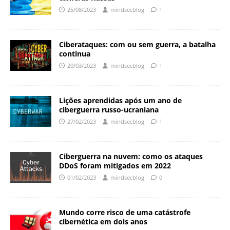
25/08/2023
mindsecblog
1
Ciberataques: com ou sem guerra, a batalha
continua
20/03/2023
mindsecblog
1
Lições aprendidas após um ano de
ciberguerra russo-ucraniana
27/02/2023
mindsecblog
1
Ciberguerra na nuvem: como os ataques
DDoS foram mitigados em 2022
01/02/2023
mindsecblog
0
Mundo corre risco de uma catástrofe
cibernética em dois anos