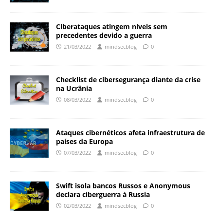
Ciberataques atingem níveis sem
precedentes devido a guerra
21/03/2022
mindsecblog
0
Checklist de cibersegurança diante da crise
na Ucrânia
08/03/2022
mindsecblog
0
Ataques cibernéticos afeta infraestrutura de
países da Europa
07/03/2022
mindsecblog
0
Swift isola bancos Russos e Anonymous
declara ciberguerra à Russia
02/03/2022
mindsecblog
0