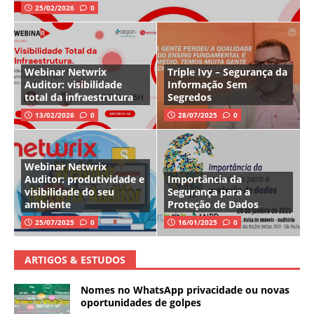
25/02/2026
0
Webinar Netwrix
Triple Ivy – Segurança da
Auditor: visibilidade
Informação Sem
total da infraestrutura
Segredos
13/02/2026
0
28/07/2025
0
Webinar Netwrix
Auditor: produtividade e
Importância da
visibilidade do seu
Segurança para a
ambiente
Proteção de Dados
25/07/2025
0
16/01/2025
0
ARTIGOS & ESTUDOS
Nomes no WhatsApp privacidade ou novas
oportunidades de golpes