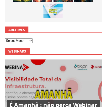
ARCHIVES
WEBINARS
É Amanhã : não perca Webinar