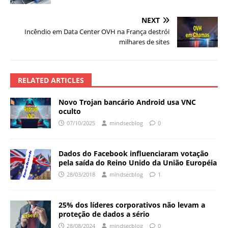
NEXT
Incêndio em Data Center OVH na França destrói
milhares de sites
RELATED ARTICLES
Novo Trojan bancário Android usa VNC
oculto
07/10/2025
mindsecblog
0
Dados do Facebook influenciaram votação
pela saída do Reino Unido da União Européia
28/03/2018
mindsecblog
1
25% dos líderes corporativos não levam a
proteção de dados a sério
28/08/2024
mindsecblog
0