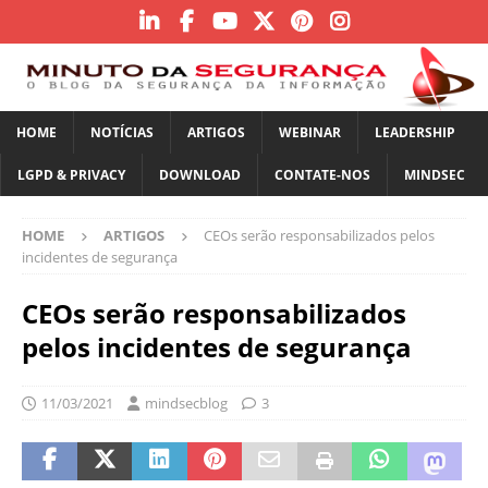
HOME
NOTÍCIAS
ARTIGOS
WEBINAR
LEADERSHIP
LGPD & PRIVACY
DOWNLOAD
CONTATE-NOS
MINDSEC
HOME
ARTIGOS
CEOs serão responsabilizados pelos
incidentes de segurança
CEOs serão responsabilizados
pelos incidentes de segurança
11/03/2021
mindsecblog
3