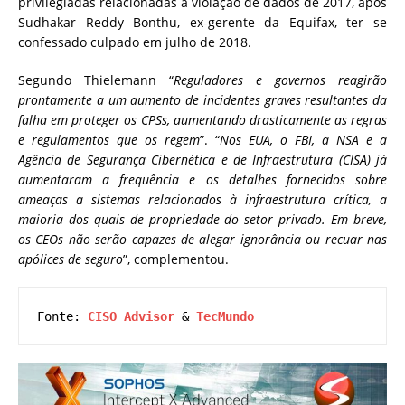
privilegiadas relacionadas à violação de dados de 2017, após
Sudhakar Reddy Bonthu, ex-gerente da Equifax, ter se
confessado culpado em julho de 2018.
Segundo Thielemann “
Reguladores e governos reagirão
prontamente a um aumento de incidentes graves resultantes da
falha em proteger os CPSs, aumentando drasticamente as regras
e regulamentos que os regem
”. “
Nos EUA, o FBI, a NSA e a
Agência de Segurança Cibernética e de Infraestrutura (CISA) já
aumentaram a frequência e os detalhes fornecidos sobre
ameaças a sistemas relacionados à infraestrutura crítica, a
maioria dos quais de propriedade do setor privado. Em breve,
os CEOs não serão capazes de alegar ignorância ou recuar nas
apólices de seguro
”, complementou.
Fonte: 
CISO Advisor
 & 
TecMundo  