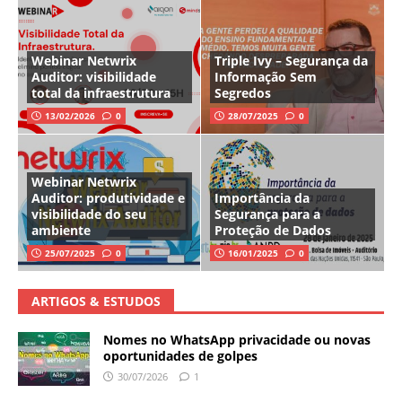
Webinar Netwrix
Triple Ivy – Segurança da
Auditor: visibilidade
Informação Sem
total da infraestrutura
Segredos
13/02/2026
0
28/07/2025
0
Webinar Netwrix
Auditor: produtividade e
Importância da
visibilidade do seu
Segurança para a
ambiente
Proteção de Dados
25/07/2025
0
16/01/2025
0
ARTIGOS & ESTUDOS
Nomes no WhatsApp privacidade ou novas
oportunidades de golpes
30/07/2026
1