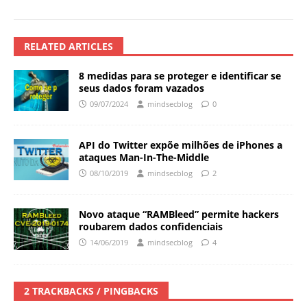
RELATED ARTICLES
8 medidas para se proteger e identificar se
seus dados foram vazados
09/07/2024
mindsecblog
0
API do Twitter expõe milhões de iPhones a
ataques Man-In-The-Middle
08/10/2019
mindsecblog
2
Novo ataque “RAMBleed” permite hackers
roubarem dados confidenciais
14/06/2019
mindsecblog
4
2 TRACKBACKS / PINGBACKS