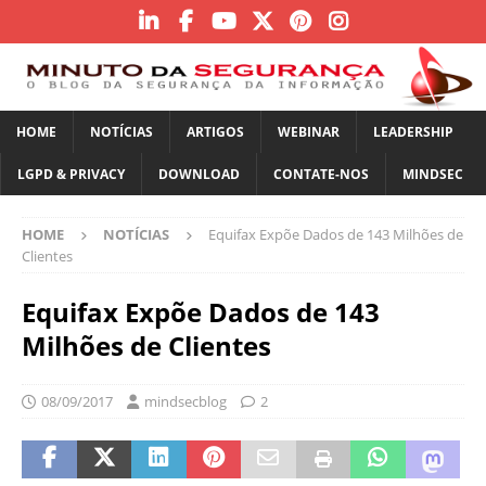
HOME
NOTÍCIAS
ARTIGOS
WEBINAR
LEADERSHIP
LGPD & PRIVACY
DOWNLOAD
CONTATE-NOS
MINDSEC
HOME
NOTÍCIAS
Equifax Expõe Dados de 143 Milhões de
Clientes
Equifax Expõe Dados de 143
Milhões de Clientes
08/09/2017
mindsecblog
2