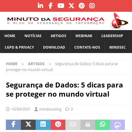
HOME
NOTÍCIAS
ARTIGOS
WEBINAR
LEADERSHIP
LGPD & PRIVACY
DOWNLOAD
CONTATE-NOS
MINDSEC
HOME
ARTIGOS
Segurança de Dados: 5 dicas para se
proteger no mundo virtual
Segurança de Dados: 5 dicas para
se proteger no mundo virtual
10/03/2021
mindsecblog
3