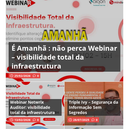
É Amanhã : não perca Webinar
– visibilidade total da
infraestrutura
25/02/2026
0
Webinar Netwrix
Triple Ivy – Segurança da
Auditor: visibilidade
Informação Sem
total da infraestrutura
Segredos
13/02/2026
0
28/07/2025
0