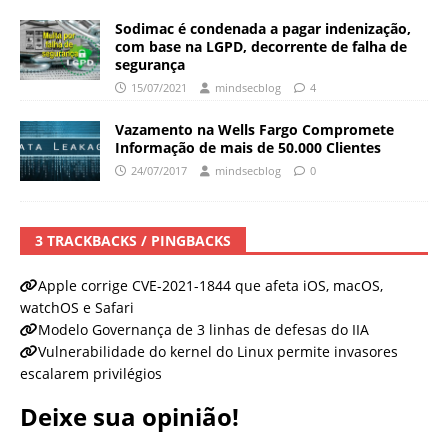
Sodimac é condenada a pagar indenização,
com base na LGPD, decorrente de falha de
segurança
15/07/2021
mindsecblog
4
Vazamento na Wells Fargo Compromete
Informação de mais de 50.000 Clientes
24/07/2017
mindsecblog
0
3 TRACKBACKS / PINGBACKS
Apple corrige CVE-2021-1844 que afeta iOS, macOS,
watchOS e Safari
Modelo Governança de 3 linhas de defesas do IIA
Vulnerabilidade do kernel do Linux permite invasores
escalarem privilégios
Deixe sua opinião!