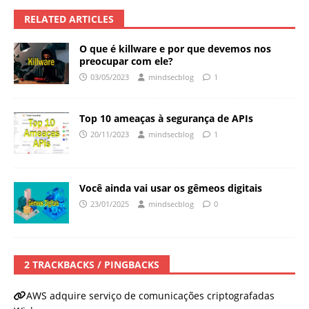
RELATED ARTICLES
O que é killware e por que devemos nos
preocupar com ele?
03/05/2023
mindsecblog
1
Top 10 ameaças à segurança de APIs
20/11/2023
mindsecblog
1
Você ainda vai usar os gêmeos digitais
23/01/2025
mindsecblog
0
2 TRACKBACKS / PINGBACKS
AWS adquire serviço de comunicações criptografadas