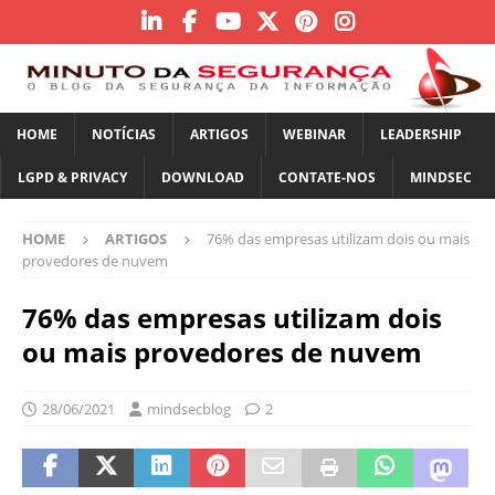
HOME
NOTÍCIAS
ARTIGOS
WEBINAR
LEADERSHIP
LGPD & PRIVACY
DOWNLOAD
CONTATE-NOS
MINDSEC
HOME
ARTIGOS
76% das empresas utilizam dois ou mais
provedores de nuvem
76% das empresas utilizam dois
ou mais provedores de nuvem
28/06/2021
mindsecblog
2