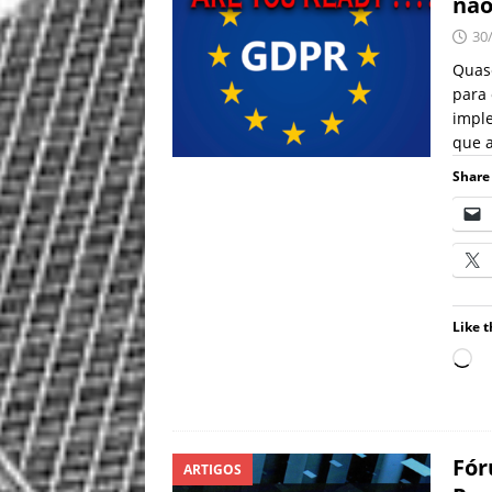
não
30
Quas
para 
impl
que 
Share 
Like t
Fór
ARTIGOS