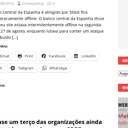
/08/2018
mindsecblog
0
 Central da Espanha é atingido por DDoS fica
rariamente offline. O banco central da Espanha disse
eu site estava intermitentemente offline na segunda-
, 27 de agosto, enquanto lutava para conter um ataque
ibuído
[…]
this:
Email
Print
Facebook
LinkedIn
AR
X
Telegram
WhatsApp
his:
WE
se um terço das organizações ainda