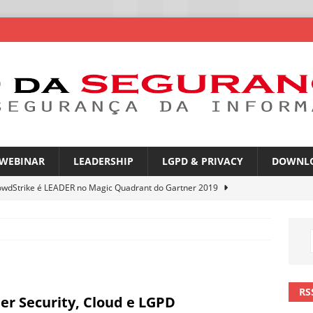
WEBINAR
LEADERSHIP
LGPD & PRIVACY
DOWNL
owdStrike é LEADER no Magic Quadrant do Gartner 2019
rica Latina é a segunda região mais exposta a ciberameaças
ÍCIAS
amplia desafio de segurança e governança nas redes corporativas
RS
er Security, Cloud e LGPD