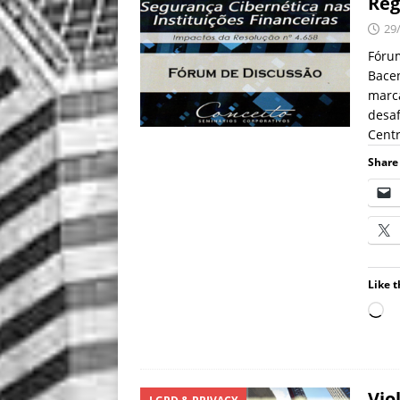
Reg
29
Fóru
Bace
marca
desa
Centr
Share 
Like t
Vio