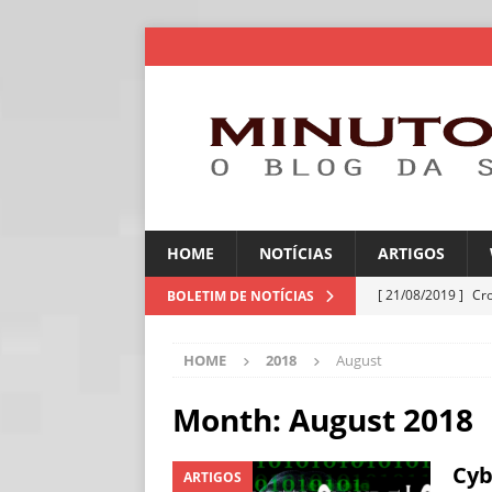
HOME
NOTÍCIAS
ARTIGOS
[ 21/08/2019 ]
Cr
BOLETIM DE NOTÍCIAS
ARTIGOS
HOME
2018
August
[ 06/08/2026 ]
Amé
industriais
NOT
Month:
August 2018
[ 06/08/2026 ]
IA 
Cyb
ARTIGOS
NOTÍCIAS