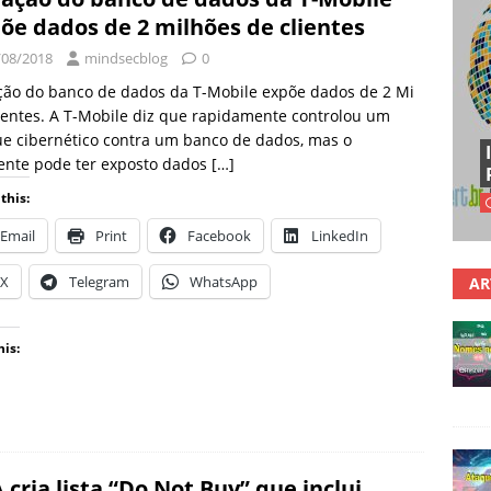
õe dados de 2 milhões de clientes
/08/2018
mindsecblog
0
ção do banco de dados da T-Mobile expõe dados de 2 Mi
ientes. A T-Mobile diz que rapidamente controlou um
e cibernético contra um banco de dados, mas o
ente pode ter exposto dados
[…]
this:
Email
Print
Facebook
LinkedIn
X
Telegram
WhatsApp
AR
his:
 cria lista “Do Not Buy” que inclui