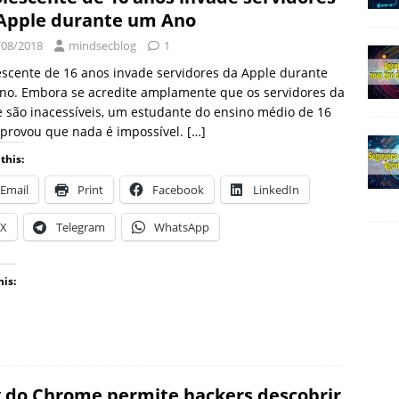
Apple durante um Ano
/08/2018
mindsecblog
1
scente de 16 anos invade servidores da Apple durante
no. Embora se acredite amplamente que os servidores da
 são inacessíveis, um estudante do ensino médio de 16
 provou que nada é impossível.
[…]
this:
Email
Print
Facebook
LinkedIn
X
Telegram
WhatsApp
his:
 do Chrome permite hackers descobrir