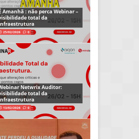
É Amanhã : não perca Webinar –
visibilidade total da
infraestrutura
25/02/2026
0
Webinar Netwrix Auditor:
visibilidade total da
infraestrutura
13/02/2026
0