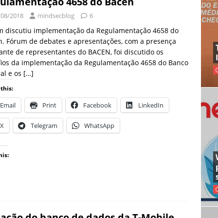
ulamentação 4658 do Bacen
/08/2018
mindsecblog
6
m discutiu implementação da Regulamentação 4658 do
n. Fórum de debates e apresentações, com a presença
nte de representantes do BACEN, foi discutido os
fios da implementação da Regulamentação 4658 do Banco
al e os
[…]
this:
Email
Print
Facebook
LinkedIn
X
Telegram
WhatsApp
his:
lação do banco de dados da T-Mobile