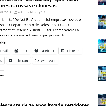
resas russas e chinesas
/08/2018
mindsecblog
4
ria lista “Do Not Buy” que inclui empresas russas e
sas. O Departamento de Defesa dos EUA – U.S.
rtment of Defense – instruiu seus compradores a
rem de comprar softwares que possam ter
[…]
this:
Email
Print
Facebook
LinkedIn
X
Telegram
WhatsApp
his:
lescente de 16 anos invade servidores