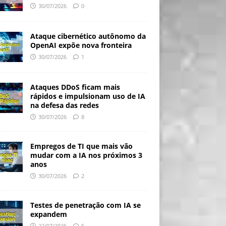
30/07/2026
0
Ataque cibernético autônomo da
OpenAI expõe nova fronteira
30/07/2026
1
Ataques DDoS ficam mais
rápidos e impulsionam uso de IA
na defesa das redes
30/07/2026
8
Empregos de TI que mais vão
mudar com a IA nos próximos 3
anos
30/07/2026
2
Testes de penetração com IA se
expandem
22/07/2026
5