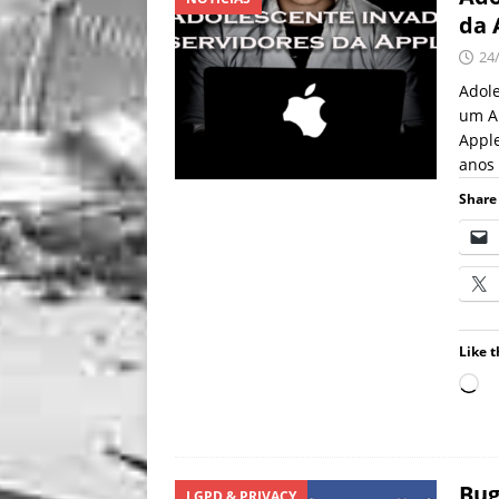
da 
24
Adole
um A
Apple
anos
Share 
Like t
Bug
LGPD & PRIVACY