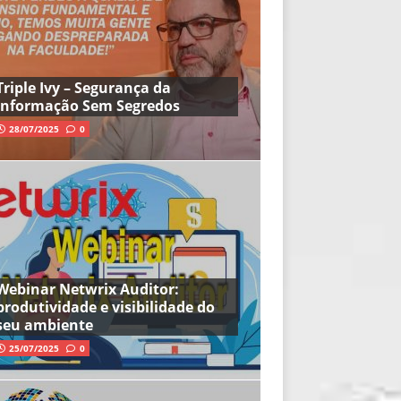
Triple Ivy – Segurança da
Informação Sem Segredos
28/07/2025
0
Webinar Netwrix Auditor:
produtividade e visibilidade do
seu ambiente
25/07/2025
0