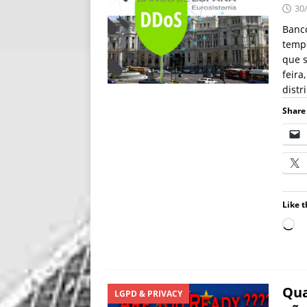
30
Banco
tempo
que s
feira
distr
Share 
Like t
Qua
LGPD & PRIVACY