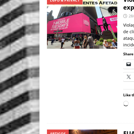
LGPD & PRIVACY
exp
28
Viola
de cl
ataqu
incid
Share 
Like t
EUA
ARTIGOS