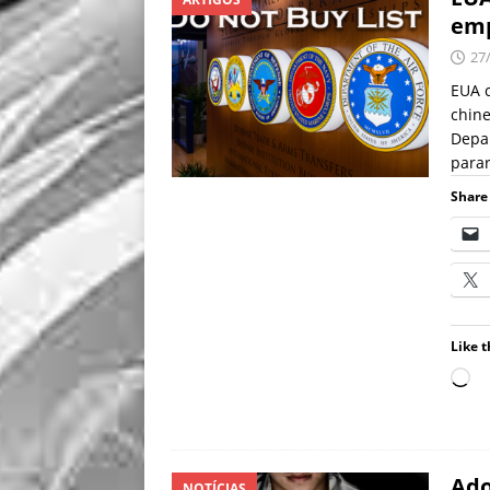
emp
27
EUA c
chine
Depa
para
Share 
Like t
Ado
NOTÍCIAS