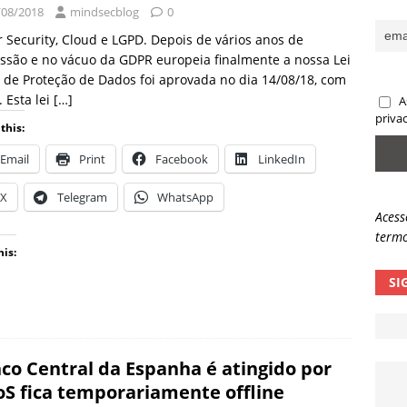
/08/2018
mindsecblog
0
sas promessas de emprego na Meta, Disney, Coca-Cola e Spotify
 Security, Cloud e LGPD. Depois de vários anos de
ssão e no vácuo da GDPR europeia finalmente a nossa Lei
 de Proteção de Dados foi aprovada no dia 14/08/18, com
 guardrails, a autonomia da IA se torna um risco
NOTÍCIAS
. Esta lei
[…]
A
eleva taxa de sucesso de phishing para 54%
NOTÍCIAS
priva
this:
Email
Print
Facebook
LinkedIn
X
Telegram
WhatsApp
Acess
termo
his:
SI
co Central da Espanha é atingido por
S fica temporariamente offline