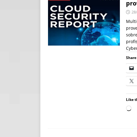
pro
[ 06/08/2026 ]
Fal
28
NOTÍCIAS
Multi
prove
[ 06/08/2026 ]
Sem
sobre
[ 06/08/2026 ]
IA 
profi
Cyber
Share 
Like t