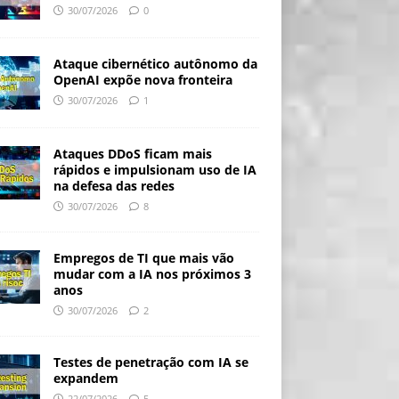
30/07/2026
0
Ataque cibernético autônomo da
OpenAI expõe nova fronteira
30/07/2026
1
Ataques DDoS ficam mais
rápidos e impulsionam uso de IA
na defesa das redes
30/07/2026
8
Empregos de TI que mais vão
mudar com a IA nos próximos 3
anos
30/07/2026
2
Testes de penetração com IA se
expandem
22/07/2026
5