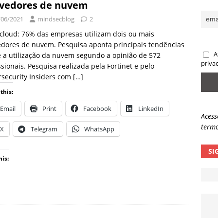
vedores de nuvem
sas promessas de emprego na Meta, Disney, Coca-Cola e Spotify
/06/2021
mindsecblog
2
cloud: 76% das empresas utilizam dois ou mais
dores de nuvem. Pesquisa aponta principais tendências
 guardrails, a autonomia da IA se torna um risco
NOTÍCIAS
A
 a utilização da nuvem segundo a opinião de 572
eleva taxa de sucesso de phishing para 54%
NOTÍCIAS
priva
ssionais. Pesquisa realizada pela Fortinet e pelo
security Insiders com
[…]
this:
Email
Print
Facebook
LinkedIn
Acess
termo
X
Telegram
WhatsApp
SI
his: