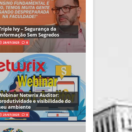
Triple Ivy – Segurança da
Informação Sem Segredos
28/07/2025
0
Webinar Netwrix Auditor:
produtividade e visibilidade do
seu ambiente
25/07/2025
0