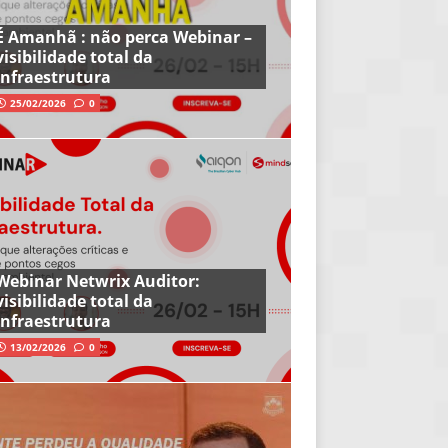
É Amanhã : não perca Webinar –
visibilidade total da
infraestrutura
25/02/2026
0
Webinar Netwrix Auditor:
visibilidade total da
infraestrutura
13/02/2026
0