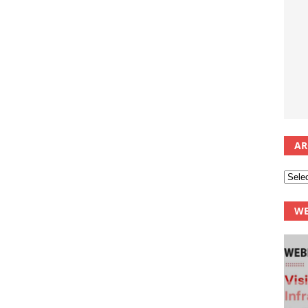
AR
WE