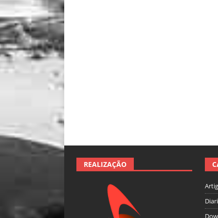
REALIZAÇÃO
C
Arti
Diar
Dow