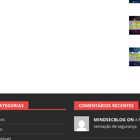
ATEGORIAS
COMENTÁRIOS RECENTES
gos
MINDSECBLOG ON
A 
sensação de segurança
io
nload