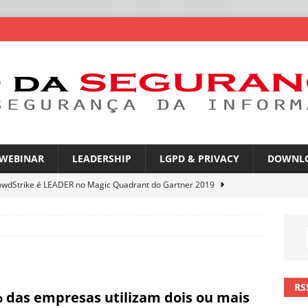
WEBINAR
LEADERSHIP
LGPD & PRIVACY
DOWNL
owdStrike é LEADER no Magic Quadrant do Gartner 2019
rica Latina é a segunda região mais exposta a ciberameaças
ÍCIAS
amplia desafio de segurança e governança nas redes corporativas
RS
 das empresas utilizam dois ou mais