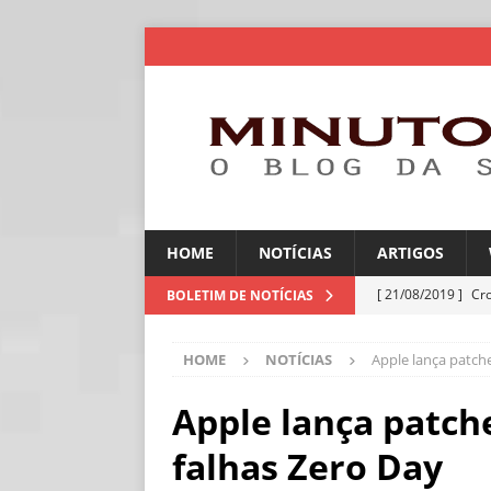
HOME
NOTÍCIAS
ARTIGOS
[ 21/08/2019 ]
Cr
BOLETIM DE NOTÍCIAS
ARTIGOS
HOME
NOTÍCIAS
Apple lança patche
[ 06/08/2026 ]
Amé
industriais
NOT
Apple lança patch
[ 06/08/2026 ]
IA 
falhas Zero Day
NOTÍCIAS