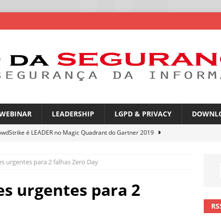
WEBINAR
LEADERSHIP
LGPD & PRIVACY
DOWNL
owdStrike é LEADER no Magic Quadrant do Gartner 2019
s urgentes para 2 falhas Zero Day
rica Latina é a segunda região mais exposta a ciberameaças
ÍCIAS
es urgentes para 2
amplia desafio de segurança e governança nas redes corporativas
RS