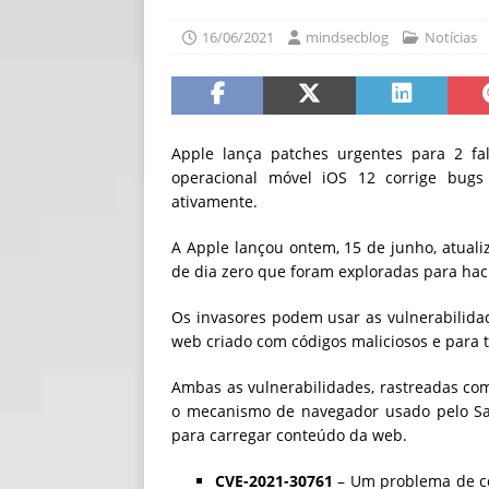
[ 06/08/2026 ]
Fal
16/06/2021
mindsecblog
Notícias
NOTÍCIAS
[ 06/08/2026 ]
Sem
[ 06/08/2026 ]
IA 
Apple lança patches urgentes para 2 f
operacional móvel iOS 12 corrige bu
ativamente.
A Apple lançou ontem, 15 de junho, atuali
de dia zero que foram exploradas para hac
Os invasores podem usar as vulnerabilid
web criado com códigos maliciosos e para t
Ambas as vulnerabilidades, rastreadas co
o mecanismo de navegador usado pelo Saf
para carregar conteúdo da web.
CVE-2021-30761
– Um problema de co