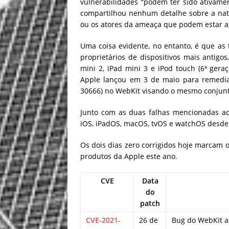
vulnerabilidades “podem ter sido ativame
compartilhou nenhum detalhe sobre a natu
ou os atores da ameaça que podem estar 
Uma coisa evidente, no entanto, é que as 
proprietários de dispositivos mais antigos
mini 2, iPad mini 3 e iPod touch (6ª ger
Apple lançou em 3 de maio para remediar
30666) no WebKit visando o mesmo conjunto
Junto com as duas falhas mencionadas aci
iOS, iPadOS, macOS, tvOS e watchOS desde 
Os dois dias zero corrigidos hoje marcam o
produtos da Apple este ano.
CVE
Data
do
patch
CVE-2021-
26 de
Bug do WebKit a