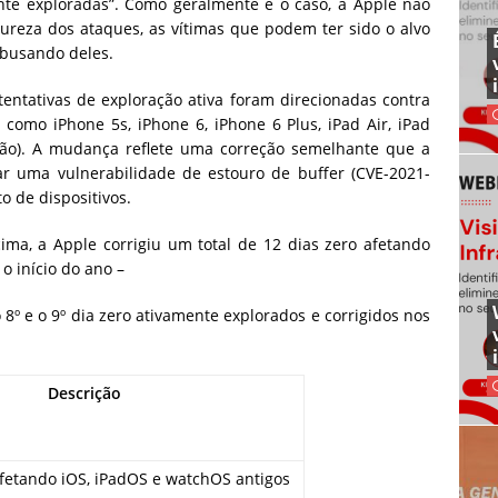
nte exploradas”. Como geralmente é o caso, a Apple não
reza dos ataques, as vítimas que podem ter sido o alvo
abusando deles.
tentativas de exploração ativa foram direcionadas contra
, como iPhone 5s, iPhone 6, iPhone 6 Plus, iPad Air, iPad
ação). A mudança reflete uma correção semelhante que a
 uma vulnerabilidade de estouro de buffer (CVE-2021-
 de dispositivos.
ma, a Apple corrigiu um total de 12 dias zero afetando
o início do ano –
 8º e o 9º dia zero ativamente explorados e corrigidos nos
Descrição
fetando iOS, iPadOS e watchOS antigos