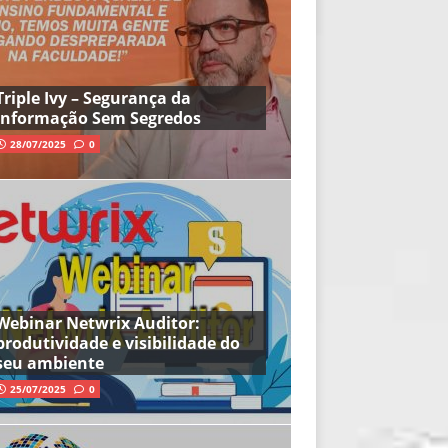
Triple Ivy – Segurança da
Informação Sem Segredos
28/07/2025
0
Webinar Netwrix Auditor:
produtividade e visibilidade do
seu ambiente
25/07/2025
0