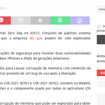
sas promessas de emprego na Meta, Disney, Coca-Cola e Spotify
3
 guardrails, a autonomia da IA se torna um risco
NOTÍCIAS
A
eleva taxa de sucesso de phishing para 54%
NOTÍCIAS
priva
alhas Zero Day no iOS12.
Conjunto de patches sistema
gs que a empresa
diz que
podem ter sido explorados
zações de segurança para resolver duas vulnerabilidades
Acess
kear iPhones e iPads de gerações anteriores.
termo
ades para causar corrupção de memória com conteúdo da
SI
irar proveito de um bug de uso após a liberação.
mo CVE-2021-30761 e CVE-2021-30762, residem no WebKit,
ari e o componente usado por todos os aplicativos iOS
rrupção de memória que pode ser explorado para obter