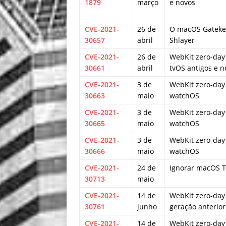
1879
março
e novos
CVE-2021-
26 de
O macOS Gateke
30657
abril
Shlayer
CVE-2021-
26 de
WebKit zero-day
30661
abril
tvOS antigos e n
CVE-2021-
3 de
WebKit zero-day
30663
maio
watchOS
CVE-2021-
3 de
WebKit zero-day
30665
maio
watchOS
CVE-2021-
3 de
WebKit zero-day
30666
maio
watchOS
CVE-2021-
24 de
Ignorar macOS 
30713
maio
CVE-2021-
14 de
WebKit zero-day
30761
junho
geração anterior
CVE-2021-
14 de
WebKit zero-day