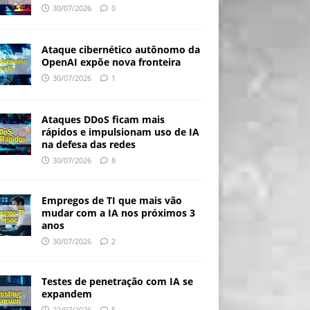
30/07/2026
0
Ataque cibernético autônomo da
OpenAI expõe nova fronteira
30/07/2026
1
Ataques DDoS ficam mais
rápidos e impulsionam uso de IA
na defesa das redes
30/07/2026
8
Empregos de TI que mais vão
mudar com a IA nos próximos 3
anos
30/07/2026
2
Testes de penetração com IA se
expandem
22/07/2026
5