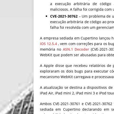
a execução arbitrária de código
maliciosos. A falha foi corrigida co
CVE-2021-30762
– Um problema de u
execução arbitrária de código ao pr
falha foi resolvida com um gerenci
A empresa sediada em Cupertino lançou hoj
iOS 12.5.4
, vem com correções para os bu
memória no
ASN.1 Decoder
(CVE-2021-307
WebKit que podem ser abusadas para obte
A Apple disse que recebeu relatórios de
exploraram os dois bugs para executar có
mecanismo WebKit carregava e processava 
A atualização se destina a dispositivos de
iPad Air, iPad mini 2, iPad mini 3 e iPod tou
Ambos CVE-2021-30761 e CVE-2021-30762 
sediada em Cupertino declarando em s