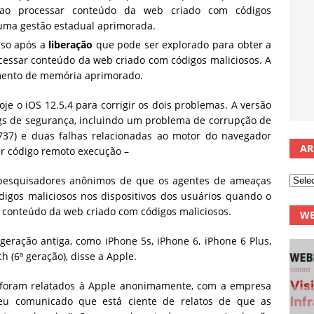
 ao processar conteúdo da web criado com códigos
m uma gestão estadual aprimorada.
so após a
liberação
que pode ser explorado para obter a
ocessar conteúdo da web criado com códigos maliciosos. A
amento de memória aprimorado.
e o iOS 12.5.4 para corrigir os dois problemas. A versão
gs de segurança, incluindo um problema de corrupção de
37) e duas falhas relacionadas ao motor do navegador
AR
r código remoto execução –
 pesquisadores anônimos de que os agentes de ameaças
digos maliciosos nos dispositivos dos usuários quando o
conteúdo da web criado com códigos maliciosos.
WE
 geração antiga, como iPhone 5s, iPhone 6, iPhone 6 Plus,
ch (6ª geração), disse a Apple.
foram relatados à Apple anonimamente, com a empresa
eu comunicado que está ciente de relatos de que as