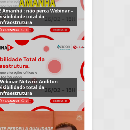
É Amanhã : não perca Webinar –
visibilidade total da
infraestrutura
25/02/2026
0
Webinar Netwrix Auditor:
visibilidade total da
infraestrutura
13/02/2026
0