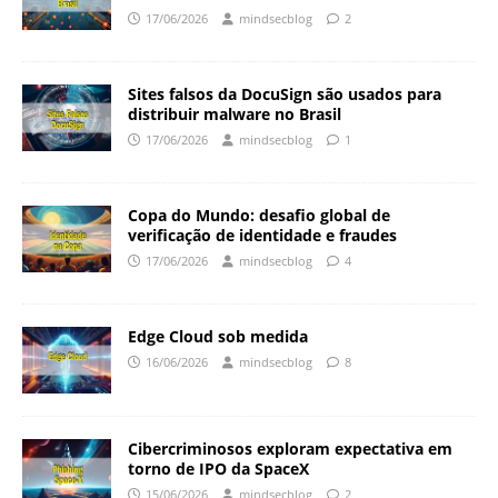
17/06/2026
mindsecblog
2
Sites falsos da DocuSign são usados para
distribuir malware no Brasil
17/06/2026
mindsecblog
1
Copa do Mundo: desafio global de
verificação de identidade e fraudes
17/06/2026
mindsecblog
4
Edge Cloud sob medida
16/06/2026
mindsecblog
8
Cibercriminosos exploram expectativa em
torno de IPO da SpaceX
15/06/2026
mindsecblog
2