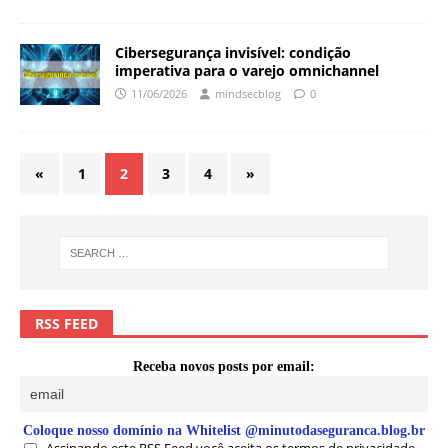
Cibersegurança invisível: condição
imperativa para o varejo omnichannel
11/06/2026
mindsecblog
0
«
1
2
3
4
»
RSS FEED
Receba novos posts por email:
Coloque nosso domínio na Whitelist @minutodaseguranca.blog.br