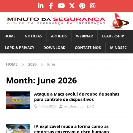
HOME
NOTÍCIAS
ARTIGOS
WEBINAR
LEADERSHIP
LGPD & PRIVACY
DOWNLOAD
CONTATE-NOS
MINDSEC
HOME
2026
June
Month:
June 2026
Ataque a Macs evolui de roubo de senhas
para controle de dispositivos
18/06/2026
mindsecblog
2
IA explicável muda a forma como as
empresas enxergam o risco humano