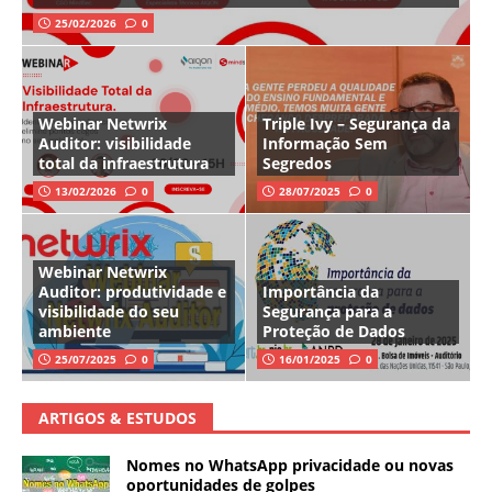
25/02/2026
0
Webinar Netwrix
Triple Ivy – Segurança da
Auditor: visibilidade
Informação Sem
total da infraestrutura
Segredos
13/02/2026
0
28/07/2025
0
Webinar Netwrix
Auditor: produtividade e
Importância da
visibilidade do seu
Segurança para a
ambiente
Proteção de Dados
25/07/2025
0
16/01/2025
0
ARTIGOS & ESTUDOS
Nomes no WhatsApp privacidade ou novas
oportunidades de golpes