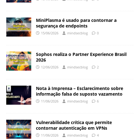
MiniPlasma é usado para contornar a
segurança de endpoints
15/06/2026
mindsecblog
0
Sophos realiza o Partner Experience Brasil
2026
12/06/2026
mindsecblog
2
Nota à Imprensa – Esclarecimento sobre
informação falsa de suposto vazamento
11/06/2026
mindsecblog
6
Vulnerabilidade crítica que permite
contornar autenticação em VPNs
11/06/2026
mindsecblog
4