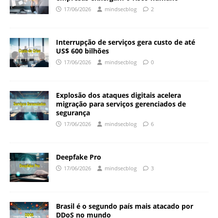
17/06/2026
mindsecblog
2
Interrupção de serviços gera custo de até
US$ 600 bilhões
17/06/2026
mindsecblog
0
Explosão dos ataques digitais acelera
migração para serviços gerenciados de
segurança
17/06/2026
mindsecblog
6
Deepfake Pro
17/06/2026
mindsecblog
3
Brasil é o segundo país mais atacado por
DDoS no mundo