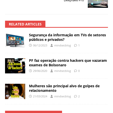
Deepfake Pro
RELATED ARTICLES
Segurança da informação em TVs de setores
públicos e privados?
06/12/2023
mindsecblog
1
PF faz operação contra hackers que vazaram
exames de Bolsonaro
29/06/2020
mindsecblog
0
Mulheres são principal alvo de golpes de
relacionamento
21/03/2024
mindsecblog
2