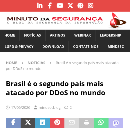
HOME
NOTÍCIAS
ARTIGOS
WEBINAR
LEADERSHIP
LGPD & PRIVACY
DOWNLOAD
CONTATE-NOS
MINDSEC
HOME
NOTÍCIAS
Brasil é o segundo país mais atacado
por DDoS no mundo
Brasil é o segundo país mais
atacado por DDoS no mundo
17/06/2026
mindsecblog
2