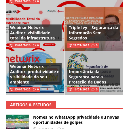
25/02/2026
0
Webinar Netwrix
Triple Ivy – Segurança da
Auditor: visibilidade
Informação Sem
total da infraestrutura
Segredos
13/02/2026
0
28/07/2025
0
Webinar Netwrix
Auditor: produtividade e
Importância da
visibilidade do seu
Segurança para a
ambiente
Proteção de Dados
25/07/2025
0
16/01/2025
0
ARTIGOS & ESTUDOS
Nomes no WhatsApp privacidade ou novas
oportunidades de golpes
30/07/2026
0