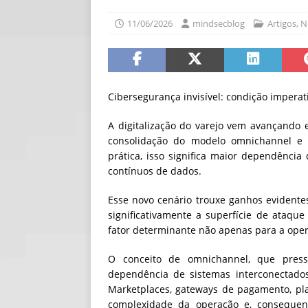
[ 06/08/2026 ]
Fal
11/06/2026
mindsecblog
Artigos
,
N
NOTÍCIAS
[ 06/08/2026 ]
Sem
[ 06/08/2026 ]
IA 
Cibersegurança invisível: condição impera
A digitalização do varejo vem avançando 
consolidação do modelo omnichannel e
prática, isso significa maior dependência 
contínuos de dados.
Esse novo cenário trouxe ganhos evident
significativamente a superfície de ataq
fator determinante não apenas para a oper
O conceito de omnichannel, que press
dependência de sistemas interconectados
Marketplaces, gateways de pagamento, pla
complexidade da operação e, consequen