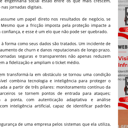
e engenharia social estão entre os que mais crescem,
nas jornadas digitais.
á assume um papel direto nos resultados de negócio, se
 Mesmo que a fricção imposta pela proteção impacte a
 confiança, e esse é um elo que não pode ser quebrado.
 à forma como seus dados são tratados. Um incidente de
aumento de churn e danos reputacionais de longo prazo.
jornadas seguras e transparentes não apenas reduzem
m a fidelização e ampliam o ticket médio.
 sem transformá-la em obstáculo se tornou uma condição
ível combina tecnologia e inteligência para proteger o
ada a partir de três pilares: monitoramento contínuo da
parceiros se tornem pontos de entrada para ataques;
a a ponta, com autenticação adaptativa e análise
m inteligência artificial, capaz de identificar padrões
gurança de uma empresa pelos sistemas que ela utiliza,