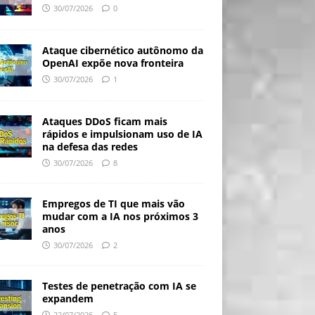
30/07/2026
0
Ataque cibernético autônomo da
OpenAI expõe nova fronteira
30/07/2026
1
Ataques DDoS ficam mais
rápidos e impulsionam uso de IA
na defesa das redes
30/07/2026
8
Empregos de TI que mais vão
mudar com a IA nos próximos 3
anos
30/07/2026
2
Testes de penetração com IA se
expandem
22/07/2026
5