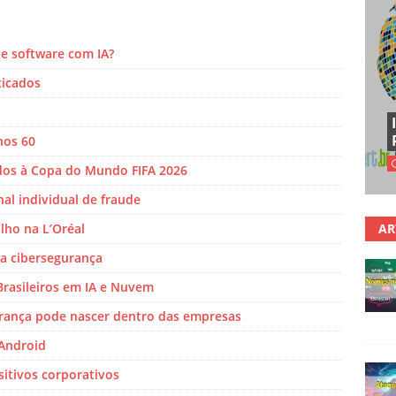
e software com IA?
ticados
nos 60
dos à Copa do Mundo FIFA 2026
al individual de fraude
lho na L’Oréal
AR
 da cibersegurança
Brasileiros em IA e Nuvem
urança pode nascer dentro das empresas
 Android
sitivos corporativos