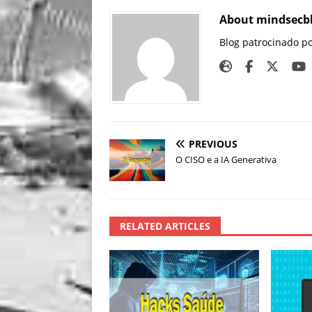
About mindsecb
Blog patrocinado p
PREVIOUS
O CISO e a IA Generativa
RELATED ARTICLES