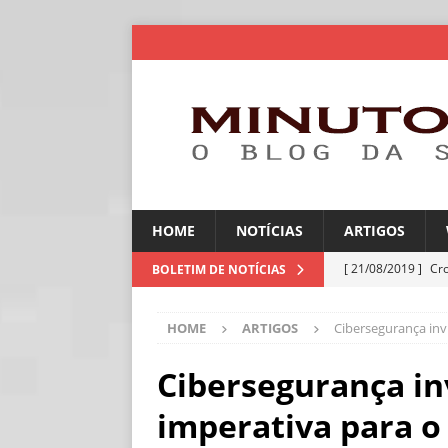
HOME
NOTÍCIAS
ARTIGOS
[ 21/08/2019 ]
Cr
BOLETIM DE NOTÍCIAS
ARTIGOS
HOME
ARTIGOS
Cibersegurança inv
[ 06/08/2026 ]
Amé
industriais
NOT
Cibersegurança inv
[ 06/08/2026 ]
IA 
imperativa para o
NOTÍCIAS