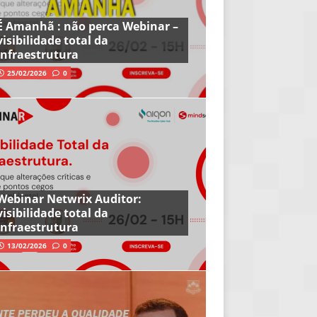
É Amanhã : não perca Webinar –
visibilidade total da
infraestrutura
25/02/2026
0
Webinar Netwrix Auditor:
visibilidade total da
infraestrutura
13/02/2026
0