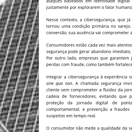
ataques baseados em identidade digital 
justamente por explorarem o fator humano 
Nesse contexto, a cibersegurança, que j
tornou uma condição primária no varejo.
conversão, sua ausência vai comprometer a
Consumidores estão cada vez mais atentos
segurança pode gerar abandono imediato, 
Por outro lado, empresas que garantem 
perdas com fraude, como também fortalece
Integrar a cibersegurança à experiência
sine qua non
. A chamada segurança invis
cliente sem comprometer a fluidez da jorn
cadeia de fornecedores, evitando que 
proteção da jornada digital de pont
comportamental; e prevenção a fraudes co
suspeitos em tempo real.
O consumidor não mede a qualidade da se