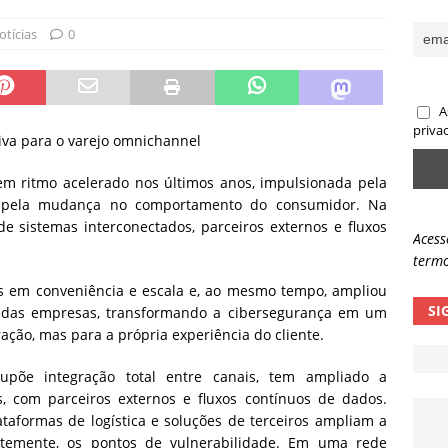
sas promessas de emprego na Meta, Disney, Coca-Cola e Spotify
otícias
0
 guardrails, a autonomia da IA se torna um risco
NOTÍCIAS
A
eleva taxa de sucesso de phishing para 54%
NOTÍCIAS
priva
tiva para o varejo omnichannel
em ritmo acelerado nos últimos anos, impulsionada pela
 pela mudança no comportamento do consumidor. Na
de sistemas interconectados, parceiros externos e fluxos
Acess
termo
es em conveniência e escala e, ao mesmo tempo, ampliou
SI
ue das empresas, transformando a cibersegurança em um
ação, mas para a própria experiência do cliente.
upõe integração total entre canais, tem ampliado a
, com parceiros externos e fluxos contínuos de dados.
taformas de logística e soluções de terceiros ampliam a
temente, os pontos de vulnerabilidade. Em uma rede