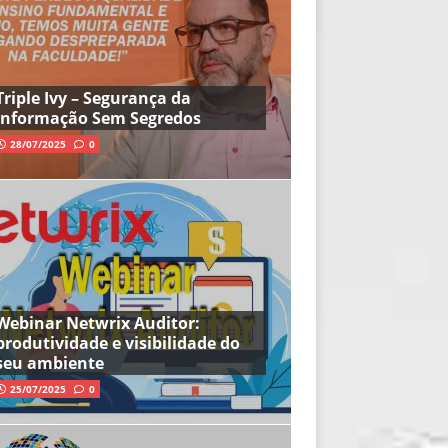
Triple Ivy – Segurança da
Informação Sem Segredos
28/07/2025
0
Webinar Netwrix Auditor:
produtividade e visibilidade do
seu ambiente
25/07/2025
0