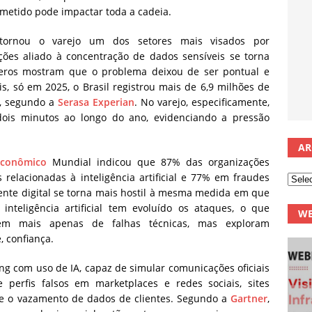
metido pode impactar toda a cadeia.
 tornou o varejo um dos setores mais visados por
ções aliado à concentração de dados sensíveis se torna
meros mostram que o problema deixou de ser pontual e
s, só em 2025, o Brasil registrou mais de 6,9 milhões de
e, segundo a
Serasa Experian
. No varejo, especificamente,
ois minutos ao longo do ano, evidenciando a pressão
AR
conômico
Mundial indicou que 87% das organizações
elacionadas à inteligência artificial e 77% em fraudes
iente digital se torna mais hostil à mesma medida em que
 inteligência artificial tem evoluído os ataques, o que
WE
em mais apenas de falhas técnicas, mas exploram
, confiança.
ng com uso de IA, capaz de simular comunicações oficiais
 perfis falsos em marketplaces e redes sociais, sites
s e o vazamento de dados de clientes. Segundo a
Gartner
,