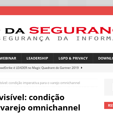
WEBINAR
LEADERSHIP
LGPD & PRIVACY
DOWNL
owdStrike é LEADER no Magic Quadrant do Gartner 2019
isível: condição imperativa para o varejo omnichannel
rica Latina é a segunda região mais exposta a ciberameaças
ÍCIAS
isível: condição
amplia desafio de segurança e governança nas redes corporativas
 varejo omnichannel
RS