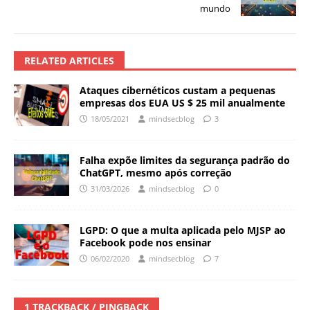
mundo
RELATED ARTICLES
Ataques cibernéticos custam a pequenas
empresas dos EUA US $ 25 mil anualmente
18/05/2021
mindsecblog
3
Falha expõe limites da segurança padrão do
ChatGPT, mesmo após correção
31/03/2026
mindsecblog
0
LGPD: O que a multa aplicada pelo MJSP ao
Facebook pode nos ensinar
06/02/2020
mindsecblog
7
1 TRACKBACK / PINGBACK