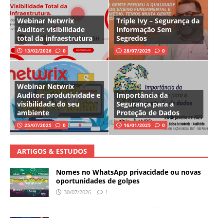
Webinar Netwrix
Triple Ivy – Segurança da
Auditor: visibilidade
Informação Sem
total da infraestrutura
Segredos
13/02/2026
0
28/07/2025
0
Webinar Netwrix
Auditor: produtividade e
Importância da
visibilidade do seu
Segurança para a
ambiente
Proteção de Dados
25/07/2025
0
16/01/2025
0
ARTIGOS & ESTUDOS
Nomes no WhatsApp privacidade ou novas
oportunidades de golpes
30/07/2026
1