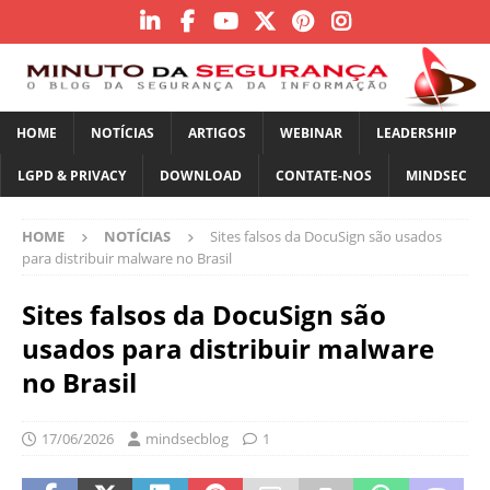
HOME
NOTÍCIAS
ARTIGOS
WEBINAR
LEADERSHIP
LGPD & PRIVACY
DOWNLOAD
CONTATE-NOS
MINDSEC
HOME
NOTÍCIAS
Sites falsos da DocuSign são usados
para distribuir malware no Brasil
Sites falsos da DocuSign são
usados para distribuir malware
no Brasil
17/06/2026
mindsecblog
1