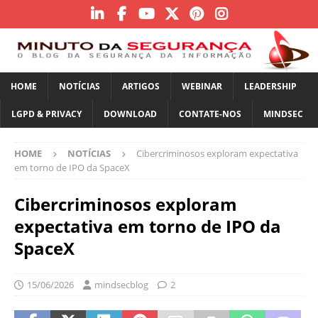
HOME
NOTÍCIAS
ARTIGOS
WEBINAR
LEADERSHIP
LGPD & PRIVACY
DOWNLOAD
CONTATE-NOS
MINDSEC
HOME
NOTÍCIAS
Cibercriminosos exploram expectativa
em torno de IPO da SpaceX
Cibercriminosos exploram
expectativa em torno de IPO da
SpaceX
15/06/2026
mindsecblog
2