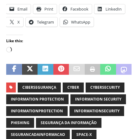
Email
Print
Facebook
LinkedIn
X
Telegram
WhatsApp
Like this:
CIBERSEGURANÇA
CYBER
CYBERSECURITY
INFORMATION PROTECTION
INFORMATION SECURITY
INFORMATIONPROTECTION
INFORMATIONSECURITY
PHISHING
SEGURANÇA DA INFORMAÇÃO
SEGURANCADAINFORMACAO
SPACE-X