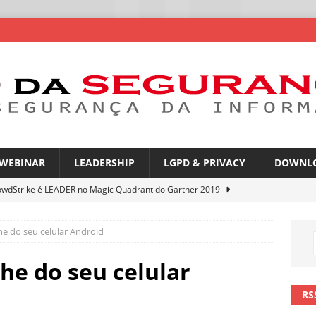
WEBINAR
LEADERSHIP
LGPD & PRIVACY
DOWNL
owdStrike é LEADER no Magic Quadrant do Gartner 2019
e do seu celular Android
rica Latina é a segunda região mais exposta a ciberameaças
ÍCIAS
he do seu celular
amplia desafio de segurança e governança nas redes corporativas
RS