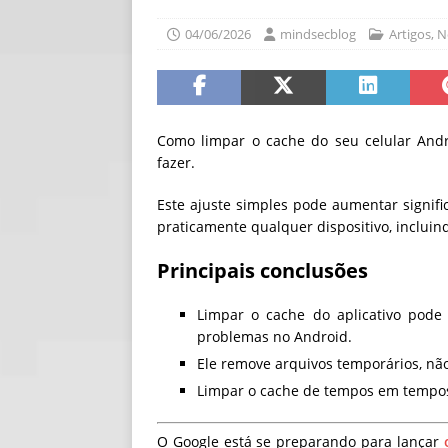
[ 06/08/2026 ]
Fal
04/06/2026
mindsecblog
Artigos
,
N
NOTÍCIAS
[ 06/08/2026 ]
Sem
[ 06/08/2026 ]
IA 
Como limpar o cache do seu celular Andr
fazer.
Este ajuste simples pode aumentar signif
praticamente qualquer dispositivo, inclui
Principais conclusões
Limpar o cache do aplicativo pode
problemas no Android.
Ele remove arquivos temporários, não
Limpar o cache de tempos em tempos
O Google está se preparando para lançar