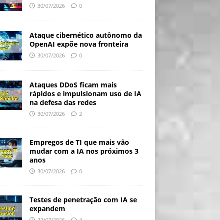
30/07/2026
0
Ataque cibernético autônomo da
OpenAI expõe nova fronteira
30/07/2026
0
Ataques DDoS ficam mais
rápidos e impulsionam uso de IA
na defesa das redes
30/07/2026
2
Empregos de TI que mais vão
mudar com a IA nos próximos 3
anos
30/07/2026
0
Testes de penetração com IA se
expandem
22/07/2026
4