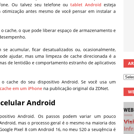
fone. Ou talvez seu telefone ou
tablet
Android
esteja
a otimização antes mesmo de você pensar em instalar a
 o cache, o que pode liberar espaço de armazenamento e
 desempenho.
e acumular, ficar desatualizados ou, ocasionalmente,
 pode ajudar, mas uma limpeza de cache direcionada é a
mas de lentidão e comportamento estranho de aplicativos
AR
 o cache do seu dispositivo Android. Se você usa um
 cache em um iPhone
na publicação original da ZDNet.
WE
celular Android
ositivo Android. Os passos podem variar um pouco
Android, mas o processo geral é o mesmo na maioria dos
Google Pixel 8 com Android 16, no meu S20 a seuqência é