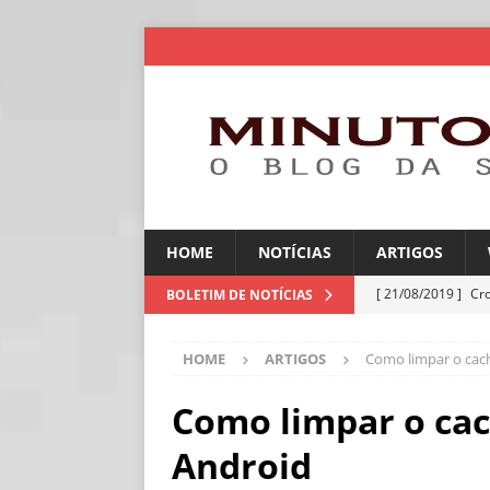
HOME
NOTÍCIAS
ARTIGOS
[ 21/08/2019 ]
Cr
BOLETIM DE NOTÍCIAS
ARTIGOS
HOME
ARTIGOS
Como limpar o cach
[ 06/08/2026 ]
Amé
industriais
NOT
Como limpar o cac
[ 06/08/2026 ]
IA 
Android
NOTÍCIAS