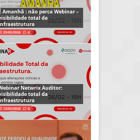
É Amanhã : não perca Webinar –
visibilidade total da
infraestrutura
25/02/2026
0
Webinar Netwrix Auditor:
visibilidade total da
infraestrutura
13/02/2026
0