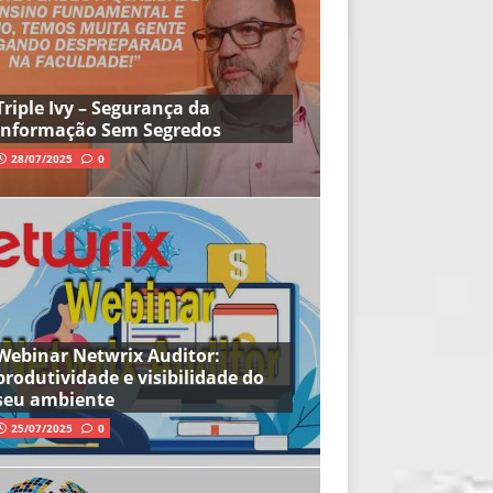
Triple Ivy – Segurança da
Informação Sem Segredos
28/07/2025
0
Webinar Netwrix Auditor:
produtividade e visibilidade do
seu ambiente
25/07/2025
0