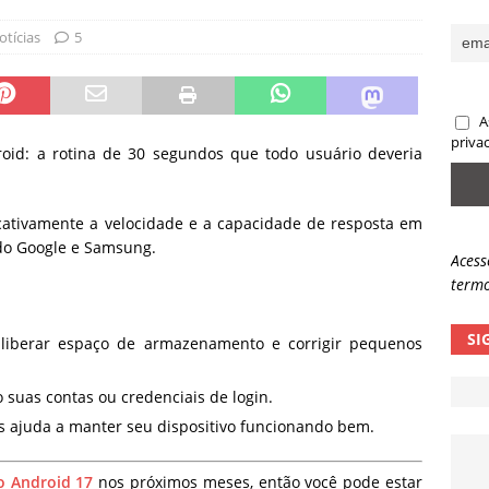
sas promessas de emprego na Meta, Disney, Coca-Cola e Spotify
otícias
5
 guardrails, a autonomia da IA se torna um risco
NOTÍCIAS
A
eleva taxa de sucesso de phishing para 54%
NOTÍCIAS
priva
oid: a rotina de 30 segundos que todo usuário deveria
icativamente a velocidade e a capacidade de resposta em
ndo Google e Samsung.
Acess
termo
SI
 liberar espaço de armazenamento e corrigir pequenos
 suas contas ou credenciais de login.
 ajuda a manter seu dispositivo funcionando bem.
o Android 17
nos próximos meses, então você pode estar